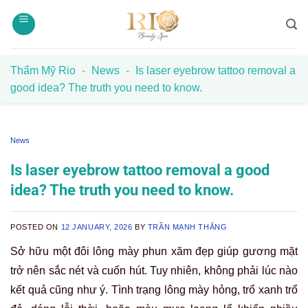
Skip
to
content
Thẩm Mỹ Rio
-
News
-
Is laser eyebrow tattoo removal a
good idea? The truth you need to know.
News
Is laser eyebrow tattoo removal a good
idea? The truth you need to know.
POSTED ON
12 JANUARY, 2026
BY
TRẦN MẠNH THẮNG
Sở hữu một đôi lông mày phun xăm đẹp giúp gương mặt
trở nên sắc nét và cuốn hút. Tuy nhiên, không phải lúc nào
kết quả cũng như ý. Tình trạng lông mày hỏng, trổ xanh trổ