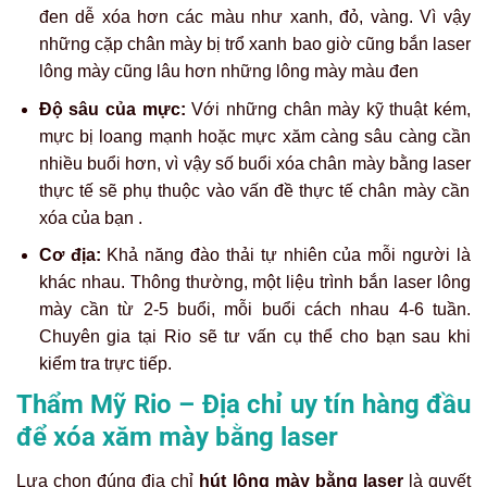
đen dễ xóa hơn các màu như xanh, đỏ, vàng. Vì vậy
những cặp chân mày bị trổ xanh bao giờ cũng
bắn laser
lông mày
cũng lâu hơn những lông mày màu đen
Độ sâu của mực:
Với những chân mày kỹ thuật kém,
mực bị loang mạnh hoặc mực xăm càng sâu càng cần
nhiều buổi hơn, vì vậy số buổi
xóa chân mày bằng laser
thực tế sẽ phụ thuộc vào vấn đề thực tế chân mày cần
xóa của bạn .
Cơ địa:
Khả năng đào thải tự nhiên của mỗi người là
khác nhau. Thông thường, một liệu trình
bắn laser lông
mày
cần từ 2-5 buổi, mỗi buổi cách nhau 4-6 tuần.
Chuyên gia tại Rio sẽ tư vấn cụ thể cho bạn sau khi
kiểm tra trực tiếp.
Thẩm Mỹ Rio – Địa chỉ uy tín hàng đầu
để xóa xăm mày bằng laser
Lựa chọn đúng địa chỉ
hút lông mày bằng laser
là quyết