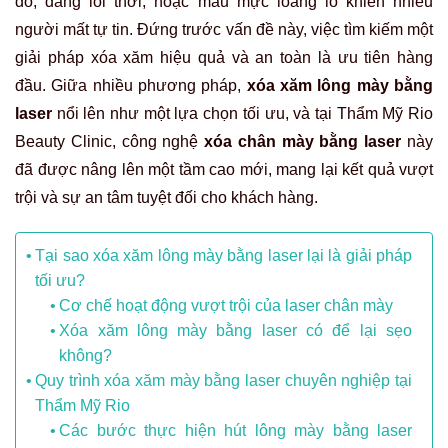
đỏ, dáng lỗi thời, hoặc màu mực loang lổ khiến nhiều
người mất tự tin. Đứng trước vấn đề này, việc tìm kiếm một
giải pháp xóa xăm hiệu quả và an toàn là ưu tiên hàng
đầu. Giữa nhiều phương pháp,
xóa xăm lông mày bằng
laser
nổi lên như một lựa chọn tối ưu, và tại Thẩm Mỹ Rio
Beauty Clinic, công nghệ
xóa chân mày bằng laser
này
đã được nâng lên một tầm cao mới, mang lại kết quả vượt
trội và sự an tâm tuyệt đối cho khách hàng.
Tại sao xóa xăm lông mày bằng laser lại là giải pháp
tối ưu?
Cơ chế hoạt động vượt trội của laser chân mày
Xóa xăm lông mày bằng laser có để lại sẹo
không?
Quy trình xóa xăm mày bằng laser chuyên nghiệp tại
Thẩm Mỹ Rio
Các bước thực hiện hút lông mày bằng laser