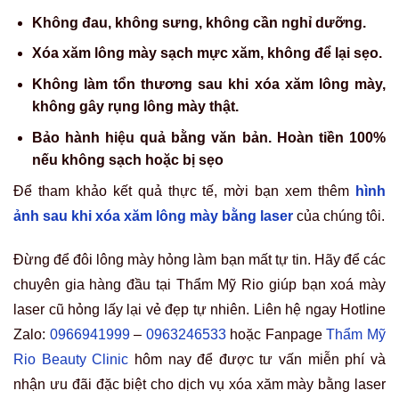
Không đau, không sưng, không cần nghỉ dưỡng.
Xóa xăm lông mày sạch mực xăm, không để lại sẹo.
Không làm tổn thương sau khi xóa xăm lông mày,
không gây rụng lông mày thật.
Bảo hành hiệu quả bằng văn bản. Hoàn tiền 100%
nếu không sạch hoặc bị sẹo
Để tham khảo kết quả thực tế, mời bạn xem thêm
hình
ảnh sau khi xóa xăm lông mày bằng laser
của chúng tôi.
Đừng để đôi lông mày hỏng làm bạn mất tự tin. Hãy để các
chuyên gia hàng đầu tại Thẩm Mỹ Rio giúp bạn
xoá mày
laser cũ hỏng
lấy lại vẻ đẹp tự nhiên. Liên hệ ngay
Hotline
Zalo:
0966941999
–
0963246533
hoặc Fanpage
Thẩm Mỹ
Rio Beauty Clinic
hôm nay để được tư vấn miễn phí và
nhận ưu đãi đặc biệt cho dịch vụ xóa xăm mày bằng laser