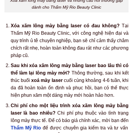
Xóa xăm lông mày bằng laser và những câu hỏi thường gặp
dành cho Thẩm Mỹ Rio Beauty Clinic
Xóa xăm lông mày bằng laser có đau không?
Tại
Thẩm Mỹ Rio Beauty Clinic, với công nghệ hiện đại và
quy trình ủ tê chuyên nghiệp, bạn sẽ chỉ cảm thấy châm
chích rất nhẹ, hoàn toàn không đau rát như các phương
pháp cũ.
Sau khi xóa xăm lông mày bằng laser bao lâu thì có
thể làm lại lông mày mới?
Thông thường, sau khi kết
thúc buổi
xoá mày laser
cuối cùng khoảng 4-6 tuần, khi
da đã hoàn toàn ổn định và phục hồi, bạn có thể thực
hiện phun xăm một dáng mày mới hoàn hảo hơn.
Chi phí cho một liệu trình xóa xăm lông mày bằng
laser là bao nhiêu?
Chi phí phụ thuộc vào tình trạng
lông mày thực tế. Để có báo giá chính xác, mời bạn đến
Thẩm Mỹ Rio
để được chuyên gia kiểm tra và tư vấn