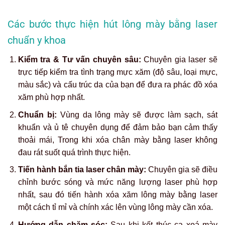
Các bước thực hiện hút lông mày bằng laser
chuẩn y khoa
Kiểm tra & Tư vấn chuyên sâu:
Chuyên gia laser sẽ
trực tiếp kiểm tra tình trạng mực xăm (độ sâu, loại mực,
màu sắc) và cấu trúc da của bạn để đưa ra phác đồ xóa
xăm phù hợp nhất.
Chuẩn bị:
Vùng da lông mày sẽ được làm sạch, sát
khuẩn và ủ tê chuyên dụng để đảm bảo bạn cảm thấy
thoải mái, Trong khi
xóa chân mày bằng laser
không
đau rát suốt quá trình thực hiện.
Tiến hành bắn tia laser chân mày:
Chuyên gia sẽ điều
chỉnh bước sóng và mức năng lượng laser phù hợp
nhất, sau đó tiến hành xóa xăm lông mày bằng laser
một cách tỉ mỉ và chính xác lên vùng lông mày cần xóa.
Hướng dẫn chăm sóc:
Sau khi kết thúc ca
xoá mày