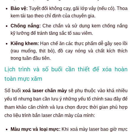
Bảo vệ:
Tuyệt đối không cạy, gãi lớp vảy (nếu có). Thoa
kem tái tạo theo chỉ định của chuyên gia.
Chống nắng:
Che chắn và sử dụng kem chống nắng
kỹ lưỡng để tránh tăng sắc tố sau viêm.
Kiêng khem:
Hạn chế ăn các thực phẩm dễ gây sẹo lồi
(rau muống, thịt bò), đồ cay nóng và chất kích thích
trong tuần đầu tiên.
Lịch trình và số buổi cần thiết để xóa hoàn
toàn mực xăm
Số buổi
xoá laser chân mày
sẽ phụ thuộc vào khá nhiều
yếu tố nhưng bạn cần lưu ý những yếu tố chính sau đây để
tham khảo căn chỉnh và lựa chọn được thời gian phù hợp
cho liệu trình bắn laser chân mày của mình:
Màu mực và loại mực:
Khi
xoá mày laser
bao giờ
mực