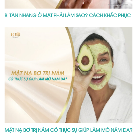
BỊ TÀN NHANG Ở MẶT PHẢI LÀM SAO? CÁCH KHẮC PHỤC
MẶT NẠ BƠ TRỊ NÁM CÓ THỰC SỰ GIÚP LÀM MỜ NÁM DA?