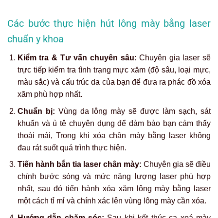
Các bước thực hiện hút lông mày bằng laser
chuẩn y khoa
Kiểm tra & Tư vấn chuyên sâu:
Chuyên gia laser sẽ
trực tiếp kiểm tra tình trạng mực xăm (độ sâu, loại mực,
màu sắc) và cấu trúc da của bạn để đưa ra phác đồ xóa
xăm phù hợp nhất.
Chuẩn bị:
Vùng da lông mày sẽ được làm sạch, sát
khuẩn và ủ tê chuyên dụng để đảm bảo bạn cảm thấy
thoải mái, Trong khi
xóa chân mày bằng laser
không
đau rát suốt quá trình thực hiện.
Tiến hành bắn tia laser chân mày:
Chuyên gia sẽ điều
chỉnh bước sóng và mức năng lượng laser phù hợp
nhất, sau đó tiến hành xóa xăm lông mày bằng laser
một cách tỉ mỉ và chính xác lên vùng lông mày cần xóa.
Hướng dẫn chăm sóc:
Sau khi kết thúc ca
xoá mày