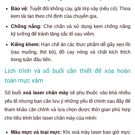
Bảo vệ:
Tuyệt đối không cạy, gãi lớp vảy (nếu có). Thoa
kem tái tạo theo chỉ định của chuyên gia.
Chống nắng:
Che chắn và sử dụng kem chống nắng
kỹ lưỡng để tránh tăng sắc tố sau viêm.
Kiêng khem:
Hạn chế ăn các thực phẩm dễ gây sẹo lồi
(rau muống, thịt bò), đồ cay nóng và chất kích thích
trong tuần đầu tiên.
Lịch trình và số buổi cần thiết để xóa hoàn
toàn mực xăm
Số buổi
xoá laser chân mày
sẽ phụ thuộc vào khá nhiều
yếu tố nhưng bạn cần lưu ý những yếu tố chính sau đây để
tham khảo căn chỉnh và lựa chọn được thời gian phù hợp
cho liệu trình bắn laser chân mày của mình:
Màu mực và loại mực:
Khi
xoá mày laser
bao giờ
mực