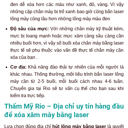
đen dễ xóa hơn các màu như xanh, đỏ, vàng. Vì vậy
những cặp chân mày bị trổ xanh bao giờ cũng
bắn laser
lông mày
cũng lâu hơn những lông mày màu đen
Độ sâu của mực:
Với những chân mày kỹ thuật kém,
mực bị loang mạnh hoặc mực xăm càng sâu càng cần
nhiều buổi hơn, vì vậy số buổi
xóa chân mày bằng laser
thực tế sẽ phụ thuộc vào vấn đề thực tế chân mày cần
xóa của bạn .
Cơ địa:
Khả năng đào thải tự nhiên của mỗi người là
khác nhau. Thông thường, một liệu trình
bắn laser lông
mày
cần từ 2-5 buổi, mỗi buổi cách nhau 4-6 tuần.
Chuyên gia tại Rio sẽ tư vấn cụ thể cho bạn sau khi
kiểm tra trực tiếp.
Thẩm Mỹ Rio – Địa chỉ uy tín hàng đầu
để xóa xăm mày bằng laser
Lựa chọn đúng địa chỉ
hút lông mày bằng laser
là quyết