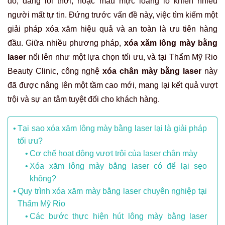
đỏ, dáng lỗi thời, hoặc màu mực loang lổ khiến nhiều
người mất tự tin. Đứng trước vấn đề này, việc tìm kiếm một
giải pháp xóa xăm hiệu quả và an toàn là ưu tiên hàng
đầu. Giữa nhiều phương pháp,
xóa xăm lông mày bằng
laser
nổi lên như một lựa chọn tối ưu, và tại Thẩm Mỹ Rio
Beauty Clinic, công nghệ
xóa chân mày bằng laser
này
đã được nâng lên một tầm cao mới, mang lại kết quả vượt
trội và sự an tâm tuyệt đối cho khách hàng.
Tại sao xóa xăm lông mày bằng laser lại là giải pháp
tối ưu?
Cơ chế hoạt động vượt trội của laser chân mày
Xóa xăm lông mày bằng laser có để lại sẹo
không?
Quy trình xóa xăm mày bằng laser chuyên nghiệp tại
Thẩm Mỹ Rio
Các bước thực hiện hút lông mày bằng laser