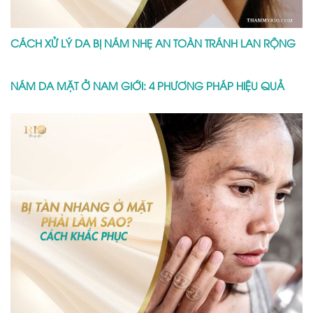
CÁCH XỬ LÝ DA BỊ NÁM NHẸ AN TOÀN TRÁNH LAN RỘNG
NÁM DA MẶT Ở NAM GIỚI: 4 PHƯƠNG PHÁP HIỆU QUẢ