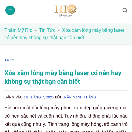
Bỏ
qua
nội
dung
Thẩm Mỹ Rio
-
Tin Tức
-
Xóa xăm lông mày bằng laser
có nên hay không sự thật bạn cần biết
Tin tức
Xóa xăm lông mày bằng laser có nên hay
không sự thật bạn cần biết
ĐĂNG VÀO
10 THÁNG 7, 2025
BỞI
TRẦN MẠNH THẮNG
Sở hữu một đôi lông mày phun xăm đẹp giúp gương mặt
trở nên sắc nét và cuốn hút. Tuy nhiên, không phải lúc nào
kết quả cũng như ý. Tình trạng lông mày hỏng, trổ xanh trổ