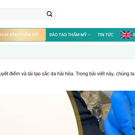
HUN XĂM THẨM MỸ
ĐÀO TẠO THẨM MỸ
TIN TỨC
uyết điểm và tái tạo sắc da hài hòa. Trong bài viết này, chúng 