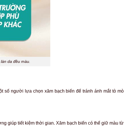
i làn da đều màu.
ột số người lựa chọn xăm bạch biến để tránh ánh mắt tò mò
g giúp tiết kiệm thời gian.
Xăm bạch biến có thể giữ màu từ