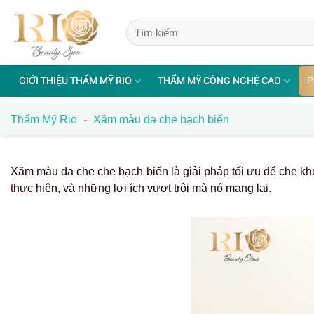
Bỏ
qua
nội
dung
GIỚI THIỆU THẨM MỸ RIO
THẨM MỸ CÔNG NGHỆ CAO
P
Thẩm Mỹ Rio
-
Xăm màu da che bạch biến
Xăm màu da che che bạch biến
là giải pháp tối ưu để
che kh
thực hiện, và những lợi ích vượt trội mà nó mang lại.