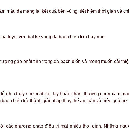
m màu da mang lại kết quả bền vững, tiết kiệm thời gian và chi
ả tuyệt vời, bất kể vùng da bạch biến lớn hay nhỏ.
ợng gặp phải tình trạng da bạch biến và mong muốn cải thiện 
í dễ nhìn thấy như mặt, cổ, tay hoặc chân, thường chọn xăm mà
m bạch biến trở thành giải pháp thay thế an toàn và hiệu quả hơ
ới các phương pháp điều trị mất nhiều thời gian.
Những người