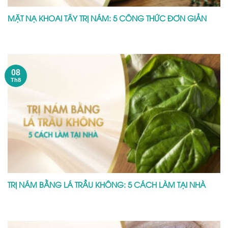
MẶT NẠ KHOAI TÂY TRỊ NÁM: 5 CÔNG THỨC ĐƠN GIẢN
08
Th8
TRỊ NÁM BẰNG LÁ TRẦU KHÔNG: 5 CÁCH LÀM TẠI NHÀ