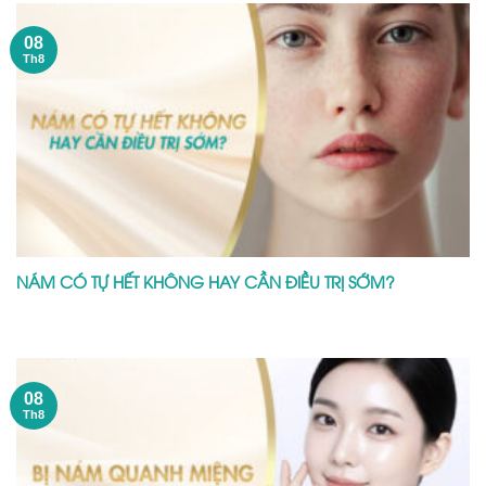
08
Th8
NÁM CÓ TỰ HẾT KHÔNG HAY CẦN ĐIỀU TRỊ SỚM?
08
Th8