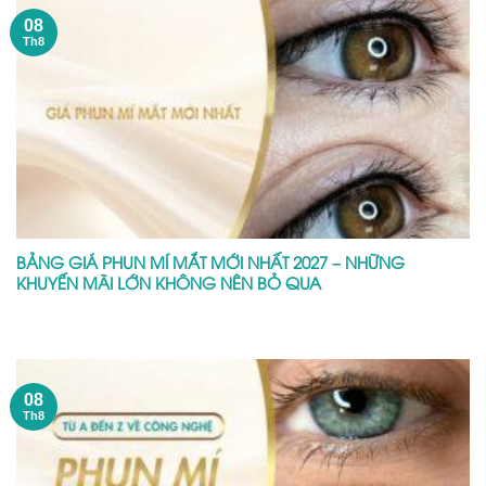
08
Th8
BẢNG GIÁ PHUN MÍ MẮT MỚI NHẤT 2027 – NHỮNG
KHUYẾN MÃI LỚN KHÔNG NÊN BỎ QUA
08
Th8