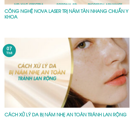
CÔNG NGHỆ NOVA LASER TRỊ NÁM TÀN NHANG CHUẨN Y
KHOA
07
Th8
CÁCH XỬ LÝ DA BỊ NÁM NHẸ AN TOÀN TRÁNH LAN RỘNG