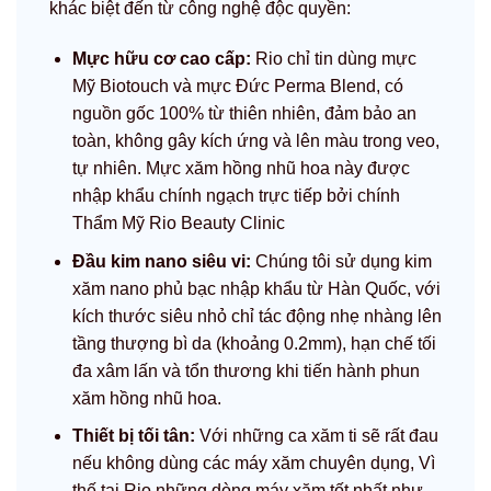
khác biệt đến từ công nghệ độc quyền:
Mực hữu cơ cao cấp:
Rio chỉ tin dùng mực
Mỹ Biotouch và mực Đức Perma Blend, có
nguồn gốc 100% từ thiên nhiên, đảm bảo an
toàn, không gây kích ứng và lên màu trong veo,
tự nhiên. Mực xăm hồng nhũ hoa này được
nhập khẩu chính ngạch trực tiếp bởi chính
Thẩm Mỹ Rio Beauty Clinic
Đầu kim nano siêu vi:
Chúng tôi sử dụng kim
xăm nano phủ bạc nhập khẩu từ Hàn Quốc, với
kích thước siêu nhỏ chỉ tác động nhẹ nhàng lên
tầng thượng bì da (khoảng 0.2mm), hạn chế tối
đa xâm lấn và tổn thương khi tiến hành phun
xăm hồng nhũ hoa.
Thiết bị tối tân:
Với những ca xăm ti sẽ rất đau
nếu không dùng các máy xăm chuyên dụng, Vì
thế tại Rio những dòng máy xăm tốt nhất như