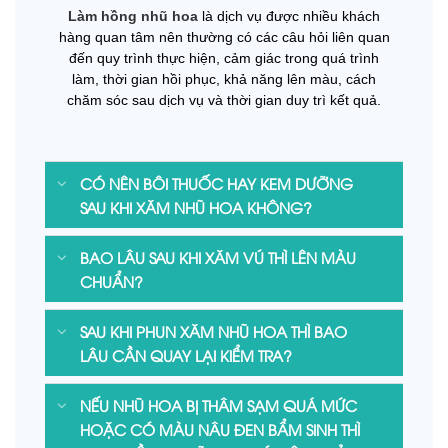
Làm hồng nhũ hoa
là dịch vụ được nhiều khách
hàng quan tâm nên thường có các câu hỏi liên quan
đến quy trình thực hiện, cảm giác trong quá trình
làm, thời gian hồi phục, khả năng lên màu, cách
chăm sóc sau dịch vụ và thời gian duy trì kết quả.
CÓ NÊN BÔI THUỐC HAY KEM DƯỠNG
SAU KHI XĂM NHŨ HOA KHÔNG?
BAO LÂU SAU KHI XĂM VÚ THÌ LÊN MÀU
CHUẨN?
SAU KHI PHUN XĂM NHŨ HOA THÌ BAO
LÂU CẦN QUAY LẠI KIỂM TRA?
NẾU NHŨ HOA BỊ THÂM SẠM QUÁ MỨC
HOẶC CÓ MÀU NÂU ĐEN BẨM SINH THÌ