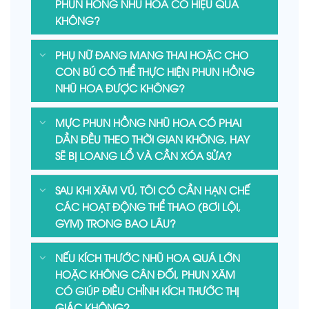
PHUN HỒNG NHŨ HOA CÓ HIỆU QUẢ
KHÔNG?
PHỤ NỮ ĐANG MANG THAI HOẶC CHO
CON BÚ CÓ THỂ THỰC HIỆN PHUN HỒNG
NHŨ HOA ĐƯỢC KHÔNG?
MỰC PHUN HỒNG NHŨ HOA CÓ PHAI
DẦN ĐỀU THEO THỜI GIAN KHÔNG, HAY
SẼ BỊ LOANG LỔ VÀ CẦN XÓA SỬA?
SAU KHI XĂM VÚ, TÔI CÓ CẦN HẠN CHẾ
CÁC HOẠT ĐỘNG THỂ THAO (BƠI LỘI,
GYM) TRONG BAO LÂU?
NẾU KÍCH THƯỚC NHŨ HOA QUÁ LỚN
HOẶC KHÔNG CÂN ĐỐI, PHUN XĂM
CÓ GIÚP ĐIỀU CHỈNH KÍCH THƯỚC THỊ
GIÁC KHÔNG?