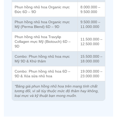
Phun hồng nhũ hoa Organic mực
8.000.000 –
Đức 6D – 9D
9.500.000
Phun hồng nhũ hoa Organic mực
9.500.000 –
Mỹ (Perma Blend) 6D – 9D
11.000.000
Phun hồng nhũ hoa Travylip
11.500.000 –
Collagen mực Mỹ (Biotouch) 6D –
12.500.000
9D
Combo: Phun hồng nhũ hoa mực
15.500.000 –
Mỹ 9D & Khử thâm
18.000.000
Combo: Phun hồng nhũ hoa 6D –
19.000.000 –
9D & Xóa sửa nhũ hoa
23.000.000
*Bảng giá phun hồng nhũ hoa trên mang tính chất
tương đối, vì sẽ tùy thuộc mức độ thâm hay không,
loại mực và kỹ thuật bạn mong muốn.