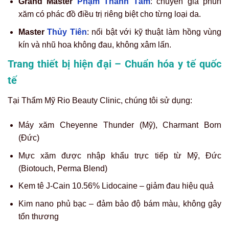
Grand Master
Phạm Thanh Tâm
: chuyên gia phun
xăm có phác đồ điều trị riêng biệt cho từng loại da.
Master
Thủy Tiên
: nổi bật với kỹ thuật làm hồng vùng
kín và nhũ hoa không đau, không xâm lấn.
Trang thiết bị hiện đại – Chuẩn hóa y tế quốc
tế
Tại Thẩm Mỹ Rio Beauty Clinic, chúng tôi sử dụng:
Máy xăm Cheyenne Thunder (Mỹ), Charmant Born
(Đức)
Mực xăm được nhập khẩu trực tiếp từ Mỹ, Đức
(Biotouch, Perma Blend)
Kem tê J-Cain 10.56% Lidocaine – giảm đau hiệu quả
Kim nano phủ bạc – đảm bảo độ bám màu, không gây
tổn thương