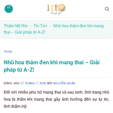
Bỏ
qua
nội
dung
Thẩm Mỹ Rio
-
Tin Tức
-
Nhũ hoa thâm đen khi mang
thai – Giải pháp từ A-Z!
Tin tức
Nhũ hoa thâm đen khi mang thai – Giải
pháp từ A-Z!
ĐĂNG VÀO
17 THÁNG 7, 2025
BỞI
NGUYỄN NGÂN
Đối với nhiều phụ nữ mang thai và sau sinh, tình trạng nhũ
hoa bị thâm khi mang thai gây ảnh hưởng đến sự tự tin,
tính thẩm mỹ.