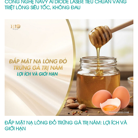
CÔNG NGHỆ NAVY AI DIODE LASER: TIÊU CHUẨN VÀNG
TRIỆT LÔNG SIÊU TỐC, KHÔNG ĐAU
ĐẮP MẶT NẠ LÒNG ĐỎ TRỨNG GÀ TRỊ NÁM: LỢI ÍCH VÀ
GIỚI HẠN