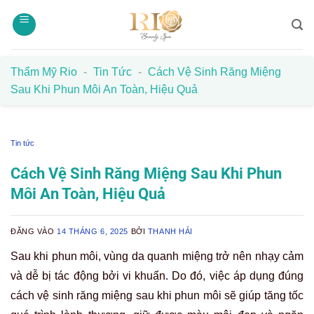
Bỏ
qua
nội
dung
Thẩm Mỹ Rio
-
Tin Tức
-
Cách Vệ Sinh Răng Miệng
Sau Khi Phun Môi An Toàn, Hiệu Quả
Tin tức
Cách Vệ Sinh Răng Miệng Sau Khi Phun
Môi An Toàn, Hiệu Quả
ĐĂNG VÀO
14 THÁNG 6, 2025
BỞI
THANH HẢI
Sau khi phun môi, vùng da quanh miệng trở nên nhạy cảm
và dễ bị tác động bởi vi khuẩn. Do đó, việc áp dụng đúng
cách vệ sinh răng miệng sau khi phun môi sẽ giúp tăng tốc