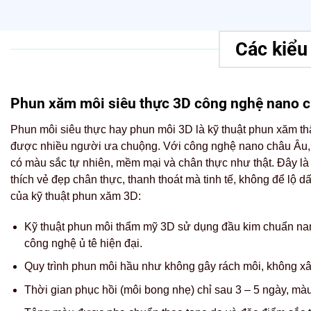
Các kiểu
Phun xăm môi siêu thực 3D công nghệ nano 
Phun môi siêu thực hay phun môi 3D là kỹ thuật phun xăm t
được nhiều người ưa chuộng. Với công nghệ nano châu Âu, k
có màu sắc tự nhiên, mềm mại và chân thực như thật. Đây l
thích vẻ đẹp chân thực, thanh thoát mà tinh tế, không để lộ 
của kỹ thuật phun xăm 3D:
Kỹ thuật phun môi thẩm mỹ 3D sử dụng đầu kim chuẩn nan
công nghệ ủ tê hiện đại.
Quy trình phun môi hầu như không gây rách môi, không x
Thời gian phục hồi (môi bong nhẹ) chỉ sau 3 – 5 ngày, mà