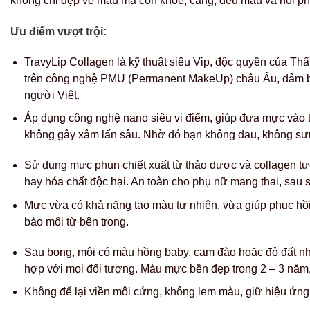
không chỉ đẹp về màu mà còn khỏe, căng, đều màu và hồi p
Ưu điểm vượt trội:
TravyLip Collagen là kỹ thuật siêu Vip, độc quyền của Th
trên công nghệ PMU (Permanent MakeUp) châu Âu, đảm bả
người Việt.
Áp dụng công nghệ nano siêu vi điểm, giúp đưa mực vào 
không gây xâm lấn sâu. Nhờ đó bạn không đau, không sưng
Sử dụng mực phun chiết xuất từ thảo dược và collagen t
hay hóa chất độc hại. An toàn cho phụ nữ mang thai, sau s
Mực vừa có khả năng tạo màu tự nhiên, vừa giúp phục hồi s
bào môi từ bên trong.
Sau bong, môi có màu hồng baby, cam đào hoặc đỏ đất n
hợp với mọi đối tượng. Màu mực bền đẹp trong 2 – 3 năm,
Không để lại viền môi cứng, không lem màu, giữ hiệu ứn