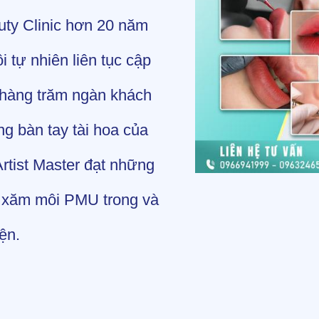
ty Clinic hơn 20 năm
 tự nhiên liên tục cập
o hàng trăm ngàn khách
g bàn tay tài hoa của
rtist Master đạt những
n xăm môi PMU trong và
ện.