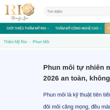
Bỏ
qua
nội
dung
GIỚI THIỆU THẨM MỸ RIO
THẨM MỸ CÔNG NGHỆ CAO
P
Thẩm Mỹ Rio
-
Phun Môi
Phun môi tự nhiên 
2026 an toàn, khôn
Phun môi là kỹ thuật tiên t
đôi môi căng mọng, đều mà