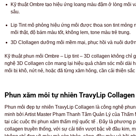
Kỹ thuật Ombre tạo hiệu ứng loang màu đậm ở lòng môi và
sâu.
Lip Tint mô phỏng hiệu ứng môi được thoa son tint mỏng nh
môi thật, độ bám màu tốt, không lem, tone màu trẻ trung.
3D Clollagen dưỡng môi mềm mại, phục hồi và nuôi dưỡng
Kỹ thuật phun môi Ombre – Lip tint – 3D collagen không chỉ
nghệ 3D Collagen còn mang lại hiệu quả chăm sóc môi dài 
môi bị khô, nứt nẻ, hoặc đã từng xăm hỏng, cần cải thiện sắc 
Phun xăm môi tự nhiên TravyLip Collagen
Phun môi đẹp tự nhiên TravyLip Collagen là công nghệ phun
minh bởi Artist Master Phạm Thanh Tâm Quản Lý của Thẩm Mỹ
tại các cuộc thi phun xăm thẩm mỹ quốc tế . Đây là phương 
collagen truyền thống, với sự cải tiến vượt bậc về đầu kim,