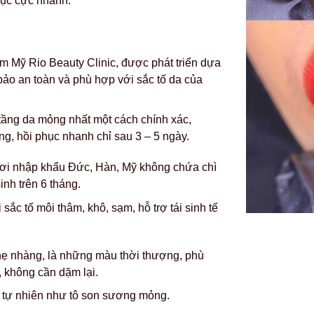
hục cực nhanh.
ẩm Mỹ Rio Beauty Clinic, được phát triển dựa
o an toàn và phù hợp với sắc tố da của
tầng da mỏng nhất một cách chính xác,
, hồi phục nhanh chỉ sau 3 – 5 ngày.
ươi nhập khẩu Đức, Hàn, Mỹ không chứa chì
inh trên 6 tháng.
ắc tố môi thâm, khô, sạm, hỗ trợ tái sinh tế
hẹ nhàng, là những màu thời thượng, phù
 không cần dặm lại.
g tự nhiên như tô son sương mỏng.