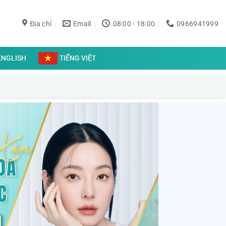
Địa chỉ
Email
08:00 - 18:00
0966941999
ENGLISH
TIẾNG VIỆT