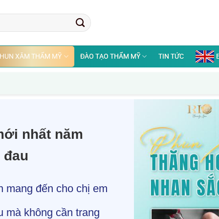
HUN XĂM THẨM MỸ
ĐÀO TẠO THẨM MỸ
TIN TỨC
mới nhất năm
g đau
iến mang đến cho chị em
u mà không cần trang