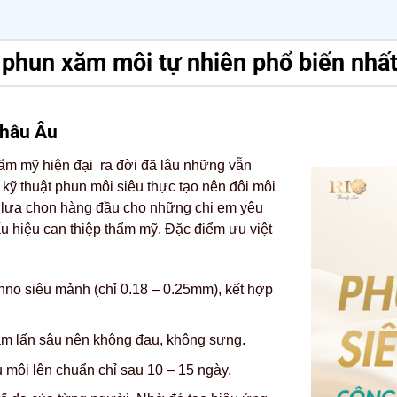
 phun xăm môi tự nhiên phổ biến nhất
châu Âu
hẩm mỹ hiện đại ra đời đã lâu những vẫn
ỹ thuật phun môi siêu thực tạo nên đôi môi
à lựa chọn hàng đầu cho những chị em yêu
dấu hiệu can thiệp thẩm mỹ. Đặc điểm ưu việt
no siêu mảnh (chỉ 0.18 – 0.25mm), kết hợp
âm lấn sâu nên không đau, không sưng.
u môi lên chuẩn chỉ sau 10 – 15 ngày.