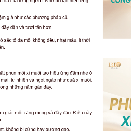
ố da của từng người. Nhờ đó tạo hiệu ứng
đậm giả như các phương pháp cũ.
 đầy đặn và tươi tắn hơn.
 sắc tố da môi không đều, nhạt màu, ít thời
ên.
uật phun môi xí muội tạo hiệu ứng đậm nhẹ ở
 mại, tự nhiên và ngọt ngào như quả xí muội.
 trong những năm gần đây.
cảm giác môi căng mọng và đầy đặn. Điều này
n.
nt, không bị cứng hay gượng gạo.