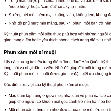
Tông màu được pha chuẩn theo tone da và đặc điểm sắc t
“nude hồng” hoặc “cam đất” cực kỳ tự nhiên.
Đường nét môi mềm mại, không viền, không lem, không 
Nhờ độ phủ mực mịn màng, sau khi phun, môi bạn trở nên
Kỹ thuật phun xăm môi siêu thực phù hợp với những người có
gian trang điểm hoặc yêu thích phong cách trang điểm tự nhi
Phun xăm môi xí muội
Lấy cảm hứng từ kiểu trang điểm “lòng đào” Hàn Quốc, kỹ th
lòng môi và nhạt dần ra viền. Nhờ đó giúp đôi môi trông mềm
Kỹ thuật phun môi xí muội được giới trẻ đặc biệt ưa chuộng
Đặc điểm ưu việt của kỹ thuật phun xăm xí muội:
Màu đậm tập trung ở giữa môi, nhạt dần về phía rìa, tạo 
giúp cho người có khuôn mặt góc cạnh trở nên hài hòa hơ
Môi phun xăm trông mịn như được thoa nhẹ một lớp son ti