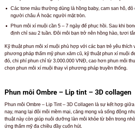
Các tone màu thường dùng là hồng baby, cam san hô, đỏ c
người châu Á hoặc người mặt tròn.
Phun môi xí muội cần 5 – 7 ngày để phục hồi. Sau khi bon
định chỉ sau 2 tuần. Đôi môi bạn trở nên hồng hào, tươi tắn
Kỹ thuật phun môi xí muội phù hợp với các bạn trẻ yêu thích
phương pháp thẩm mỹ phun xăm cũ, kỹ thuật phun xí muội đem
đó, chi phí phun chỉ từ 3.000.000 VNĐ, cao hơn phun môi thườ
chọn phun môi xí muội thay vì phương pháp truyền thống.
Phun môi Ombre – Lip tint – 3D collagen
Phun môi Ombre – Lip Tint – 3D Collagen là sự kết hợp giữ
nay, mang lại đôi môi mềm mại, căng mọng và sống động như 
thuật này còn giúp nuôi dưỡng làn môi khỏe từ bên trong nhờ 
ứng thẩm mỹ đa chiều đầy cuốn hút.