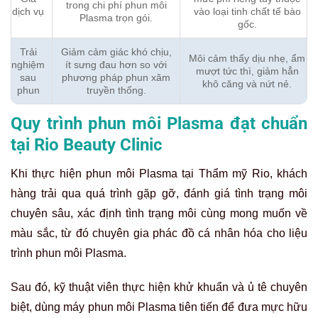
trong chi phí phun môi
dịch vụ
vào loại tinh chất tế bào
Plasma trọn gói.
gốc.
Trải
Giảm cảm giác khó chịu,
Môi cảm thấy dịu nhẹ, ẩm
nghiệm
ít sưng đau hơn so với
mượt tức thì, giảm hẳn
sau
phương pháp phun xăm
khô căng và nứt nẻ.
phun
truyền thống.
Quy trình phun môi Plasma đạt chuẩn
tại Rio Beauty Clinic
Khi thực hiện phun môi Plasma tại Thẩm mỹ Rio, khách
hàng trải qua quá trình gặp gỡ, đánh giá tình trạng môi
chuyên sâu, xác định tình trạng môi cùng mong muốn về
màu sắc, từ đó chuyên gia phác đồ cá nhân hóa cho liệu
trình phun môi Plasma.
Sau đó, kỹ thuật viên thực hiện khử khuẩn và ủ tê chuyên
biệt, dùng máy phun môi Plasma tiên tiến để đưa mực hữu