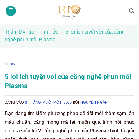
Bỏ
qua
nội
dung
Thẩm Mỹ Rio
-
Tin Tức
-
5 lợi ích tuyệt vời của công
nghệ phun môi Plasma
Tin tức
5 lợi ích tuyệt vời của công nghệ phun môi
Plasma
ĐĂNG VÀO
3 THÁNG MƯỜI MỘT, 2025
BỞI
NGUYỄN NGÂN
Bạn đang tìm kiếm phương pháp để đôi môi thâm sạm lên
màu chuẩn, căng mọng mà lại muốn quá trình hồi phục
diễn ra siêu tốc? Công nghệ phun môi Plasma chính là giải