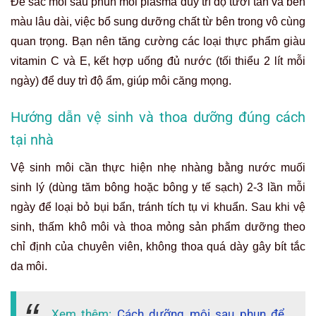
Để sắc môi sau phun môi plasma duy trì độ tươi tắn và bền
màu lâu dài, việc bổ sung dưỡng chất từ bên trong vô cùng
quan trọng. Bạn nên tăng cường các loại thực phẩm giàu
vitamin C và E, kết hợp uống đủ nước (tối thiểu 2 lít mỗi
ngày) để duy trì độ ẩm, giúp môi căng mọng.
Hướng dẫn vệ sinh và thoa dưỡng đúng cách
tại nhà
Vệ sinh môi cần thực hiện nhẹ nhàng bằng nước muối
sinh lý (dùng tăm bông hoặc bông y tế sạch) 2-3 lần mỗi
ngày để loại bỏ bụi bẩn, tránh tích tụ vi khuẩn. Sau khi vệ
sinh, thấm khô môi và thoa mỏng sản phẩm dưỡng theo
chỉ định của chuyên viên, không thoa quá dày gây bít tắc
da môi.
Xem thêm:
Cách dưỡng môi sau phun để