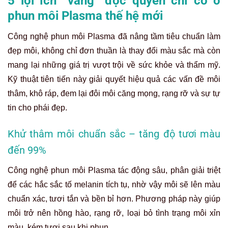
5 lợi ích “vàng” độc quyền chỉ có ở
phun môi Plasma thế hệ mới
Công nghệ phun môi Plasma đã nâng tầm tiêu chuẩn làm
đẹp môi, không chỉ đơn thuần là thay đổi màu sắc mà còn
mang lại những giá trị vượt trội về sức khỏe và thẩm mỹ.
Kỹ thuật tiên tiến này giải quyết hiệu quả các vấn đề môi
thâm, khô ráp, đem lại đôi môi căng mọng, rạng rỡ và sự tự
tin cho phái đẹp.
Khử thâm môi chuẩn sắc – tăng độ tươi màu
đến 99%
Công nghệ phun môi Plasma tác động sâu, phân giải triệt
để các hắc sắc tố melanin tích tụ, nhờ vậy môi sẽ lên màu
chuẩn xác, tươi tắn và bền bỉ hơn. Phương pháp này giúp
môi trở nên hồng hào, rạng rỡ, loại bỏ tình trạng môi xỉn
màu, kém tươi sau khi phun.