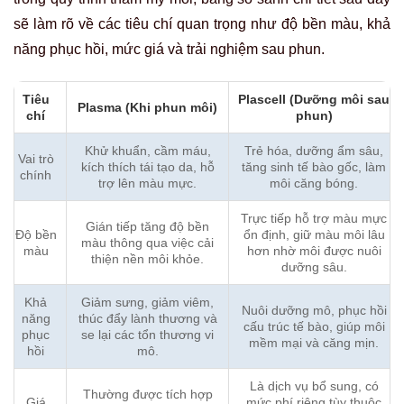
sẽ làm rõ về các tiêu chí quan trọng như độ bền màu, khả
năng phục hồi, mức giá và trải nghiệm sau phun.
Tiêu
Plascell (Dưỡng môi sau
Plasma (Khi phun môi)
chí
phun)
Khử khuẩn, cầm máu,
Trẻ hóa, dưỡng ẩm sâu,
Vai trò
kích thích tái tạo da, hỗ
tăng sinh tế bào gốc, làm
chính
trợ lên màu mực.
môi căng bóng.
Trực tiếp hỗ trợ màu mực
Gián tiếp tăng độ bền
Độ bền
ổn định, giữ màu môi lâu
màu thông qua việc cải
màu
hơn nhờ môi được nuôi
thiện nền môi khỏe.
dưỡng sâu.
Khả
Giảm sưng, giảm viêm,
Nuôi dưỡng mô, phục hồi
năng
thúc đẩy lành thương và
cấu trúc tế bào, giúp môi
phục
se lại các tổn thương vi
mềm mại và căng mịn.
hồi
mô.
Là dịch vụ bổ sung, có
Thường được tích hợp
Giá
mức phí riêng tùy thuộc