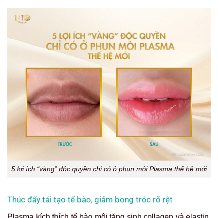
5 lợi ích “vàng” độc quyền chỉ có ở phun môi Plasma thế hệ mới
Thúc đẩy tái tạo tế bào, giảm bong tróc rõ rệt
Plasma kích thích tế bào môi tăng sinh collagen và elastin,