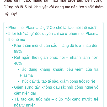
pháp đỉnh cao, mang lại màu môi tươi tắn, bền vững.
Đừng bỏ lỡ 5 lợi ích tuyệt vời đang tạo nên “cơn sốt” thẩm
mỹ này!
Phun môi Plasma là gì? Cơ chế tái tạo môi thế nào?
5 lợi ích “vàng” độc quyền chỉ có ở phun môi Plasma
thế hệ mới
Khử thâm môi chuẩn sắc – tăng độ tươi màu đến
99%
Rút ngắn thời gian phục hồi – nhanh lành hơn
40%
Tác dụng kháng khuẩn, tiêu viêm của tia
Plasma
Thúc đẩy tái tạo tế bào, giảm bong tróc rõ rệt
Giảm sưng tấy, không đau rát nhờ công nghệ vô
cảm hiện đại
Tái tạo cấu trúc môi – giúp môi căng mướt, trẻ
hóa tự nhiên