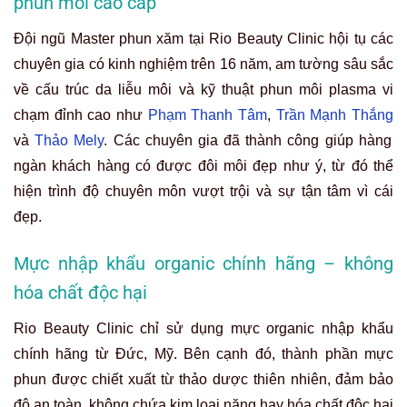
phun môi cao cấp
Đội ngũ Master phun xăm tại Rio Beauty Clinic hội tụ các
chuyên gia có kinh nghiệm trên 16 năm, am tường sâu sắc
về cấu trúc da liễu môi và kỹ thuật phun môi plasma vi
chạm đỉnh cao như
Phạm Thanh Tâm
,
Trần Mạnh Thắng
và
Thảo Mely
. Các chuyên gia đã thành công giúp hàng
ngàn khách hàng có được đôi môi đẹp như ý, từ đó thể
hiện trình độ chuyên môn vượt trội và sự tận tâm vì cái
đẹp.
Mực nhập khẩu organic chính hãng – không
hóa chất độc hại
Rio Beauty Clinic chỉ sử dụng mực organic nhập khẩu
chính hãng từ Đức, Mỹ. Bên cạnh đó, thành phần mực
phun được chiết xuất từ thảo dược thiên nhiên, đảm bảo
độ an toàn, không chứa kim loại nặng hay hóa chất độc hại