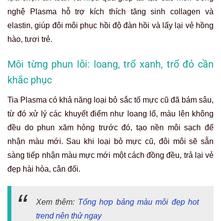
nghệ Plasma hỗ trợ kích thích tăng sinh collagen và
elastin, giúp đôi môi phục hồi độ đàn hồi và lấy lại vẻ hồng
hào, tươi trẻ.
Môi từng phun lỗi: loang, trổ xanh, trổ đỏ cần
khắc phục
Tia Plasma có khả năng loại bỏ sắc tố mực cũ đã bám sâu,
từ đó xử lý các khuyết điểm như loang lổ, màu lên không
đều do phun xăm hỏng trước đó, tạo nền môi sạch để
nhận màu mới. Sau khi loại bỏ mực cũ, đôi môi sẽ sẵn
sàng tiếp nhận màu mực mới một cách đồng đều, trả lại vẻ
đẹp hài hòa, cân đối.
Xem thêm:
Tổng hợp bảng màu môi đẹp hot
trend nên thử ngay