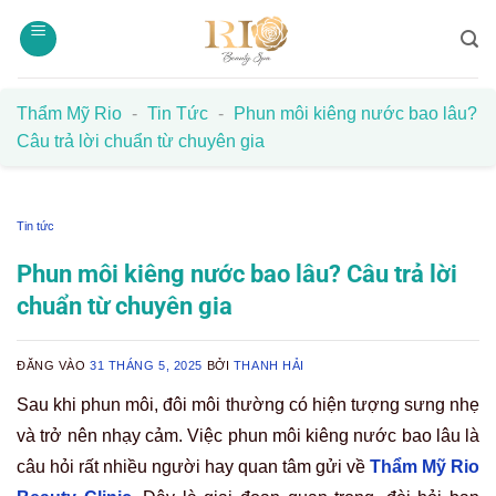
Bỏ
qua
nội
dung
Thẩm Mỹ Rio
-
Tin Tức
-
Phun môi kiêng nước bao lâu?
Câu trả lời chuẩn từ chuyên gia
Tin tức
Phun môi kiêng nước bao lâu? Câu trả lời
chuẩn từ chuyên gia
ĐĂNG VÀO
31 THÁNG 5, 2025
BỞI
THANH HẢI
Sau khi phun môi, đôi môi thường có hiện tượng sưng nhẹ
và trở nên nhạy cảm. Việc phun môi kiêng nước bao lâu là
câu hỏi rất nhiều người hay quan tâm gửi về
Thẩm Mỹ Rio