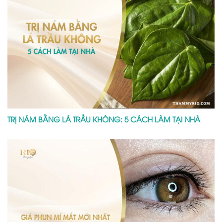
TRỊ NÁM BẰNG LÁ TRẦU KHÔNG: 5 CÁCH LÀM TẠI NHÀ