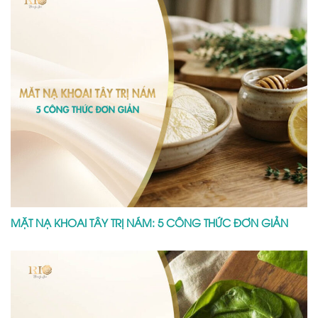
MẶT NẠ KHOAI TÂY TRỊ NÁM: 5 CÔNG THỨC ĐƠN GIẢN