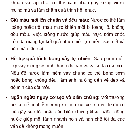
khuẩn và tạp chất có thể xâm nhập gây sưng viêm,
mưng mủ và làm chậm quá trình hồi phục.
Giữ màu môi lên chuẩn và đều màu:
Nước có thể làm
loãng hoặc trôi màu mực khiến môi bị loang lổ, không
đều màu. Việc kiêng nước giúp màu mực bám chắc
trên da mang lại kết quả phun môi tự nhiên, sắc nét và
bền màu lâu dài.
Hỗ trợ quá trình bong vảy tự nhiên:
Sau phun môi,
lớp vảy mỏng sẽ hình thành để bảo vệ và tái tạo da mới.
Nếu để nước làm mềm vảy chúng có thể bong sớm
hoặc bong không đều, làm ảnh hưởng đến vẻ đẹp và
độ mịn của đôi môi.
Ngăn ngừa nguy cơ sẹo và biến chứng:
Vết thương
hở rất dễ bị nhiễm trùng khi tiếp xúc với nước, từ đó có
thể gây sẹo lồi hoặc các biến chứng khác. Việc kiêng
nước giúp môi lành nhanh hơn và hạn chế tối đa các
vấn đề không mong muốn.