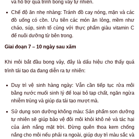
và hỗ trợ quá trình bong vảy tự nhiên.
Chế độ ăn nhẹ nhàng: Tránh đồ cay nóng, mặn và các
đồ uống có cồn. Ưu tiên các món ăn lỏng, mềm như
cháo, súp, sinh tố cùng với thực phẩm giàu vitamin C
để nuôi dưỡng từ bên trong.
Giai đoạn 7 – 10 ngày sau xăm
Khi môi bắt đầu bong vảy, đây là dấu hiệu cho thấy quá
trình tái tạo da đang diễn ra tự nhiên:
Duy trì vệ sinh hàng ngày: Vẫn cần tiếp tục rửa môi
bằng nước muối sinh lý để loại bỏ tạp chất, ngăn ngừa
nhiễm trùng và giúp da tái tạo mượt mà.
Sử dụng son dưỡng không màu: Sản phẩm son dưỡng
tự nhiên sẽ giúp bảo vệ đôi môi khỏi khô nẻ và tác hại
của ánh nắng mặt trời. Đừng quên thoa kem chống
nắng cho môi nếu phải ra ngoài, giúp duy trì màu sắc và