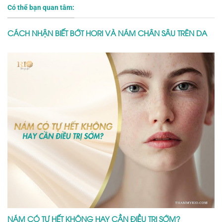
Có thể bạn quan tâm:
CÁCH NHẬN BIẾT BỚT HORI VÀ NÁM CHÂN SÂU TRÊN DA
NÁM CÓ TỰ HẾT KHÔNG HAY CẦN ĐIỀU TRỊ SỚM?