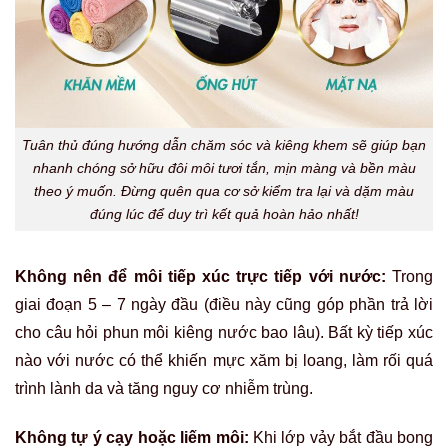
Tuân thủ đúng hướng dẫn chăm sóc và kiêng khem sẽ giúp bạn
nhanh chóng sở hữu đôi môi tươi tắn, mịn màng và bền màu
theo ý muốn. Đừng quên qua cơ sở kiểm tra lại và dặm màu
đúng lúc để duy trì kết quả hoàn hảo nhất!
Không nên để môi tiếp xúc trực tiếp với nước:
Trong
giai đoạn 5 – 7 ngày đầu (điều này cũng góp phần trả lời
cho câu hỏi phun môi kiêng nước bao lâu). Bất kỳ tiếp xúc
nào với nước có thể khiến mực xăm bị loang, làm rối quá
trình lành da và tăng nguy cơ nhiễm trùng.
Không tự ý cạy hoặc liếm môi:
Khi lớp vảy bắt đầu bong