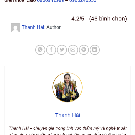
điện thoại zalo
0966941999
–
0963246533
4.2/5 - (46 bình chọn)
Thanh Hải
: Author
Thanh Hải
Thanh Hải – chuyên gia trong lĩnh vực thẩm mỹ và nghệ thuật
xăm hình, với nhiều năm kinh nghiệm mang đến vẻ đẹp hoàn