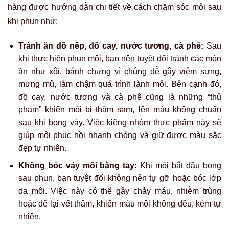
hàng được hướng dẫn chi tiết về cách chăm sóc môi sau
khi phun như:
Tránh ăn đồ nếp, đồ cay, nước tương, cà phê:
Sau
khi thực hiện phun môi, bạn nên tuyệt đối tránh các món
ăn như xôi, bánh chưng vì chúng dễ gây viêm sưng,
mưng mủ, làm chậm quá trình lành môi. Bên cạnh đó,
đồ cay, nước tương và cà phê cũng là những “thủ
phạm” khiến môi bị thâm sạm, lên màu không chuẩn
sau khi bong vảy. Việc kiêng nhóm thực phẩm này sẽ
giúp môi phục hồi nhanh chóng và giữ được màu sắc
đẹp tự nhiên.
Không bóc vảy môi bằng tay:
Khi môi bắt đầu bong
sau phun, bạn tuyệt đối không nên tự gỡ hoặc bóc lớp
da môi. Việc này có thể gây chảy máu, nhiễm trùng
hoặc để lại vết thâm, khiến màu môi không đều, kém tự
nhiên.