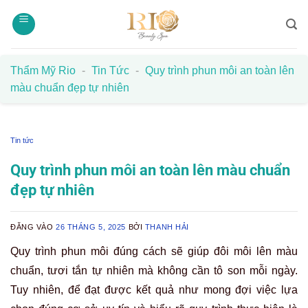
Bỏ
qua
nội
dung
Thẩm Mỹ Rio
-
Tin Tức
-
Quy trình phun môi an toàn lên
màu chuẩn đẹp tự nhiên
Tin tức
Quy trình phun môi an toàn lên màu chuẩn
đẹp tự nhiên
ĐĂNG VÀO
26 THÁNG 5, 2025
BỞI
THANH HẢI
Quy trình phun môi đúng cách sẽ giúp đôi môi lên màu
chuẩn, tươi tắn tự nhiên mà không cần tô son mỗi ngày.
Tuy nhiên, để đạt được kết quả như mong đợi việc lựa