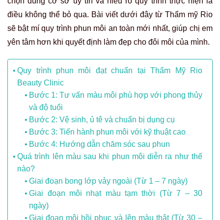
chọn đúng cơ sở uy tín và hiểu rõ quy trình thực hiện là
điều không thể bỏ qua. Bài viết dưới đây từ Thẩm mỹ Rio
sẽ bật mí quy trình phun môi an toàn mới nhất, giúp chị em
yên tâm hơn khi quyết định làm đẹp cho đôi môi của mình.
Quy trình phun môi đạt chuẩn tại Thẩm Mỹ Rio
Beauty Clinic
Bước 1: Tư vấn màu môi phù hợp với phong thủy
và độ tuổi
Bước 2: Vệ sinh, ủ tê và chuẩn bị dụng cụ
Bước 3: Tiến hành phun môi với kỹ thuật cao
Bước 4: Hướng dẫn chăm sóc sau phun
Quá trình lên màu sau khi phun môi diễn ra như thế
nào?
Giai đoạn bong lớp vảy ngoài (Từ 1 – 7 ngày)
Giai đoạn môi nhạt màu tạm thời (Từ 7 – 30
ngày)
Giai đoạn môi hồi phục và lên màu thật (Từ 30 –