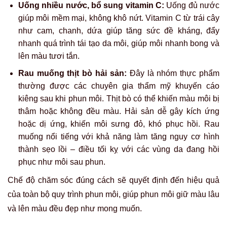
Uống nhiều nước, bổ sung vitamin C:
Uống đủ nước
giúp môi mềm mại, không khô nứt. Vitamin C từ trái cây
như cam, chanh, dứa giúp tăng sức đề kháng, đẩy
nhanh quá trình tái tạo da môi, giúp môi nhanh bong và
lên màu tươi tắn.
Rau muống thịt bò hải sản:
Đây là nhóm thực phẩm
thường được các chuyên gia thẩm mỹ khuyến cáo
kiêng sau khi phun môi. Thịt bò có thể khiến màu môi bị
thâm hoặc không đều màu. Hải sản dễ gây kích ứng
hoặc dị ứng, khiến môi sưng đỏ, khó phục hồi. Rau
muống nổi tiếng với khả năng làm tăng nguy cơ hình
thành sẹo lồi – điều tối kỵ với các vùng da đang hồi
phục như môi sau phun.
Chế độ chăm sóc đúng cách sẽ quyết định đến hiệu quả
của toàn bộ quy trình phun môi, giúp phun môi giữ màu lâu
và lên màu đều đẹp như mong muốn.