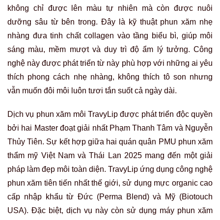
không chỉ được lên màu tự nhiên mà còn được nuôi
dưỡng sâu từ bên trong. Đây là kỹ thuật phun xăm nhẹ
nhàng đưa tinh chất collagen vào tầng biểu bì, giúp môi
sáng màu, mềm mượt và duy trì độ ẩm lý tưởng. Công
nghệ này được phát triển từ này phù hợp với những ai yêu
thích phong cách nhẹ nhàng, không thích tô son nhưng
vẫn muốn đôi môi luôn tươi tắn suốt cả ngày dài.
Dịch vụ phun xăm môi TravyLip được phát triển độc quyền
bởi hai Master đoạt giải nhất Phạm Thanh Tâm và Nguyễn
Thủy Tiên. Sự kết hợp giữa hai quán quân PMU phun xăm
thẩm mỹ Việt Nam và Thái Lan 2025 mang đến một giải
pháp làm đẹp môi toàn diện. TravyLip ứng dụng công nghệ
phun xăm tiên tiến nhất thế giới, sử dụng mực organic cao
cấp nhập khẩu từ Đức (Perma Blend) và Mỹ (Biotouch
USA). Đặc biệt, dịch vụ này còn sử dụng máy phun xăm