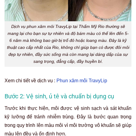
Dịch vụ phun xăm môi TravyLip tại Thẩm Mỹ Rio thường sẽ
mang lại cho bạn sự tự nhiên và độ bám màu có thể lên đến 5-
6 năm mà không bao giờ bị trổ đỏ hoặc loang màu. Đây là kỹ
thuật cao cấp nhất của Rio, không chỉ giúp bạn có được đôi môi
đẹp tự nhiên, đầy sức sống mà còn mang lại dáng dấp của sự
sang trọng, đẳng cấp, đầy huyền bí.
Xem chi tiết về dịch vụ :
Phun xăm môi TravyLip
Bước 2: Vệ sinh, ủ tê và chuẩn bị dụng cụ
Trước khi thực hiện, môi được vệ sinh sạch và sát khuẩn
kỹ lưỡng để tránh nhiễm trùng. Đây là bước quan trọng
trong quy trình lên màu môi vì môi trường vô khuẩn sẽ giúp
màu lên đều và ổn định hơn.