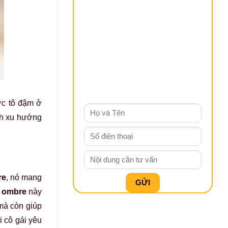
ợc tô đậm ở
nh xu hướng
re
, nó mang
 ombre
này
 mà còn giúp
i cô gái yêu