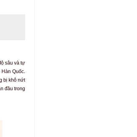
độ sâu và tự
p Hàn Quốc.
g bị khô nứt
n đầu trong