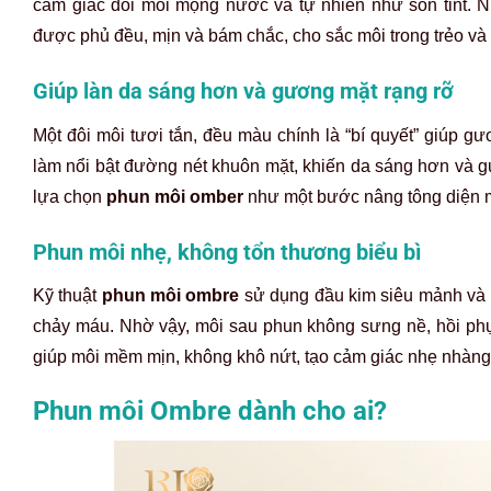
cảm giác đôi môi mọng nước và tự nhiên như son tint. 
được phủ đều, mịn và bám chắc, cho sắc môi trong trẻo và du
Giúp làn da sáng hơn và gương mặt rạng rỡ
Một đôi môi tươi tắn, đều màu chính là “bí quyết” giúp
làm nổi bật đường nét khuôn mặt, khiến da sáng hơn và g
lựa chọn
phun môi omber
như một bước nâng tông diện m
Phun môi nhẹ, không tổn thương biểu bì
Kỹ thuật
phun môi ombre
sử dụng đầu kim siêu mảnh và l
chảy máu. Nhờ vậy, môi sau phun không sưng nề, hồi ph
giúp môi mềm mịn, không khô nứt, tạo cảm giác nhẹ nhàng 
Phun môi Ombre dành cho ai?