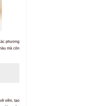
 các phương
 màu mà còn
ề viền, tạo