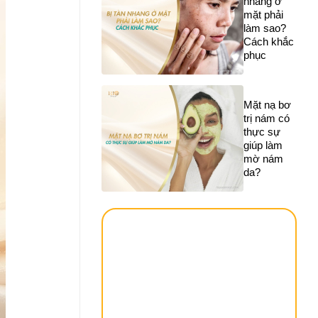
nhang ở
mặt phải
làm sao?
Cách khắc
phục
Mặt nạ bơ
trị nám có
thực sự
giúp làm
mờ nám
da?