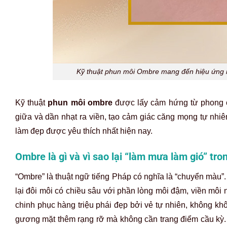
Kỹ thuật phun môi Ombre mang đến hiệu ứng 
Kỹ thuật
phun môi ombre
được lấy cảm hứng từ phong c
giữa và dần nhạt ra viền, tạo cảm giác căng mọng tự nhi
làm đẹp được yêu thích nhất hiện nay.
Ombre là gì và vì sao lại “làm mưa làm gió” tro
“Ombre” là thuật ngữ tiếng Pháp có nghĩa là “chuyển màu”. 
lại đôi môi có chiều sâu với phần lòng môi đậm, viền môi 
chinh phục hàng triệu phái đẹp bởi vẻ tự nhiên, không kh
gương mặt thêm rạng rỡ mà không cần trang điểm cầu kỳ. Đ