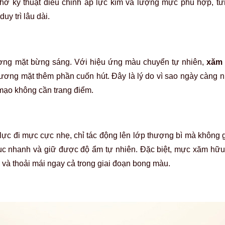
Nhờ kỹ thuật điều chỉnh áp lực kim và lượng mực phù hợp, t
y trì lâu dài.
 gương mặt bừng sáng. Với hiệu ứng màu chuyển tự nhiên,
xăm 
ương mặt thêm phần cuốn hút. Đây là lý do vì sao ngày càng n
ạo không cần trang điểm.
ực đi mực cực nhẹ, chỉ tác động lên lớp thượng bì mà không 
ục nhanh và giữ được độ ẩm tự nhiên. Đặc biệt, mực xăm hữu
và thoải mái ngay cả trong giai đoạn bong màu.