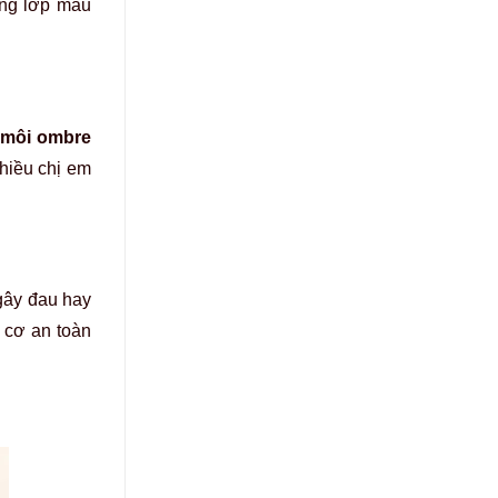
ừng lớp màu
môi ombre
hiều chị em
gây đau hay
 cơ an toàn