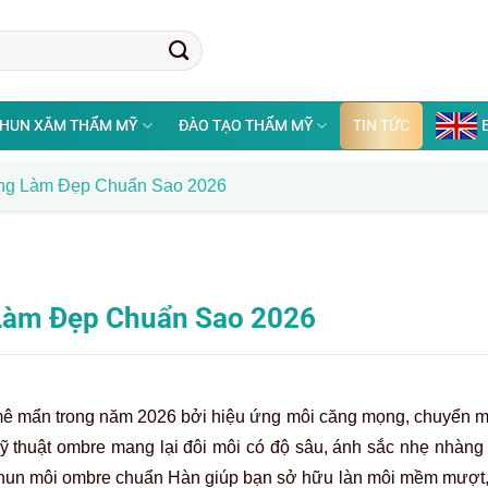
HUN XĂM THẨM MỸ
ĐÀO TẠO THẨM MỸ
TIN TỨC
ng Làm Đẹp Chuẩn Sao 2026
Làm Đẹp Chuẩn Sao 2026
mê mẩn trong năm 2026 bởi hiệu ứng môi căng mọng, chuyển m
kỹ thuật ombre mang lại đôi môi có độ sâu, ánh sắc nhẹ nhàng
hun môi ombre chuẩn Hàn giúp bạn sở hữu làn môi mềm mượt, 