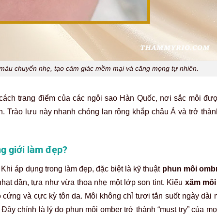
màu chuyển nhẹ, tạo cảm giác mềm mại và căng mọng tự nhiên.
ách trang điểm của các ngôi sao Hàn Quốc, nơi sắc môi đư
ên. Trào lưu này nhanh chóng lan rộng khắp châu Á và trở thà
ng giới làm đẹp?
Khi áp dụng trong làm đẹp, đặc biệt là kỹ thuật
phun môi omb
nhạt dần, tựa như vừa thoa nhẹ một lớp son tint. Kiểu
xăm môi
ô cứng và cực kỳ tôn da. Môi không chỉ tươi tắn suốt ngày dài
ây chính là lý do phun môi omber trở thành “must try” của mọ