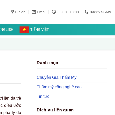
Địa chỉ
Email
08:00 - 18:00
0966941999
ENGLISH
TIẾNG VIỆT
Danh mục
Chuyên Gia Thẩm Mỹ
Thẩm mỹ công nghệ cao
Tin tức
ì làn da trẻ
ợc điều ước
Dịch vụ liên quan
m phá lý do