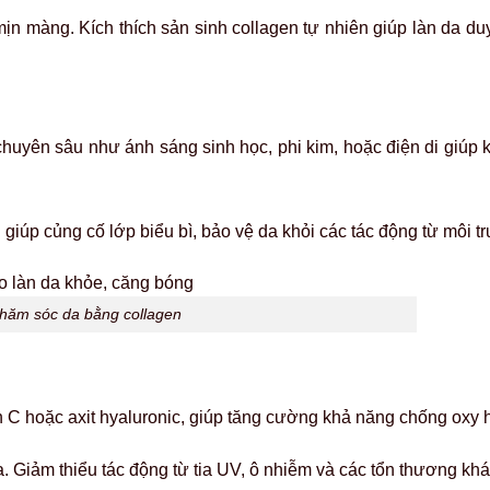
n màng. Kích thích sản sinh collagen tự nhiên giúp làn da duy 
uyên sâu như ánh sáng sinh học, phi kim, hoặc điện di giúp kí
 giúp củng cố lớp biểu bì, bảo vệ da khỏi các tác động từ môi 
chăm sóc da bằng collagen
n C hoặc axit hyaluronic, giúp tăng cường khả năng chống oxy 
. Giảm thiểu tác động từ tia UV, ô nhiễm và các tổn thương kh