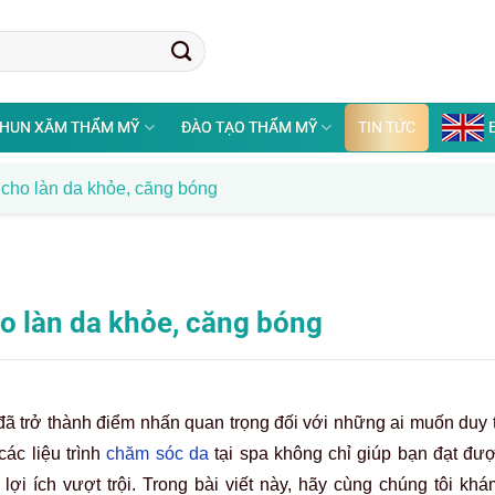
HUN XĂM THẨM MỸ
ĐÀO TẠO THẨM MỸ
TIN TỨC
 cho làn da khỏe, căng bóng
o làn da khỏe, căng bóng
 đã trở thành điểm nhấn quan trọng đối với những ai muốn duy tr
ác liệu trình
chăm sóc da
tại spa không chỉ giúp bạn đạt đư
 ích vượt trội. Trong bài viết này, hãy cùng chúng tôi khá