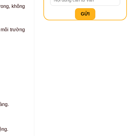
trong, không
g môi trường
hàng.
iệng.