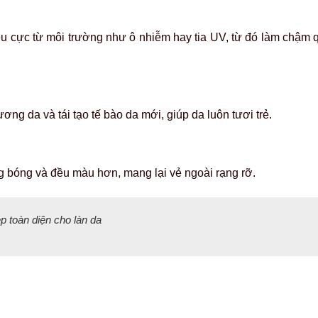
êu cực từ môi trường như ô nhiễm hay tia UV, từ đó làm chậm q
ương da và tái tạo tế bào da mới, giúp da luôn tươi trẻ.
g bóng và đều màu hơn, mang lại vẻ ngoài rạng rỡ.
p toàn diện cho làn da