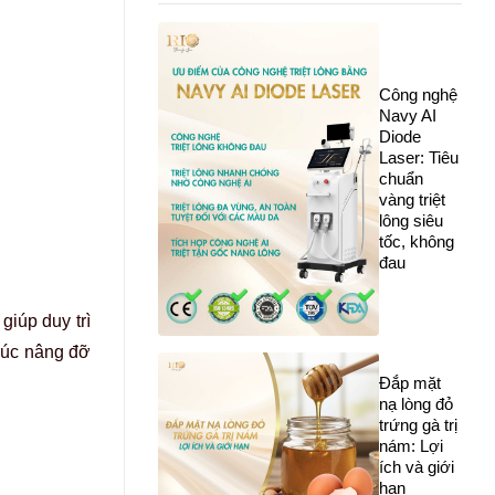
Công nghệ
Navy AI
Diode
Laser: Tiêu
chuẩn
vàng triệt
lông siêu
tốc, không
đau
giúp duy trì
trúc nâng đỡ
Đắp mặt
nạ lòng đỏ
trứng gà trị
nám: Lợi
ích và giới
hạn