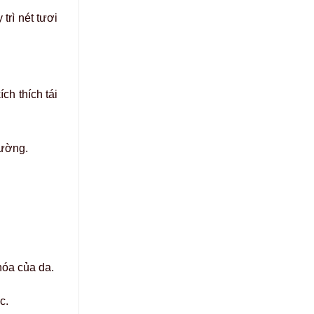
trì nét tươi
ch thích tái
trường.
hóa của da.
ác.