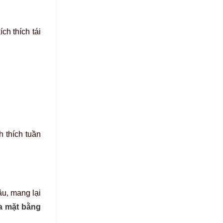
ch thích tái
 thích tuần
âu, mang lại
a mặt bằng