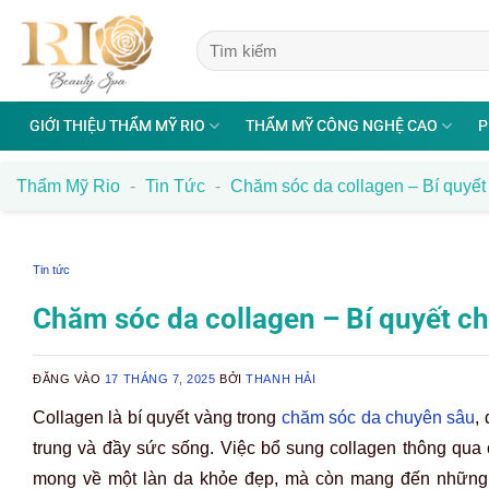
Bỏ
qua
nội
dung
GIỚI THIỆU THẨM MỸ RIO
THẨM MỸ CÔNG NGHỆ CAO
P
Thẩm Mỹ Rio
-
Tin Tức
-
Chăm sóc da collagen – Bí quyết
Tin tức
Chăm sóc da collagen – Bí quyết ch
ĐĂNG VÀO
17 THÁNG 7, 2025
BỞI
THANH HẢI
Collagen là bí quyết vàng trong
chăm sóc da chuyên sâu
,
trung và đầy sức sống. Việc bổ sung collagen thông qua c
mong về một làn da khỏe đẹp, mà còn mang đến những lợi