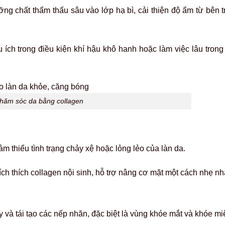
ng chất thẩm thấu sâu vào lớp hạ bì, cải thiện độ ẩm từ bên 
u ích trong điều kiện khí hậu khô hanh hoặc làm việc lâu tron
chăm sóc da bằng collagen
ảm thiểu tình trạng chảy xệ hoặc lỏng lẻo của làn da.
ích thích collagen nội sinh, hỗ trợ nâng cơ mặt một cách nhẹ n
y và tái tạo các nếp nhăn, đặc biệt là vùng khóe mắt và khóe m