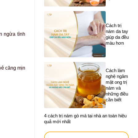
Cách trị
nám da tay
n ngừa tình
giúp da đều
màu hơn
 vẻ căng mịn
Cách làm
nghệ ngâm
mật ong trị
nám và
những điều
cần biết
4 cách trị nám gò má tại nhà an toàn hiệu
quả mới nhất