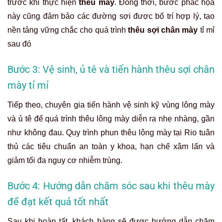
trước khi thực hiện
thêu mày
. Đồng thời, bước phác họa
này cũng đảm bảo các đường sợi được bố trí hợp lý, tạo
nền tảng vững chắc cho quá trình
thêu sợi chân mày
tỉ mỉ
sau đó
Bước 3: Vệ sinh, ủ tê và tiến hành thêu sợi chân
mày tỉ mỉ
Tiếp theo, chuyên gia tiến hành vệ sinh kỹ vùng lông mày
và ủ tê để quá trình thêu lông mày diễn ra nhẹ nhàng, gần
như không đau. Quy trình phun thêu lông mày tại Rio tuân
thủ các tiêu chuẩn an toàn y khoa, hạn chế xâm lấn và
giảm tối đa nguy cơ nhiễm trùng.
Bước 4: Hướng dẫn chăm sóc sau khi thêu mày
để đạt kết quả tốt nhất
Sau khi hoàn tất, khách hàng sẽ được hướng dẫn chăm