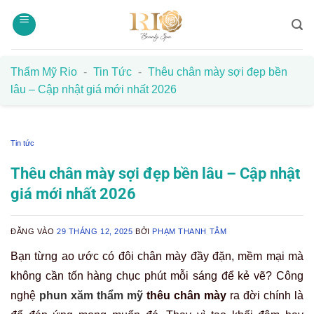
Bỏ
qua
nội
dung
Thẩm Mỹ Rio
-
Tin Tức
-
Thêu chân mày sợi đẹp bền
lâu – Cập nhật giá mới nhất 2026
Tin tức
Thêu chân mày sợi đẹp bền lâu – Cập nhật
giá mới nhất 2026
ĐĂNG VÀO
29 THÁNG 12, 2025
BỞI
PHẠM THANH TÂM
Bạn từng ao ước có đôi chân mày đầy đặn, mềm mại mà
không cần tốn hàng chục phút mỗi sáng để kẻ vẽ? Công
nghệ
phun xăm thẩm mỹ
thêu chân mày
ra đời chính là