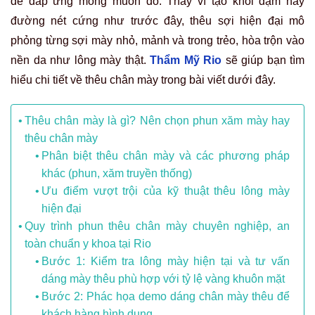
để đáp ứng mong muốn đó. Thay vì tạo khối đậm hay
đường nét cứng như trước đây, thêu sợi hiện đại mô
phỏng từng sợi mày nhỏ, mảnh và trong trẻo, hòa trộn vào
nền da như lông mày thật.
Thẩm Mỹ Rio
sẽ giúp bạn tìm
hiểu chi tiết về thêu chân mày trong bài viết dưới đây.
Thêu chân mày là gì? Nên chọn phun xăm mày hay
thêu chân mày
Phân biệt thêu chân mày và các phương pháp
khác (phun, xăm truyền thống)
Ưu điểm vượt trội của kỹ thuật thêu lông mày
hiện đại
Quy trình phun thêu chân mày chuyên nghiệp, an
toàn chuẩn y khoa tại Rio
Bước 1: Kiểm tra lông mày hiện tại và tư vấn
dáng mày thêu phù hợp với tỷ lệ vàng khuôn mặt
Bước 2: Phác họa demo dáng chân mày thêu để
khách hàng hình dung