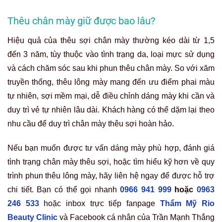
Thêu chân mày giữ được bao lâu?
Hiệu quả của thêu sợi chân mày thường kéo dài từ 1,5
đến 3 năm, tùy thuộc vào tình trạng da, loại mực sử dụng
và cách chăm sóc sau khi phun thêu chân mày. So với xăm
truyền thống, thêu lông mày mang đến ưu điểm phai màu
tự nhiên, sợi mềm mại, dễ điều chỉnh dáng mày khi cần và
duy trì vẻ tự nhiên lâu dài. Khách hàng có thể dặm lại theo
nhu cầu để duy trì chân mày thêu sợi hoàn hảo.
Nếu bạn muốn được tư vấn dáng mày phù hợp, đánh giá
tình trạng chân mày thêu sợi, hoặc tìm hiểu kỹ hơn về quy
trình phun thêu lông mày, hãy liên hệ ngay để được hỗ trợ
chi tiết. Bạn có thể gọi nhanh
0966 941 999
hoặc
0963
246 533
hoặc inbox trực tiếp fanpage
Thẩm Mỹ Rio
Beauty Clinic
và Facebook cá nhân của Trần Mạnh Thắng