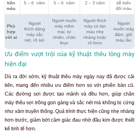
bền
5 – 6 năm
5 – 6 năm
2 – 3 năm
dễ biến
màu
đổi màu
Người muốn
Người thích
Người
Người
Phù
mày mềm
mày có tán
thích dáng
muốn mày
hợp
mại, tự
màu nhẹ
mày sắc
đậm, giữ
với ai
nhiên, chân
nhàng hoặc
nét, rõ sợi
màu lâu
thực
rõ form
Ưu điểm vượt trội của kỹ thuật thêu lông mày
hiện đại
Dù ra đời sớm, kỹ thuật thêu mày ngày nay đã được cải
tiến, mang đến nhiều ưu điểm hơn so với phiên bản cũ.
Các đường sợi được tạo mảnh và đều hơn, giúp chân
mày thêu sợi trông gọn gàng và sắc nét mà không bị cứng
như xăm truyền thống. Quá trình thực hiện cũng nhẹ nhàng
hơn trước, giảm bớt cảm giác đau nhờ đầu kim được thiết
kế tinh tế hơn.