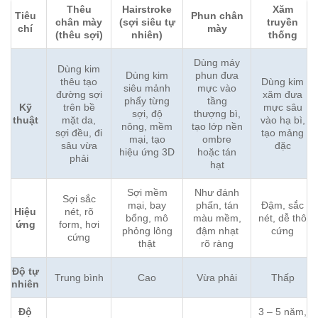
Thêu
Hairstroke
Xăm
Tiêu
Phun chân
chân mày
(sợi siêu tự
truyền
chí
mày
(thêu sợi)
nhiên)
thống
Dùng máy
Dùng kim
Dùng kim
phun đưa
thêu tạo
Dùng kim
siêu mảnh
mực vào
đường sợi
xăm đưa
phẩy từng
tầng
Kỹ
trên bề
mực sâu
sợi, độ
thượng bì,
thuật
mặt da,
vào hạ bì,
nông, mềm
tạo lớp nền
sợi đều, đi
tạo mảng
mại, tạo
ombre
sâu vừa
đặc
hiệu ứng 3D
hoặc tán
phải
hạt
Sợi mềm
Như đánh
Sợi sắc
mại, bay
phấn, tán
Đậm, sắc
Hiệu
nét, rõ
bổng, mô
màu mềm,
nét, dễ thô
ứng
form, hơi
phỏng lông
đậm nhạt
cứng
cứng
thật
rõ ràng
Độ tự
Trung bình
Cao
Vừa phải
Thấp
nhiên
Độ
3 – 5 năm,