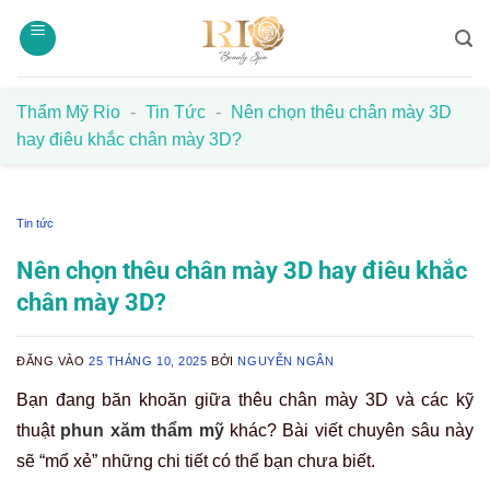
Bỏ
qua
nội
dung
Thẩm Mỹ Rio
-
Tin Tức
-
Nên chọn thêu chân mày 3D
hay điêu khắc chân mày 3D?
Tin tức
Nên chọn thêu chân mày 3D hay điêu khắc
chân mày 3D?
ĐĂNG VÀO
25 THÁNG 10, 2025
BỞI
NGUYỄN NGÂN
Bạn đang băn khoăn giữa thêu chân mày 3D và các kỹ
thuật
phun xăm thẩm mỹ
khác? Bài viết chuyên sâu này
sẽ “mổ xẻ” những chi tiết có thể bạn chưa biết.