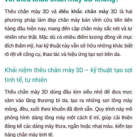
Thêu chân mày 3D và
điêu khắc chân mày
3D
là hai
phương pháp làm đẹp chân mày bán vĩnh cửu tiên tiến
hàng đầu hiện nay, mang đến cặp chân mày sắc nét và tự
nhiên như thật. Mặc dù có nhiều điểm tương đồng về mục
đích thẩm mỹ, hai kỹ thuật này vẫn sở hữu những khác biệt
rõ rệt về công cụ, thao tác và hiệu ứng tạo sợi trên da.
Khái niệm thêu chân mày 3D – kỹ thuật tạo sợi
tinh tế, tự nhiên
Thêu chân mày 3D dùng đầu kim siêu nhỏ để đưa mực
xăm vào tầng thượng bì da, tạo ra những sợi lông mày
mỏng, đều, xuôi theo khuôn đã định sẵn. Quy trình này mô
phỏng hình dáng lông mày một cách tỉ mỉ, giúp cải thiện
đáng kể các dáng mày thưa, ngắn hoặc nhạt màu, kiến tạo
hàng chân mày tinh tế.