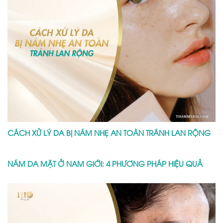
CÁCH XỬ LÝ DA BỊ NÁM NHẸ AN TOÀN TRÁNH LAN RỘNG
NÁM DA MẶT Ở NAM GIỚI: 4 PHƯƠNG PHÁP HIỆU QUẢ