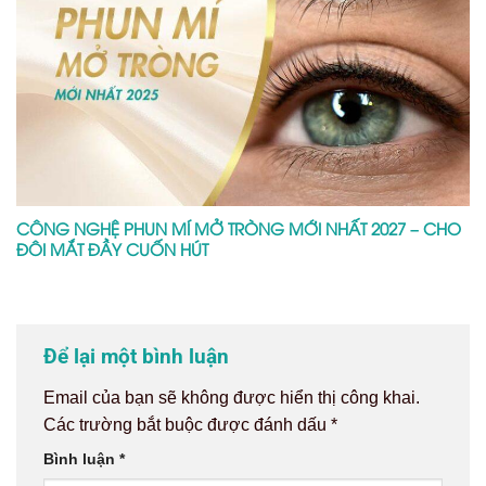
CÔNG NGHỆ PHUN MÍ MỞ TRÒNG MỚI NHẤT 2027 – CHO
ĐÔI MẮT ĐẦY CUỐN HÚT
Để lại một bình luận
Email của bạn sẽ không được hiển thị công khai.
Các trường bắt buộc được đánh dấu
*
Bình luận
*