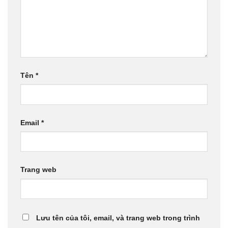
Tên
*
Email
*
Trang web
Lưu tên của tôi, email, và trang web trong trình