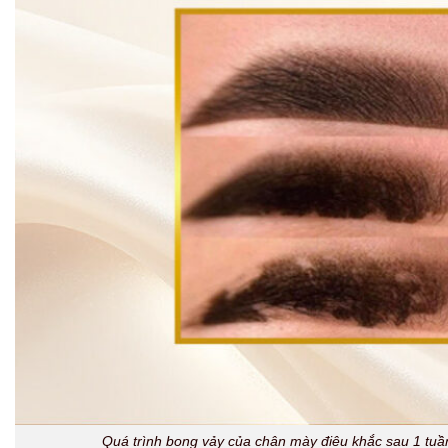
Quá trình bong vảy của chân mày điêu khắc sau 1 tuầ