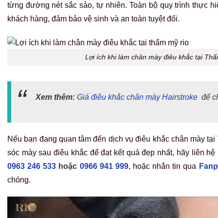
từng đường nét sắc sảo, tự nhiên. Toàn bộ quy trình thực hiệ
khách hàng, đảm bảo vệ sinh và an toàn tuyệt đối.
Lợi ích khi làm chân mày điêu khắc tại Th
Xem thêm:
Giá điêu khắc chân mày Hairstroke
để ch
Nếu bạn đang quan tâm đến dịch vụ điêu khắc chân mày tại 
sóc mày sau điêu khắc để đạt kết quả đẹp nhất, hãy liên hệ
0963 246 533
hoặc
0966 941 999
, hoặc nhắn tin qua
Fanp
chóng.