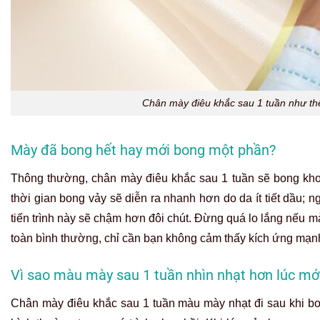
Chân mày điêu khắc sau 1 tuần như t
Mày đã bong hết hay mới bong một phần?
Thông thường, chân mày điêu khắc sau 1 tuần sẽ bong kh
thời gian bong vảy sẽ diễn ra nhanh hơn do da ít tiết dầu; 
tiến trình này sẽ chậm hơn đôi chút. Đừng quá lo lắng nếu mà
toàn bình thường, chỉ cần bạn không cảm thấy kích ứng mạnh,
Vì sao màu mày sau 1 tuần nhìn nhạt hơn lúc mớ
Chân mày điêu khắc sau 1 tuần màu mày nhạt đi sau khi bon