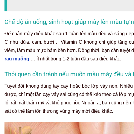
Chế độ ăn uống, sinh hoạt giúp mày lên màu tự 
Để
chân mày điêu khắc sau 1 tuần
lên màu
đều và sáng đẹp,
C như dứa, cam, bưởi… Vitamin C không chỉ giúp tăng cư
viêm, làm màu mực bám bền hơn. Đồng thời, bạn cần tuyệt 
rau muống
… ít nhất trong 1-2 tuần đầu sau điêu khắc.
Thói quen cần tránh nếu muốn màu mày đều và l
Tuyệt đối không dùng tay cạy hoặc bóc lớp vảy non. Nhiề
được, chỉ một lần cạy vảy sai cũng có thể kéo theo cả lớp 
lổ, rất mất thẩm mỹ và khó phục hồi. Ngoài ra, bạn cũng nên 
sát có thể làm tổn thương vùng mày mới điêu khắc.