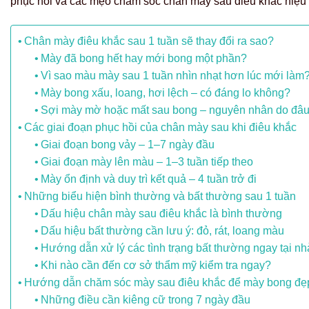
phục hồi và các mẹo chăm sóc chân mày sau điêu khắc hiệu q
Chân mày điêu khắc sau 1 tuần sẽ thay đổi ra sao?
Mày đã bong hết hay mới bong một phần?
Vì sao màu mày sau 1 tuần nhìn nhạt hơn lúc mới làm
Mày bong xấu, loang, hơi lệch – có đáng lo không?
Sợi mày mờ hoặc mất sau bong – nguyên nhân do đâ
Các giai đoạn phục hồi của chân mày sau khi điêu khắc
Giai đoạn bong vảy – 1–7 ngày đầu
Giai đoạn mày lên màu – 1–3 tuần tiếp theo
Mày ổn định và duy trì kết quả – 4 tuần trở đi
Những biểu hiện bình thường và bất thường sau 1 tuần
Dấu hiệu chân mày sau điêu khắc là bình thường
Dấu hiệu bất thường cần lưu ý: đỏ, rát, loang màu
Hướng dẫn xử lý các tình trạng bất thường ngay tại nh
Khi nào cần đến cơ sở thẩm mỹ kiểm tra ngay?
Hướng dẫn chăm sóc mày sau điêu khắc để mày bong đẹ
Những điều cần kiêng cữ trong 7 ngày đầu