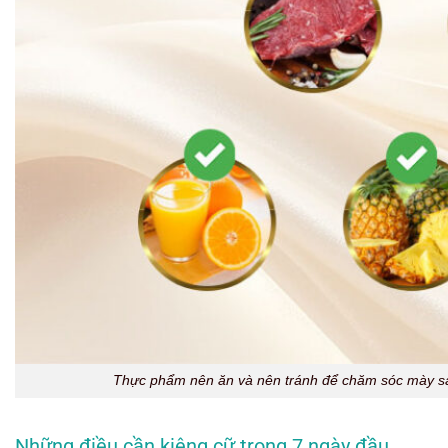
Thực phẩm nên ăn và nên tránh để chăm sóc mày sa
Những điều cần kiêng cữ trong 7 ngày đầu