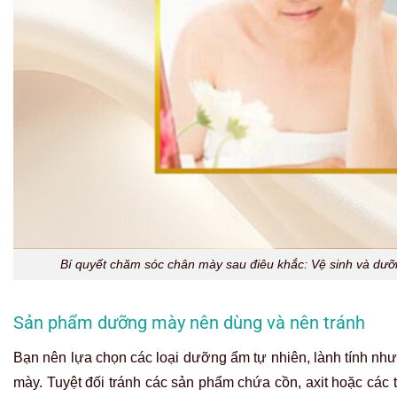
Bí quyết chăm sóc chân mày sau điêu khắc: Vệ sinh và d
Sản phẩm dưỡng mày nên dùng và nên tránh
Bạn nên lựa chọn các loại dưỡng ẩm tự nhiên, lành tính nh
mày. Tuyệt đối tránh các sản phẩm chứa cồn, axit hoặc các 