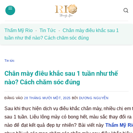
Bỏ
qua
nội
dung
Thẩm Mỹ Rio
-
Tin Tức
-
Chân mày điêu khắc sau 1
tuần như thế nào? Cách chăm sóc đúng
Tin tức
Chân mày điêu khắc sau 1 tuần như thế
nào? Cách chăm sóc đúng
ĐĂNG VÀO
28 THÁNG MƯỜI MỘT, 2025
BỞI
DƯƠNG NGUYỄN
Sau khi thực hiện dịch vụ điêu khắc chân mày, nhiều chị em
sau 1 tuần. Liệu lông mày có bong hết, màu sắc thay đổi r
nào để đạt kết quả đẹp tự nhiên? Bài viết này
Thẩm Mỹ Ri