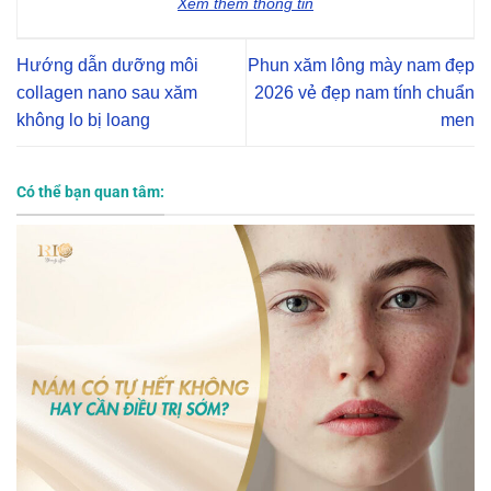
Xem thêm thông tin
Hướng dẫn dưỡng môi
Phun xăm lông mày nam đẹp
collagen nano sau xăm
2026 vẻ đẹp nam tính chuẩn
không lo bị loang
men
Có thể bạn quan tâm: