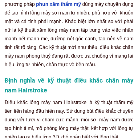
phương pháp
phun xăm thẩm mỹ
dùng máy chuyên dụng
để tạo hình lông mày sợi nam tự nhiên, phù hợp với khuôn
mặt và cá tính phái mạnh. Khác biệt lớn nhất so với phái
nữ là kỹ thuật xăm lông mày nam tập trung vào việc nhấn
mạnh nét mạnh mẽ, đường nét góc cạnh, tạo nên vẻ nam
tính rất rõ ràng. Các kỹ thuật mới như thêu, điêu khắc chân
mày nam phong thuỷ đang rất được ưa chuộng vì mang lại
hiệu ứng tự nhiên, chân thực và bền màu.
Định nghĩa về kỹ thuật điêu khắc chân mày
nam Hairstroke
Điêu khắc lông mày nam Hairstroke là kỹ thuật thẩm mỹ
tiên tiến hàng đầu hiện nay. Sử dụng bút điêu khắc chuyên
dụng với lưỡi vi chạm cực mảnh, mỗi sợi mày nam được
tạo hình tỉ mỉ, mô phỏng lông mày thật, kết hợp với lông tự
nhiên tạo ra hiệu ứng 3D khó phân biệt với lông thật.