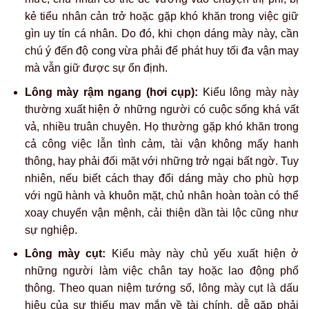
kẻ tiểu nhân cản trở hoặc gặp khó khăn trong việc giữ
gìn uy tín cá nhân. Do đó, khi chọn dáng mày này, cần
chú ý đến độ cong vừa phải để phát huy tối đa vận may
mà vẫn giữ được sự ổn định.
Lông mày rậm ngang (hơi cụp):
Kiểu lông mày này
thường xuất hiện ở những người có cuộc sống khá vất
vả, nhiều truân chuyên. Họ thường gặp khó khăn trong
cả công việc lẫn tình cảm, tài vận không mấy hanh
thông, hay phải đối mặt với những trở ngại bất ngờ. Tuy
nhiên, nếu biết cách thay đổi dáng mày cho phù hợp
với ngũ hành và khuôn mặt, chủ nhân hoàn toàn có thể
xoay chuyển vận mệnh, cải thiện dần tài lộc cũng như
sự nghiệp.
Lông mày cụt:
Kiểu mày này chủ yếu xuất hiện ở
những người làm việc chân tay hoặc lao động phổ
thông. Theo quan niệm tướng số, lông mày cụt là dấu
hiệu của sự thiếu may mắn về tài chính, dễ gặp phải