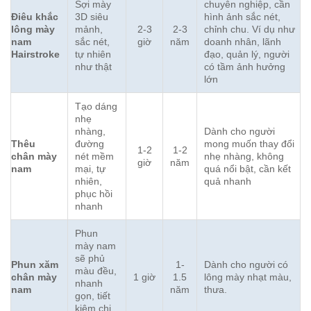
Sợi mày
chuyên nghiệp, cần
Điêu khắc
3D siêu
hình ảnh sắc nét,
lông mày
mảnh,
2-3
2-3
chỉnh chu. Ví dụ như
nam
sắc nét,
giờ
năm
doanh nhân, lãnh
Hairstroke
tự nhiên
đạo, quản lý, người
như thật
có tầm ảnh hưởng
lớn
Tạo dáng
nhẹ
nhàng,
Dành cho người
Thêu
đường
mong muốn thay đổi
1-2
1-2
chân mày
nét mềm
nhẹ nhàng, không
giờ
năm
nam
mại, tự
quá nổi bật, cần kết
nhiên,
quả nhanh
phục hồi
nhanh
Phun
mày nam
sẽ phủ
Phun xăm
1-
Dành cho người có
màu đều,
chân mày
1 giờ
1.5
lông mày nhạt màu,
nhanh
nam
năm
thưa.
gọn, tiết
kiệm chi