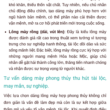
khó khăn, thiếu thốn vật chất. Tuy nhiên, nếu chủ nhân
chủ động điều chỉnh, tạo dáng mày phù hợp hơn với
ngũ hành bản mệnh, có thể phần nào cải thiện được
vận mệnh, mở ra cơ hội phát triển mới trong cuộc sống.
Lông mày rồng (dài, vút lên):
Đây là kiểu lông mày
được đánh giá rất cao trong thuật xem tướng vì tượng
trưng cho sự nghiệp hanh thông, tài lộc dồi dào và sức
sống mãnh liệt. Đặc biệt, lông mày rồng cực kỳ hợp với
những người mang mệnh Hỏa hoặc Mộc, giúp chủ
nhân dễ gặt hái thành công lớn, thăng tiến nhanh chóng
và nhận được sự trọng vọng từ người khác.
Tư vấn dáng mày phong thủy thu hút tài lộc,
may mắn, sự nghiệp.
Việc lựa chọn dáng lông mày hợp phong thủy không chỉ
đơn giản là vấn đề làm đẹp mà còn là sự kết hợp giữa
thẩm mỹ và yếu tố vận mệnh, tài lộc. Khi quyết định điêu