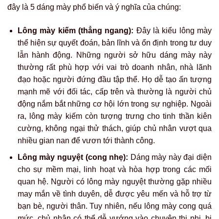
đây là 5 dáng mày phổ biến và ý nghĩa của chúng:
Lông mày kiếm (thẳng ngang):
Đây là kiểu lông mày
thể hiện sự quyết đoán, bản lĩnh và ổn định trong tư duy
lẫn hành động. Những người sở hữu dáng mày này
thường rất phù hợp với vai trò doanh nhân, nhà lãnh
đạo hoặc người đứng đầu tập thể. Họ dễ tạo ấn tượng
mạnh mẽ với đối tác, cấp trên và thường là người chủ
động nắm bắt những cơ hội lớn trong sự nghiệp. Ngoài
ra, lông mày kiếm còn tượng trưng cho tinh thần kiên
cường, không ngại thử thách, giúp chủ nhân vượt qua
nhiều gian nan để vươn tới thành công.
Lông mày nguyệt (cong nhẹ):
Dáng mày này đại diện
cho sự mềm mại, linh hoạt và hòa hợp trong các mối
quan hệ. Người có lông mày nguyệt thường gặp nhiều
may mắn về tình duyên, dễ được yêu mến và hỗ trợ từ
bạn bè, người thân. Tuy nhiên, nếu lông mày cong quá
mức, chủ nhân có thể dễ vướng vào chuyện thị phi, bị