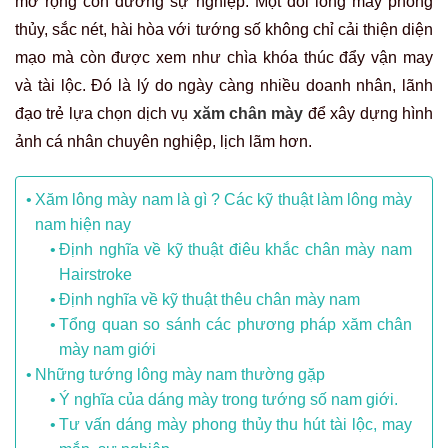
mở rộng con đường sự nghiệp. Một đôi lông mày phong
thủy, sắc nét, hài hòa với tướng số không chỉ cải thiện diện
mạo mà còn được xem như chìa khóa thúc đẩy vận may
và tài lộc. Đó là lý do ngày càng nhiều doanh nhân, lãnh
đạo trẻ lựa chọn dịch vụ
xăm chân mày
để xây dựng hình
ảnh cá nhân chuyên nghiệp, lịch lãm hơn.
Xăm lông mày nam là gì ? Các kỹ thuật làm lông mày
nam hiện nay
Định nghĩa về kỹ thuật điêu khắc chân mày nam
Hairstroke
Định nghĩa về kỹ thuật thêu chân mày nam
Tổng quan so sánh các phương pháp xăm chân
mày nam giới
Những tướng lông mày nam thường gặp
Ý nghĩa của dáng mày trong tướng số nam giới.
Tư vấn dáng mày phong thủy thu hút tài lộc, may