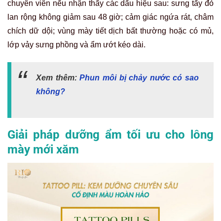
chuyên viên nếu nhận thấy các dấu hiệu sau: sưng tấy đỏ
lan rộng không giảm sau 48 giờ; cảm giác ngứa rát, châm
chích dữ dội; vùng mày tiết dịch bất thường hoặc có mủ,
lớp vảy sưng phồng và ẩm ướt kéo dài.
Xem thêm:
Phun môi bị chảy nước có sao
không?
Giải pháp dưỡng ẩm tối ưu cho lông
mày mới xăm