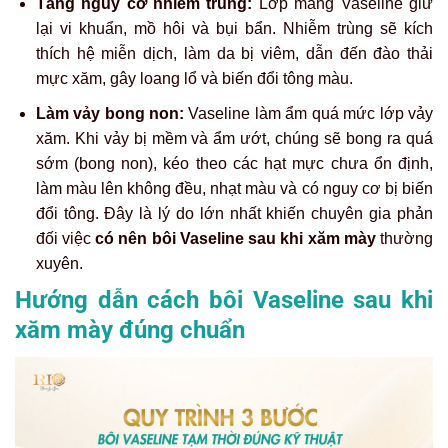
Tăng nguy cơ nhiễm trùng:
Lớp màng Vaseline giữ
lại vi khuẩn, mồ hôi và bụi bẩn. Nhiễm trùng sẽ kích
thích hệ miễn dịch, làm da bị viêm, dẫn đến đào thải
mực xăm, gây loang lổ và biến đổi tông màu.
Làm vảy bong non:
Vaseline làm ẩm quá mức lớp vảy
xăm. Khi vảy bị mềm và ẩm ướt, chúng sẽ bong ra quá
sớm (bong non), kéo theo các hạt mực chưa ổn định,
làm màu lên không đều, nhạt màu và có nguy cơ bị biến
đổi tông. Đây là lý do lớn nhất khiến chuyên gia phản
đối việc
có nên bôi Vaseline sau khi xăm mày
thường
xuyên.
Hướng dẫn cách bôi Vaseline sau khi
xăm mày đúng chuẩn