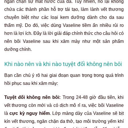
ngăn chặn sự mất nước của da. Tuy nhiên, nó lại không
chứa các thành phần hỗ trợ tái tạo, làm lành vết thương
chuyên biệt như các loại kem dưỡng dành cho da sau
thẩm mỹ. Do đó, việc dùng Vaseline tiềm ẩn nhiều rủi ro
hơn là lợi ích. Đây là lời giải đáp chính thức cho câu hỏi có
nên bôi Vaseline sau khi xăm mày như một sản phẩm
dưỡng chính.
Khi nào nên và khi nào tuyệt đối không nên bôi
Bạn cần chú ý rõ hai giai đoạn quan trọng trong quá trình
hồi phục sau khi xăm mày:
Tuyệt đối không nên bôi:
Trong 24-48 giờ đầu tiên, khi
vết thương còn mới và có dịch mô rỉ ra, việc bôi Vaseline
là
cực kỳ nguy hiểm
. Lớp màng dày của Vaseline sẽ bịt
kín vết thương, ngăn chặn da thở, tạo môi trường yếm khí