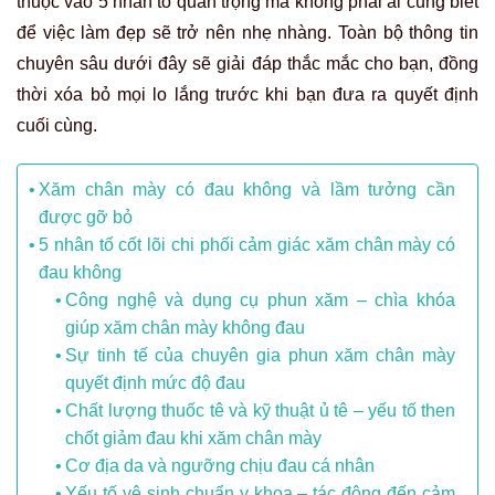
thuộc vào 5 nhân tố quan trọng mà không phải ai cũng biết
để việc làm đẹp sẽ trở nên nhẹ nhàng. Toàn bộ thông tin
chuyên sâu dưới đây sẽ giải đáp thắc mắc cho bạn, đồng
thời xóa bỏ mọi lo lắng trước khi bạn đưa ra quyết định
cuối cùng.
Xăm chân mày có đau không và lầm tưởng cần
được gỡ bỏ
5 nhân tố cốt lõi chi phối cảm giác xăm chân mày có
đau không
Công nghệ và dụng cụ phun xăm – chìa khóa
giúp xăm chân mày không đau
Sự tinh tế của chuyên gia phun xăm chân mày
quyết định mức độ đau
Chất lượng thuốc tê và kỹ thuật ủ tê – yếu tố then
chốt giảm đau khi xăm chân mày
Cơ địa da và ngưỡng chịu đau cá nhân
Yếu tố vệ sinh chuẩn y khoa – tác động đến cảm