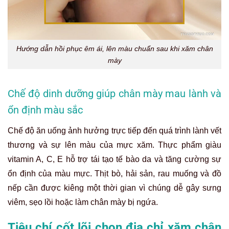
Hướng dẫn hồi phục êm ái, lên màu chuẩn sau khi xăm chân
mày
Chế độ dinh dưỡng giúp chân mày mau lành và
ổn định màu sắc
Chế độ ăn uống ảnh hưởng trực tiếp đến quá trình lành vết
thương và sự lên màu của mực xăm. Thực phẩm giàu
vitamin A, C, E hỗ trợ tái tạo tế bào da và tăng cường sự
ổn định của màu mực. Thịt bò, hải sản, rau muống và đồ
nếp cần được kiêng một thời gian vì chúng dễ gây sưng
viêm, sẹo lồi hoặc làm chân mày bị ngứa.
Tiêu chí cốt lõi chọn địa chỉ xăm chân