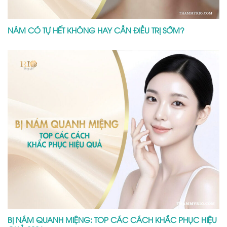
NÁM CÓ TỰ HẾT KHÔNG HAY CẦN ĐIỀU TRỊ SỚM?
BỊ NÁM QUANH MIỆNG: TOP CÁC CÁCH KHẮC PHỤC HIỆU