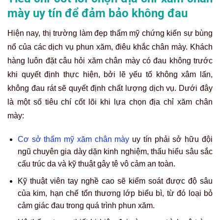
mày uy tín để đảm bảo không đau
Hiện nay, thị trường làm đẹp thẩm mỹ chứng kiến sự bùng
nổ của các dịch vụ phun xăm, điêu khắc chân mày. Khách
hàng luôn đặt câu hỏi xăm chân mày có đau không trước
khi quyết định thực hiện, bởi lẽ yếu tố không xâm lấn,
không đau rát sẽ quyết định chất lượng dịch vụ. Dưới đây
là một số tiêu chí cốt lõi khi lựa chọn địa chỉ xăm chân
mày:
Cơ sở thẩm mỹ xăm chân mày
uy tín phải sở hữu đội
ngũ chuyên gia dày dặn kinh nghiệm, thấu hiểu sâu sắc
cấu trúc da và kỹ thuật gây tê vô cảm an toàn.
Kỹ thuật viên tay nghề cao sẽ kiểm soát được độ sâu
của kim, hạn chế tổn thương lớp biểu bì, từ đó loại bỏ
cảm giác đau trong quá trình phun xăm.