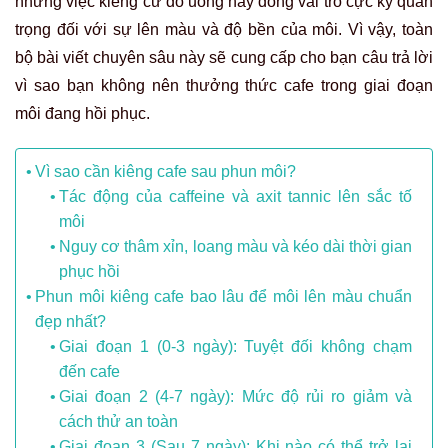
nhưng việc kiêng cữ đồ uống này đóng vai trò cực kỳ quan
trọng đối với sự lên màu và độ bền của môi. Vì vậy, toàn
bộ bài viết chuyên sâu này sẽ cung cấp cho bạn câu trả lời
vì sao bạn không nên thưởng thức cafe trong giai đoạn
môi đang hồi phục.
Vì sao cần kiêng cafe sau phun môi?
Tác động của caffeine và axit tannic lên sắc tố
môi
Nguy cơ thâm xỉn, loang màu và kéo dài thời gian
phục hồi
Phun môi kiêng cafe bao lâu để môi lên màu chuẩn
đẹp nhất?
Giai đoạn 1 (0-3 ngày): Tuyệt đối không chạm
đến cafe
Giai đoạn 2 (4-7 ngày): Mức độ rủi ro giảm và
cách thử an toàn
Giai đoạn 3 (Sau 7 ngày): Khi nào có thể trở lại