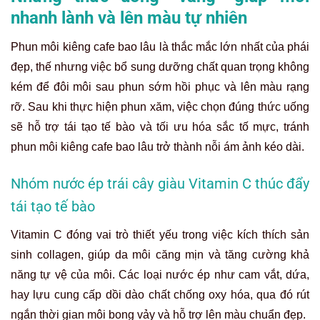
nhanh lành và lên màu tự nhiên
Phun môi kiêng cafe bao lâu là thắc mắc lớn nhất của phái
đẹp, thế nhưng việc bổ sung dưỡng chất quan trọng không
kém để đôi môi sau phun sớm hồi phục và lên màu rạng
rỡ. Sau khi thực hiện phun xăm, việc chọn đúng thức uống
sẽ hỗ trợ tái tạo tế bào và tối ưu hóa sắc tố mực, tránh
phun môi kiêng cafe bao lâu trở thành nỗi ám ảnh kéo dài.
Nhóm nước ép trái cây giàu Vitamin C thúc đẩy
tái tạo tế bào
Vitamin C đóng vai trò thiết yếu trong việc kích thích sản
sinh collagen, giúp da môi căng mịn và tăng cường khả
năng tự vệ của môi. Các loại nước ép như cam vắt, dứa,
hay lựu cung cấp dồi dào chất chống oxy hóa, qua đó rút
ngắn thời gian môi bong vảy và hỗ trợ lên màu chuẩn đẹp.