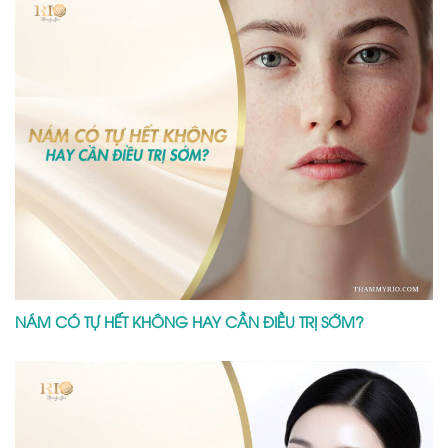
NÁM CÓ TỰ HẾT KHÔNG HAY CẦN ĐIỀU TRỊ SỚM?