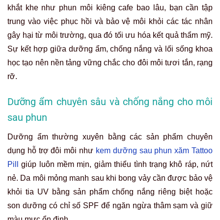
khắt khe như phun môi kiêng cafe bao lâu, bạn cần tập
trung vào việc phục hồi và bảo vệ môi khỏi các tác nhân
gây hại từ môi trường, qua đó tối ưu hóa kết quả thẩm mỹ.
Sự kết hợp giữa dưỡng ẩm, chống nắng và lối sống khoa
học tạo nên nền tảng vững chắc cho đôi môi tươi tắn, rạng
rỡ.
Dưỡng ẩm chuyên sâu và chống nắng cho môi
sau phun
Dưỡng ẩm thường xuyên bằng các sản phẩm chuyên
dụng hỗ trợ đôi môi như
kem dưỡng sau phun xăm Tattoo
Pill
giúp luôn mềm mịn, giảm thiểu tình trạng khô ráp, nứt
nẻ. Da môi mỏng manh sau khi bong vảy cần được bảo vệ
khỏi tia UV bằng sản phẩm chống nắng riêng biệt hoặc
son dưỡng có chỉ số SPF để ngăn ngừa thâm sạm và giữ
màu mực ổn định.