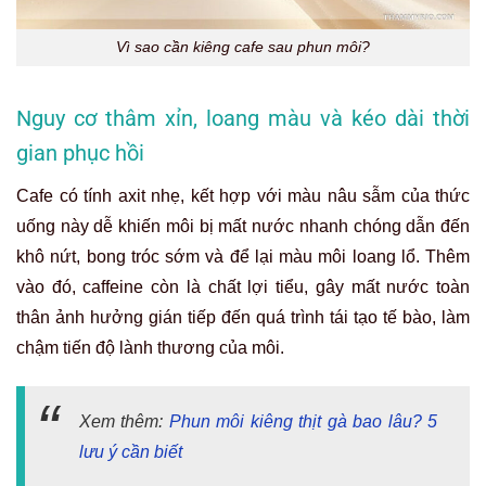
Vì sao cần kiêng cafe sau phun môi?
Nguy cơ thâm xỉn, loang màu và kéo dài thời
gian phục hồi
Cafe có tính axit nhẹ, kết hợp với màu nâu sẫm của thức
uống này dễ khiến môi bị mất nước nhanh chóng dẫn đến
khô nứt, bong tróc sớm và để lại màu môi loang lổ. Thêm
vào đó, caffeine còn là chất lợi tiểu, gây mất nước toàn
thân ảnh hưởng gián tiếp đến quá trình tái tạo tế bào, làm
chậm tiến độ lành thương của môi.
Xem thêm:
Phun môi kiêng thịt gà bao lâu? 5
lưu ý cần biết