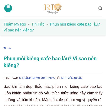
Bỏ
qua
nội
dung
Thẩm Mỹ Rio
-
Tin Tức
-
Phun môi kiêng cafe bao lâu?
Vì sao nên kiêng?
Tin tức
Phun môi kiêng cafe bao lâu? Vì sao nên
kiêng?
ĐĂNG VÀO
6 THÁNG MƯỜI MỘT, 2025
BỞI
NGUYỄN NGÂN
Sau khi làm đẹp, thắc mắc phun môi kiêng cafe bao lâu
luôn khiến nhiều tín đồ yêu thích thức uống này cảm thấy
lo lắng và băn khoăn. Mặc dù cafe có hương vị quyến rũ,