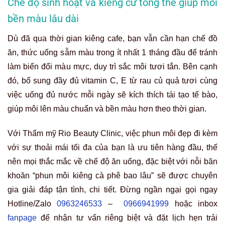
Chế độ sinh hoạt và kiêng cữ tổng thể giúp môi
bền màu lâu dài
Dù đã qua thời gian kiêng cafe, bạn vẫn cần hạn chế đồ
ăn, thức uống sẫm màu trong ít nhất 1 tháng đầu để tránh
làm biến đổi màu mực, duy trì sắc môi tươi tắn. Bên cạnh
đó, bổ sung đầy đủ vitamin C, E từ rau củ quả tươi cùng
việc uống đủ nước mỗi ngày sẽ kích thích tái tạo tế bào,
giúp môi lên màu chuẩn và bền màu hơn theo thời gian.
Với Thẩm mỹ Rio Beauty Clinic, việc phun môi đẹp đi kèm
với sự thoải mái tối đa của bạn là ưu tiên hàng đầu, thế
nên mọi thắc mắc về chế độ ăn uống, đặc biệt với nỗi băn
khoăn “phun môi kiêng cà phê bao lâu” sẽ được chuyên
gia giải đáp tận tình, chi tiết. Đừng ngần ngại gọi ngay
Hotline/Zalo
0963246533
–
0966941999
hoặc inbox
fanpage
để nhận tư vấn riêng biệt và đặt lịch hẹn trải