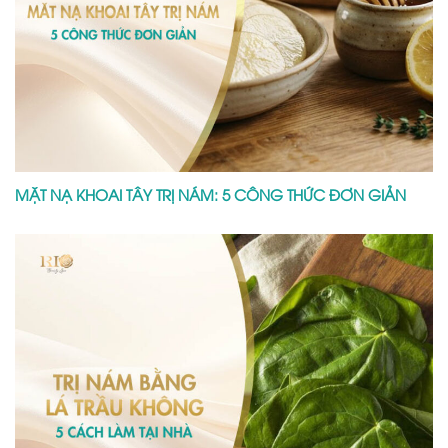
MẶT NẠ KHOAI TÂY TRỊ NÁM: 5 CÔNG THỨC ĐƠN GIẢN