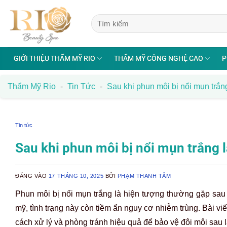
Bỏ
qua
nội
dung
GIỚI THIỆU THẨM MỸ RIO
THẨM MỸ CÔNG NGHỆ CAO
P
Thẩm Mỹ Rio
-
Tin Tức
-
Sau khi phun môi bị nổi mụn trắn
Tin tức
Sau khi phun môi bị nổi mụn trắng 
ĐĂNG VÀO
17 THÁNG 10, 2025
BỞI
PHẠM THANH TÂM
Phun môi bị nổi mụn trắng là hiện tượng thường gặp sau
mỹ, tình trạng này còn tiềm ẩn nguy cơ nhiễm trùng. Bài viế
cách xử lý và phòng tránh hiệu quả để bảo vệ đôi môi sau 