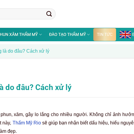
HUN XĂM THẨM MỸ
ĐÀO TẠO THẨM MỸ
TIN TỨC
g là do đâu? Cách xử lý
là do đâu? Cách xử lý
 phun, xăm, gây lo lắng cho nhiều người. Không chỉ ảnh hưở
t này,
Thẩm Mỹ Rio
sẽ giúp bạn nhận biết dấu hiệu, hiểu nguyê
làm đẹp.