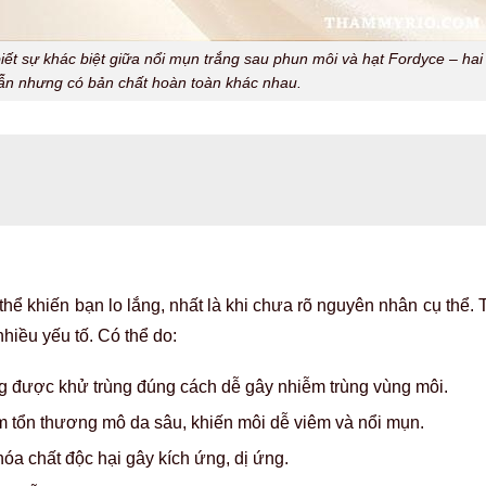
t sự khác biệt giữa nổi mụn trắng sau phun môi và hạt Fordyce – hai
ẫn nhưng có bản chất hoàn toàn khác nhau.
hể khiến bạn lo lắng, nhất là khi chưa rõ nguyên nhân cụ thể. T
nhiều yếu tố. Có thể do:
ông được khử trùng đúng cách dễ gây nhiễm trùng vùng môi.
àm tổn thương mô da sâu, khiến môi dễ viêm và nổi mụn.
óa chất độc hại gây kích ứng, dị ứng.