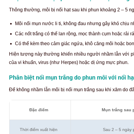
Thông thường, môi bị nổi hạt sau khi phun khoảng 2 – 5 ng
Môi nổi mụn nước li ti, không đau nhưng gây khó chịu n
Các nốt trắng có thể lan rộng, mọc thành cụm hoặc rải rá
Có thể kèm theo cảm giác ngứa, khô căng môi hoặc bon
Hiện tượng này thường khiến nhiều người nhầm lẫn với ph
của vi khuẩn, virus (như Herpes) hoặc dị ứng mực phun.
Phân biệt nổi mụn trắng do phun môi với nổi h
Để không nhầm lẫn môi bị nổi mụn trắng sau khi xăm do đâ
Đặc điểm
Mụn trắng sau 
Thời điểm xuất hiện
Sau 2 – 5 ngày 