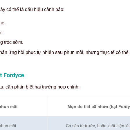
ày có thể là dấu hiệu cảnh báo:
hẹ.
c.
g tróc sớm.
ản ứng hồi phục tự nhiên sau phun môi, nhưng thực tế có thể l
ạt Fordyce
u, cần phân biệt hai trường hợp chính:
phun môi
Mụn do tiết bã nhờn (hạt Fordy
phun môi
Có sẵn từ trước, hoặc xuất hiện lâ