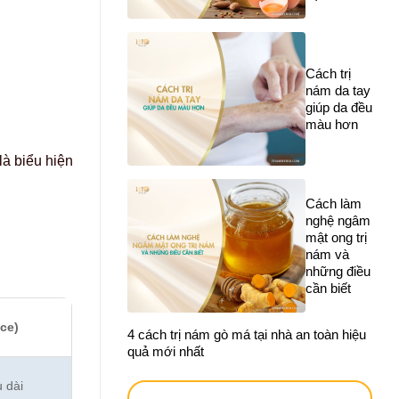
Cách trị
nám da tay
giúp da đều
màu hơn
à biểu hiện
Cách làm
nghệ ngâm
mật ong trị
nám và
những điều
cần biết
ce)
4 cách trị nám gò má tại nhà an toàn hiệu
quả mới nhất
u dài