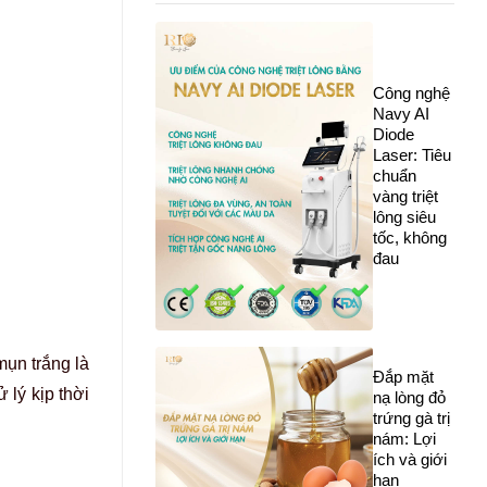
Công nghệ
Navy AI
Diode
Laser: Tiêu
chuẩn
vàng triệt
lông siêu
tốc, không
đau
mụn trắng là
Đắp mặt
 lý kịp thời
nạ lòng đỏ
trứng gà trị
nám: Lợi
ích và giới
hạn