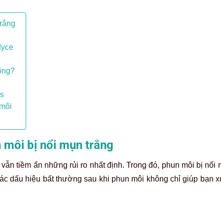
trắng
dyce
hông?
es
 môi
 môi bị nổi mụn trắng
n tiềm ẩn những rủi ro nhất định. Trong đó, phun môi bị nổi 
ác dấu hiệu bất thường sau khi phun môi không chỉ giúp bạn xử