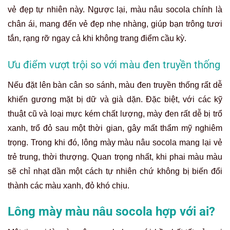
vẻ đẹp tự nhiên này. Ngược lại, màu nâu socola chính là
chân ái, mang đến vẻ đẹp nhẹ nhàng, giúp bạn trông tươi
tắn, rạng rỡ ngay cả khi không trang điểm cầu kỳ.
Ưu điểm vượt trội so với màu đen truyền thống
Nếu đặt lên bàn cân so sánh, màu đen truyền thống rất dễ
khiến gương mặt bị dữ và già dặn. Đặc biệt, với các kỹ
thuật cũ và loại mực kém chất lượng, mày đen rất dễ bị trổ
xanh, trổ đỏ sau một thời gian, gây mất thẩm mỹ nghiêm
trọng. Trong khi đó, lông mày màu nâu socola mang lại vẻ
trẻ trung, thời thượng. Quan trọng nhất, khi phai màu màu
sẽ chỉ nhạt dần một cách tự nhiên chứ không bị biến đổi
thành các màu xanh, đỏ khó chịu.
Lông mày màu nâu socola hợp với ai?