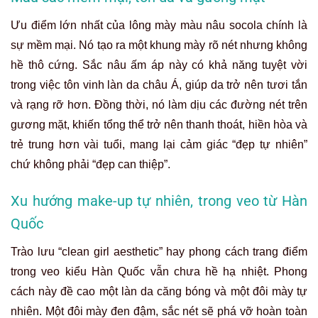
Ưu điểm lớn nhất của lông mày màu nâu socola chính là
sự mềm mại. Nó tạo ra một khung mày rõ nét nhưng không
hề thô cứng. Sắc nâu ấm áp này có khả năng tuyệt vời
trong việc tôn vinh làn da châu Á, giúp da trở nên tươi tắn
và rạng rỡ hơn. Đồng thời, nó làm dịu các đường nét trên
gương mặt, khiến tổng thể trở nên thanh thoát, hiền hòa và
trẻ trung hơn vài tuổi, mang lại cảm giác “đẹp tự nhiên”
chứ không phải “đẹp can thiệp”.
Xu hướng make-up tự nhiên, trong veo từ Hàn
Quốc
Trào lưu “clean girl aesthetic” hay phong cách trang điểm
trong veo kiểu Hàn Quốc vẫn chưa hề hạ nhiệt. Phong
cách này đề cao một làn da căng bóng và một đôi mày tự
nhiên. Một đôi mày đen đậm, sắc nét sẽ phá vỡ hoàn toàn