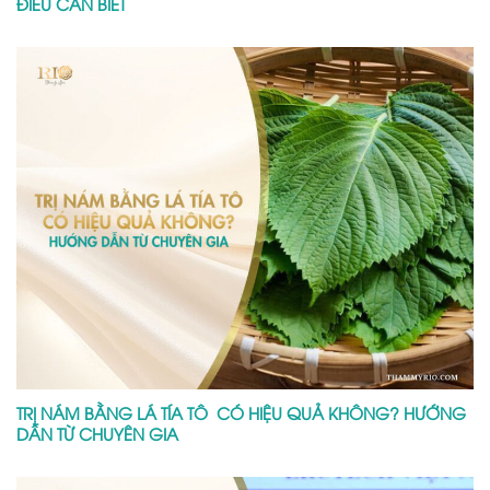
ĐIỀU CẦN BIẾT
TRỊ NÁM BẰNG LÁ TÍA TÔ CÓ HIỆU QUẢ KHÔNG? HƯỚNG
DẪN TỪ CHUYÊN GIA