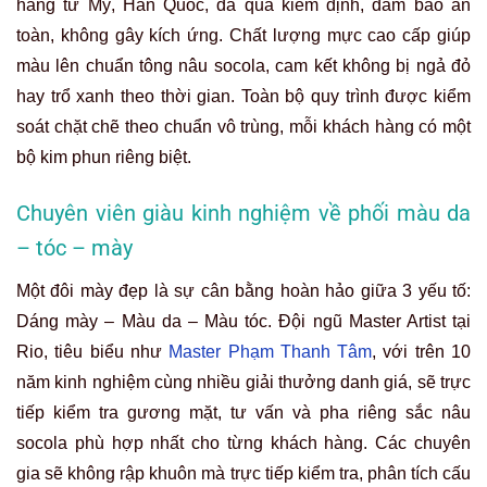
hãng từ Mỹ, Hàn Quốc, đã qua kiểm định, đảm bảo an
toàn, không gây kích ứng. Chất lượng mực cao cấp giúp
màu lên chuẩn tông nâu socola, cam kết không bị ngả đỏ
hay trổ xanh theo thời gian. Toàn bộ quy trình được kiểm
soát chặt chẽ theo chuẩn vô trùng, mỗi khách hàng có một
bộ kim phun riêng biệt.
Chuyên viên giàu kinh nghiệm về phối màu da
– tóc – mày
Một đôi mày đẹp là sự cân bằng hoàn hảo giữa 3 yếu tố:
Dáng mày – Màu da – Màu tóc. Đội ngũ Master Artist tại
Rio, tiêu biểu như
Master Phạm Thanh Tâm
, với trên 10
năm kinh nghiệm
cùng nhiều giải thưởng danh giá, sẽ trực
tiếp kiểm tra gương mặt, tư vấn và pha riêng sắc nâu
socola phù hợp nhất cho từng khách hàng.
Các chuyên
gia sẽ không rập khuôn mà trực tiếp kiểm tra, phân tích cấu