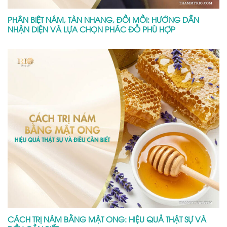
PHÂN BIỆT NÁM, TÀN NHANG, ĐỒI MỒI: HƯỚNG DẪN
NHẬN DIỆN VÀ LỰA CHỌN PHÁC ĐỒ PHÙ HỢP
CÁCH TRỊ NÁM BẰNG MẬT ONG: HIỆU QUẢ THẬT SỰ VÀ