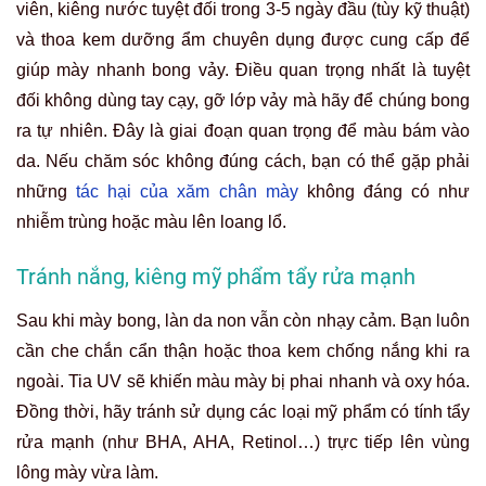
viên, kiêng nước tuyệt đối trong 3-5 ngày đầu (tùy kỹ thuật)
và thoa kem dưỡng ẩm chuyên dụng được cung cấp để
giúp mày nhanh bong vảy. Điều quan trọng nhất là
tuyệt
đối không
dùng tay cạy, gỡ lớp vảy mà hãy để chúng bong
ra tự nhiên. Đây là giai đoạn quan trọng để màu bám vào
da. Nếu chăm sóc không đúng cách, bạn có thể gặp phải
những
tác hại của xăm chân mày
không đáng có như
nhiễm trùng hoặc màu lên loang lổ.
Tránh nắng, kiêng mỹ phẩm tẩy rửa mạnh
Sau khi mày bong, làn da non vẫn còn nhạy cảm. Bạn luôn
cần che chắn cẩn thận hoặc thoa kem chống nắng khi ra
ngoài. Tia UV sẽ khiến màu mày bị phai nhanh và oxy hóa.
Đồng thời, hãy tránh sử dụng các loại mỹ phẩm có tính tẩy
rửa mạnh (như BHA, AHA, Retinol…) trực tiếp lên vùng
lông mày vừa làm.