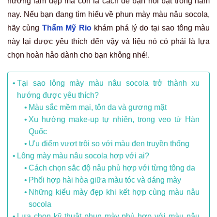
hướng làm đẹp mà còn là cách để bạn nổi bật trong năm
nay. Nếu bạn đang tìm hiểu về phun mày màu nâu socola,
hãy cùng
Thẩm Mỹ Rio
khám phá lý do tại sao tông màu
này lại được yêu thích đến vậy và liệu nó có phải là lựa
chọn hoàn hảo dành cho bạn không nhé!.
Tại sao lông mày màu nâu socola trở thành xu
hướng được yêu thích?
Màu sắc mềm mại, tôn da và gương mặt
Xu hướng make-up tự nhiên, trong veo từ Hàn
Quốc
Ưu điểm vượt trội so với màu đen truyền thống
Lông mày màu nâu socola hợp với ai?
Cách chọn sắc độ nâu phù hợp với từng tông da
Phối hợp hài hòa giữa màu tóc và dáng mày
Những kiểu mày đẹp khi kết hợp cùng màu nâu
socola
Lựa chọn kỹ thuật phun mày phù hợp với màu nâu