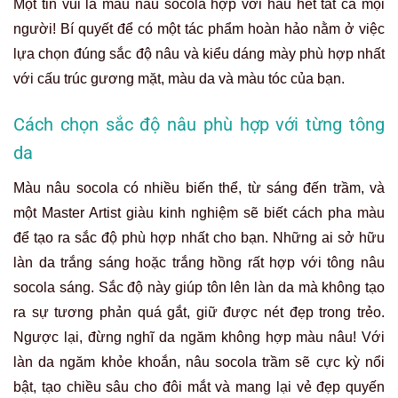
Một tin vui là màu nâu socola hợp với hầu hết tất cả mọi
người! Bí quyết để có một tác phẩm hoàn hảo nằm ở việc
lựa chọn đúng sắc độ nâu và kiểu dáng mày phù hợp nhất
với cấu trúc gương mặt, màu da và màu tóc của bạn.
Cách chọn sắc độ nâu phù hợp với từng tông
da
Màu nâu socola có nhiều biến thể, từ sáng đến trầm, và
một Master Artist giàu kinh nghiệm sẽ biết cách pha màu
để tạo ra sắc độ phù hợp nhất cho bạn. Những ai sở hữu
làn da trắng sáng hoặc trắng hồng rất hợp với tông
nâu
socola sáng
. Sắc độ này giúp tôn lên làn da mà không tạo
ra sự tương phản quá gắt, giữ được nét đẹp trong trẻo.
Ngược lại, đừng nghĩ da ngăm không hợp màu nâu! Với
làn da ngăm khỏe khoắn,
nâu socola trầm
sẽ cực kỳ nổi
bật, tạo chiều sâu cho đôi mắt và mang lại vẻ đẹp quyến