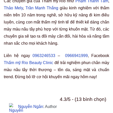
Các chuyên gia của Thẩm mỹ Rio như
Phạm Thanh Tâm
,
Thảo Mely
,
Trần Mạnh Thắng
giàu kinh nghiệm với thâm
niên trên 10 năm trong nghề, sở hữu kỹ năng đi kim điêu
luyện, cùng con mắt thẩm mỹ tinh tế để thiết kế dáng chân
mày màu nâu tây phù hợp với từng khuôn mặt. Từ đó, các
chuyên gia sẽ tạo ra đôi mày cân đối, hài hòa và nâng tầm
nhan sắc cho mọi khách hàng.
Liên hệ ngay
0963246533
–
0966941999
, Facebook
Thẩm mỹ Rio Beauty Clinic
để trải nghiệm phun chân mày
màu nâu tây thời thượng – tôn da, sáng mặt và chuẩn
trend. Đừng bỏ lỡ cơ hội khuyến mãi ngay hôm nay!
4.3/5 - (13 bình chọn)
Nguyễn Ngân
: Author