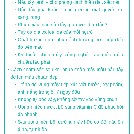
Nâu tây lạnh – cho phong cách hiện đại, sắc nét
Nâu tây pha khói – cho gương mặt quyến rũ,
sang trọng
Phun mày màu nâu tây giữ được bao lâu?
Tùy cơ địa và loại da của mỗi người
Chất lượng mực phun ảnh hưởng trực tiếp đến
độ bền màu
Kỹ thuật phun mày công nghệ cao giúp màu
chuẩn, lâu phai
Cách chăm sóc sau khi phun chân mày màu nâu tây
để lên màu chuẩn đẹp
Tránh để vùng mày tiếp xúc với nước, mỹ phẩm,
ánh nắng trong 5–7 ngày đầu
Không tự bóc vảy, không sờ tay vào vùng phun
Uống nhiều nước, bổ sung vitamin C để phục hồi
da nhanh
Sau bong, nên bôi dưỡng mày hữu cơ để màu ổn
định, tự nhiên