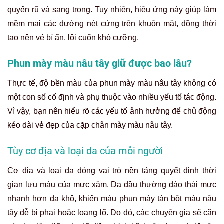
quyến rũ và sang trọng. Tuy nhiên, hiệu ứng này giúp làm
mềm mại các đường nét cứng trên khuôn mặt, đồng thời
tạo nên vẻ bí ẩn, lôi cuốn khó cưỡng.
Phun mày màu nâu tây giữ được bao lâu?
Thực tế, độ bền màu của phun mày màu nâu tây không có
một con số cố định và phụ thuộc vào nhiều yếu tố tác động.
Vì vậy, bạn nên hiểu rõ các yếu tố ảnh hưởng để chủ động
kéo dài vẻ đẹp của cặp chân mày màu nâu tây.
Tùy cơ địa và loại da của mỗi người
Cơ địa và loại da đóng vai trò nền tảng quyết định thời
gian lưu màu của mực xăm. Da dầu thường đào thải mực
nhanh hơn da khô, khiến màu phun mày tán bột màu nâu
tây dễ bị phai hoặc loang lổ. Do đó, các chuyên gia sẽ căn