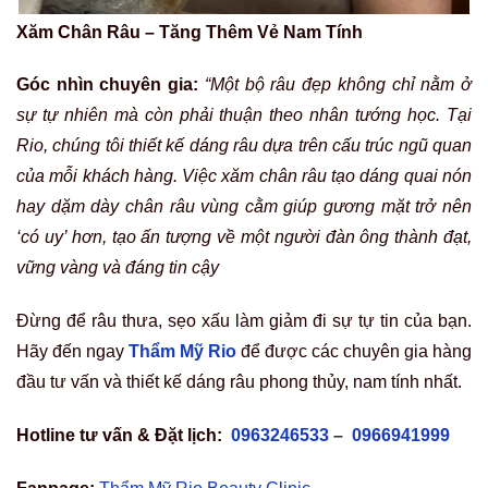
Xăm Chân Râu – Tăng Thêm Vẻ Nam Tính
Góc nhìn chuyên gia:
“Một bộ râu đẹp không chỉ nằm ở
sự tự nhiên mà còn phải thuận theo nhân tướng học. Tại
Rio, chúng tôi thiết kế dáng râu dựa trên cấu trúc ngũ quan
của mỗi khách hàng. Việc xăm chân râu tạo dáng quai nón
hay dặm dày chân râu vùng cằm giúp gương mặt trở nên
‘có uy’ hơn, tạo ấn tượng về một người đàn ông thành đạt,
vững vàng và đáng tin cậy
Đừng để râu thưa, sẹo xấu làm giảm đi sự tự tin của bạn.
Hãy đến ngay
Thẩm Mỹ Rio
để được các chuyên gia hàng
đầu tư vấn và thiết kế dáng râu phong thủy, nam tính nhất.
Hotline tư vấn & Đặt lịch:
0963246533
–
0966941999