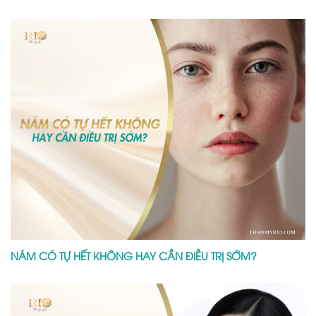
NÁM CÓ TỰ HẾT KHÔNG HAY CẦN ĐIỀU TRỊ SỚM?