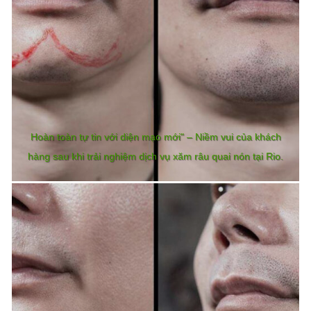
Hoàn toàn tự tin với diện mạo mới" – Niềm vui của khách
hàng sau khi trải nghiệm dịch vụ xăm râu quai nón tại Rio.