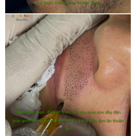
nhở hoặc không theo khuôn dáng.
Thay diện mạo, đổi vận trình: Bộ râu quai nón đầy đặn
giúp gương mặt vượng khí, hỗ trợ công việc làm ăn thuận
lợi.