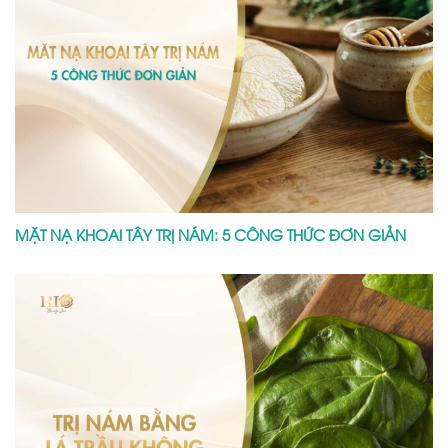
MẶT NẠ KHOAI TÂY TRỊ NÁM: 5 CÔNG THỨC ĐƠN GIẢN