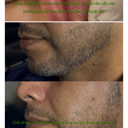
Công nghệ kim Nano siêu mảnh giúp tạo sợi râu sắc nét,
không đau và đảm bảo an toàn y tế tuyệt đối.
Giải pháp hoàn hảo cho quý ông có râu thưa, mọc nham