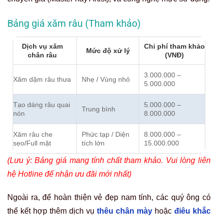
Bảng giá xăm râu (Tham khảo)
Dịch vụ xăm
Chi phí tham khảo
Mức độ xử lý
chân râu
(VNĐ)
3.000.000 –
Xăm dặm râu thưa
Nhẹ / Vùng nhỏ
5.000.000
Tạo dáng râu quai
5.000.000 –
Trung bình
nón
8.000.000
Xăm râu che
Phức tạp / Diện
8.000.000 –
sẹo/Full mặt
tích lớn
15.000.000
(Lưu ý: Bảng giá mang tính chất tham khảo. Vui lòng liên
hệ Hotline để nhận ưu đãi mới nhất)
Ngoài ra, để hoàn thiện vẻ đẹp nam tính, các quý ông có
thể kết hợp thêm dịch vụ
thêu chân mày
hoặc
điêu khắc