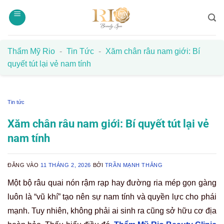
Bỏ
qua
nội
dung
Thẩm Mỹ Rio
-
Tin Tức
-
Xăm chân râu nam giới: Bí
quyết tút lại vẻ nam tính
Tin tức
Xăm chân râu nam giới: Bí quyết tút lại vẻ
nam tính
ĐĂNG VÀO
11 THÁNG 2, 2026
BỞI
TRẦN MẠNH THẮNG
Một bộ râu quai nón rậm rạp hay đường ria mép gọn gàng
luôn là “vũ khí” tạo nên sự nam tính và quyền lực cho phái
mạnh. Tuy nhiên, không phải ai sinh ra cũng sở hữu cơ địa