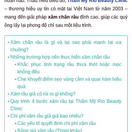
hoàn hảo. Thấu hiểu điều đó,
Thẩm Mỹ Rio Beauty Clinic
– thương hiệu uy tín có mặt tại Việt Nam từ năm 2003 –
mang đến giải pháp
xăm chân râu
đỉnh cao, giúp các quý
ông lấy lại phong độ chỉ sau một liệu trình.
Xăm chân râu là gì và tại sao phái mạnh lại ưa
chuộng?
Những trường hợp nên thực hiện xăm chân râu
Khắc phục tình trạng râu thưa thớt hoặc mọc
không đều
Che khuyết điểm sẹo vùng cằm và quai hàm hiệu
quả
Xăm râu giả có rủi ro gì không?
Quy trình 4 bước xăm râu tại Thẩm Mỹ Rio Beauty
Clinic
Chi phí xăm râu giả giá bao nhiêu?
Các yếu tố quyết định chi phí xăm râu
Bảng giá xăm râu (Tham khảo)