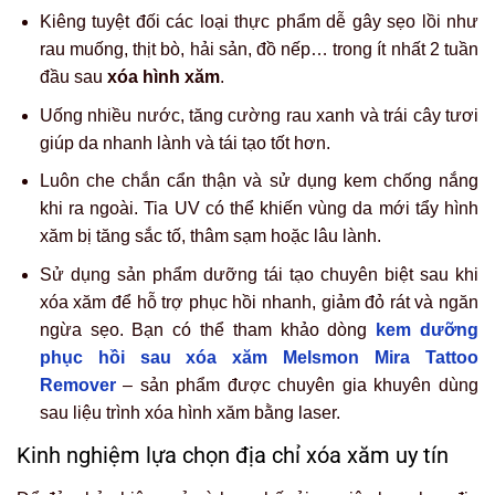
Kiêng tuyệt đối các loại thực phẩm dễ gây sẹo lồi như
rau muống, thịt bò, hải sản, đồ nếp… trong ít nhất 2 tuần
đầu sau
xóa hình xăm
.
Uống nhiều nước, tăng cường rau xanh và trái cây tươi
giúp da nhanh lành và tái tạo tốt hơn.
Luôn che chắn cẩn thận và sử dụng kem chống nắng
khi ra ngoài. Tia UV có thể khiến vùng da mới tẩy hình
xăm bị tăng sắc tố, thâm sạm hoặc lâu lành.
Sử dụng sản phẩm dưỡng tái tạo chuyên biệt sau khi
xóa xăm để hỗ trợ phục hồi nhanh, giảm đỏ rát và ngăn
ngừa sẹo. Bạn có thể tham khảo dòng
kem dưỡng
phục hồi sau xóa xăm Melsmon Mira Tattoo
Remover
– sản phẩm được chuyên gia khuyên dùng
sau liệu trình xóa hình xăm bằng laser.
Kinh nghiệm lựa chọn địa chỉ xóa xăm uy tín