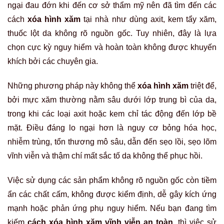
ngại đau đớn khi đến cơ sở thẩm mỹ nên đã tìm đến các
cách
xóa hình xăm
tại nhà như dùng axit, kem tẩy xăm,
thuốc lột da không rõ nguồn gốc. Tuy nhiên, đây là lựa
chọn cực kỳ nguy hiểm và hoàn toàn không được khuyến
khích bởi các chuyên gia.
Những phương pháp này không thể
xóa hình xăm
triệt để,
bởi mực xăm thường nằm sâu dưới lớp trung bì của da,
trong khi các loại axit hoặc kem chỉ tác động đến lớp bề
mặt. Điều đáng lo ngại hơn là nguy cơ bỏng hóa học,
nhiễm trùng, tổn thương mô sâu, dẫn đến sẹo lồi, sẹo lõm
vĩnh viễn và thậm chí mất sắc tố da không thể phục hồi.
Việc sử dụng các sản phẩm không rõ nguồn gốc còn tiềm
ẩn các chất cấm, không được kiểm định, dễ gây kích ứng
mạnh hoặc phản ứng phụ nguy hiểm. Nếu bạn đang tìm
kiếm
cách xóa hình xăm vĩnh viễn an toàn
, thì việc sử