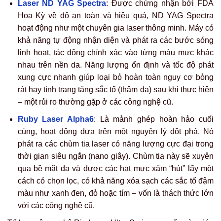
Laser ND YAG Spectra
: Được chứng nhận bởi FDA
Hoa Kỳ về độ an toàn và hiệu quả, ND YAG Spectra
hoạt động như một chuyên gia laser thông minh. Máy có
khả năng tự động nhận diện và phát ra các bước sóng
linh hoạt, tác động chính xác vào từng màu mực khác
nhau trên nền da. Năng lượng ổn định và tốc độ phát
xung cực nhanh giúp loại bỏ hoàn toàn nguy cơ bỏng
rát hay tình trạng tăng sắc tố (thâm da) sau khi thực hiện
– một rủi ro thường gặp ở các công nghệ cũ.
Ruby Laser Alpha6
: Là mảnh ghép hoàn hảo cuối
cùng, hoạt động dựa trên một nguyên lý đột phá. Nó
phát ra các chùm tia laser có năng lượng cực đại trong
thời gian siêu ngắn (nano giây). Chùm tia này sẽ xuyên
qua bề mặt da và được các hạt mực xăm “hút” lấy một
cách có chọn lọc, có khả năng xóa sạch các sắc tố đậm
màu như xanh đen, đỏ hoặc tím – vốn là thách thức lớn
với các công nghệ cũ.