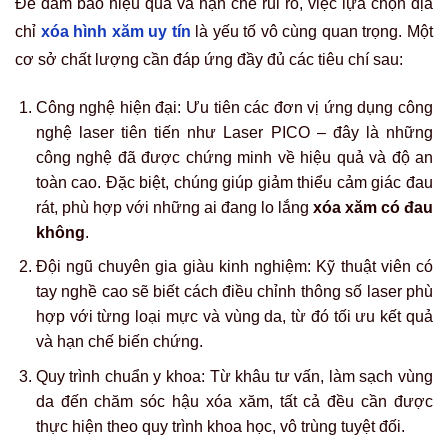
Để đảm bảo hiệu quả và hạn chế rủi ro, việc lựa chọn địa
chỉ
xóa hình xăm uy tín
là yếu tố vô cùng quan trọng. Một
cơ sở chất lượng cần đáp ứng đầy đủ các tiêu chí sau:
Công nghệ hiện đại: Ưu tiên các đơn vị ứng dụng công
nghệ laser tiên tiến như Laser PICO – đây là những
công nghệ đã được chứng minh về hiệu quả và độ an
toàn cao. Đặc biệt, chúng giúp giảm thiểu cảm giác đau
rát, phù hợp với những ai đang lo lắng
xóa xăm có đau
không
.
Đội ngũ chuyên gia giàu kinh nghiệm: Kỹ thuật viên có
tay nghề cao sẽ biết cách điều chỉnh thông số laser phù
hợp với từng loại mực và vùng da, từ đó tối ưu kết quả
và hạn chế biến chứng.
Quy trình chuẩn y khoa: Từ khâu tư vấn, làm sạch vùng
da đến chăm sóc hậu xóa xăm, tất cả đều cần được
thực hiện theo quy trình khoa học, vô trùng tuyệt đối.