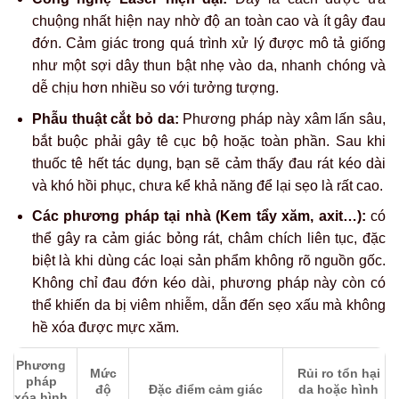
chuộng nhất hiện nay nhờ độ an toàn cao và ít gây đau
đớn. Cảm giác trong quá trình xử lý được mô tả giống
như một sợi dây thun bật nhẹ vào da, nhanh chóng và
dễ chịu hơn nhiều so với tưởng tượng.
Phẫu thuật cắt bỏ da:
Phương pháp này xâm lấn sâu,
bắt buộc phải gây tê cục bộ hoặc toàn phần. Sau khi
thuốc tê hết tác dụng, bạn sẽ cảm thấy đau rát kéo dài
và khó hồi phục, chưa kể khả năng để lại sẹo là rất cao.
Các phương pháp tại nhà (Kem tẩy xăm, axit…):
có
thể gây ra cảm giác bỏng rát, châm chích liên tục, đặc
biệt là khi dùng các loại sản phẩm không rõ nguồn gốc.
Không chỉ đau đớn kéo dài, phương pháp này còn có
thể khiến da bị viêm nhiễm, dẫn đến sẹo xấu mà không
hề xóa được mực xăm.
Phương
Mức
Rủi ro tổn hại
pháp
độ
Đặc điểm cảm giác
da hoặc hình
xóa hình