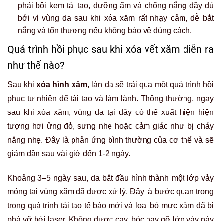
phải bôi kem tái tạo, dưỡng ẩm và chống nắng đầy đủ
bới vì vùng da sau khi xóa xăm rất nhạy cảm, dễ bắt
nắng và tổn thương nếu không bảo vệ đúng cách.
Quá trình hồi phục sau khi xóa vết xăm diễn ra
như thế nào?
Sau khi
xóa hình xăm
, làn da sẽ trải qua một quá trình hồi
phục tự nhiên để tái tạo và làm lành. Thông thường, ngay
sau khi xóa xăm, vùng da tại đây có thể xuất hiện hiện
tượng hơi ửng đỏ, sưng nhẹ hoặc cảm giác như bị cháy
nắng nhẹ. Đây là phản ứng bình thường của cơ thể và sẽ
giảm dần sau vài giờ đến 1-2 ngày.
Khoảng 3–5 ngày sau, da bắt đầu hình thành một lớp vảy
mỏng tại vùng xăm đã được xử lý. Đây là bước quan trọng
trong quá trình tái tạo tế bào mới và loại bỏ mực xăm đã bị
phá vỡ bởi laser. Không được cạy, bóc hay gỡ lớp vảy này