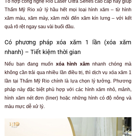
Tổ hợp công nghệ Rio Laser Ultra Series cao cấp này giúp
Thẩm Mỹ Rio xử lý hầu hết mọi loại hình xăm – từ hình
xăm màu, xăm mày, xăm môi đến xăm kín lưng – với kết
quả rõ rệt ngay sau vài buổi đầu.
Có phương pháp xóa xăm 1 lần (xóa xăm
nhanh) – Tiết kiệm thời gian
Nếu bạn đang muốn
xóa hình xăm
nhanh chóng mà
không cần trải qua nhiều lần điều trị, thì dịch vụ xóa xăm 1
lần tại Thẩm Mỹ Rio chính là lựa chọn lý tưởng. Phương
pháp này đặc biệt phù hợp với các hình xăm nhỏ, mảnh,
hình xăm nét đơn (liner) hoặc những hình có độ nông và
màu mực dễ xử lý.