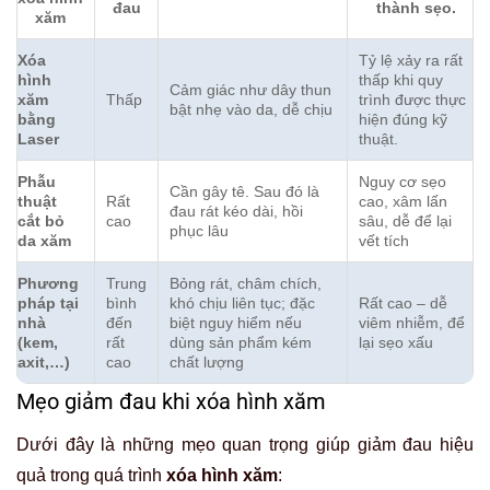
đau
thành sẹo.
xăm
Xóa
Tỷ lệ xảy ra rất
hình
thấp khi quy
Cảm giác như dây thun
xăm
Thấp
trình được thực
bật nhẹ vào da, dễ chịu
bằng
hiện đúng kỹ
Laser
thuật.
Phẫu
Nguy cơ sẹo
Cần gây tê. Sau đó là
thuật
Rất
cao, xâm lấn
đau rát kéo dài, hồi
cắt bỏ
cao
sâu, dễ để lại
phục lâu
da xăm
vết tích
Phương
Trung
Bỏng rát, châm chích,
pháp tại
bình
khó chịu liên tục; đặc
Rất cao – dễ
nhà
đến
biệt nguy hiểm nếu
viêm nhiễm, để
(kem,
rất
dùng sản phẩm kém
lại sẹo xấu
axit,…)
cao
chất lượng
Mẹo giảm đau khi xóa hình xăm
Dưới đây là những mẹo quan trọng giúp giảm đau hiệu
quả trong quá trình
xóa hình xăm
: