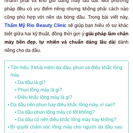
nhanh phai và khó giữ dáng mày lâu dài. Mỗi phương
pháp đều có ưu điểm riêng nhưng không phải cách nào
cũng phù hợp với nền da bóng dầu. Trong bài viết này,
Thẩm Mỹ Rio Beauty Clinic
sẽ giúp bạn hiểu rõ sự khác
biệt giữa hai kỹ thuật, đồng thời gợi ý
giải pháp làm chân
mày bền đẹp, tự nhiên và chuẩn dáng lâu dài
dành
riêng cho da dầu.
Tìm hiểu 3 khái niệm da dầu, phun và điêu khắc lông
mày
Da dầu là gì?
Phun lông mày là gì?
Điêu khắc lông mày là gì?
Da dầu nên phun hay điêu khắc lông mày, vì sao?
Da dầu phun lông mày có tốt không?
Da dầu có nên điêu khắc lông mày hay không?
Bí quyết chăm sóc lông mày cho người da dầu sau