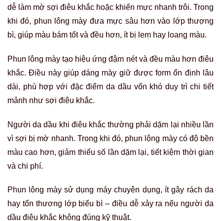
dễ làm mờ sợi điêu khắc hoặc khiến mực nhanh trôi. Trong
khi đó, phun lông mày đưa mực sâu hơn vào lớp thượng
bì, giúp màu bám tốt và đều hơn, ít bị lem hay loang màu.
Phun lông mày tạo hiệu ứng đậm nét và đều màu hơn điêu
khắc. Điều này giúp dáng mày giữ được form ổn định lâu
dài, phù hợp với đặc điểm da dầu vốn khó duy trì chi tiết
mảnh như sợi điêu khắc.
Người da dầu khi điêu khắc thường phải dặm lại nhiều lần
vì sợi bị mờ nhanh. Trong khi đó, phun lông mày có độ bền
màu cao hơn, giảm thiểu số lần dặm lại, tiết kiệm thời gian
và chi phí.
Phun lông mày sử dụng máy chuyên dụng, ít gây rách da
hay tổn thương lớp biểu bì – điều dễ xảy ra nếu người da
dầu điêu khắc không đúng kỹ thuật.