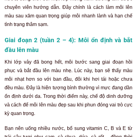
chuyên viên hướng dẫn. Đây chính là cách làm môi lên
màu sau xăm quan trọng giúp môi nhanh lành và hạn chế
tình trạng thâm sạm.
Giai đoạn 2 (tuần 2 – 4): Môi ổn định và bắt
đầu lên màu
Khi lớp vảy đã bong hết, môi bước sang giai đoạn hồi
phục và bắt đầu lên màu nhẹ. Lúc này, bạn sẽ thấy màu
môi nhạt hơn so với ban đầu, đôi khi hơi tái hoặc chưa
đều màu. Đây là hiện tượng bình thường vì mực đang dần
ổn định dưới da. Trong thời điểm này, chế độ dinh dưỡng
và cách để môi lên màu đẹp sau khi phun đóng vai trò cực
kỳ quan trọng.
Bạn nên uống nhiều nước, bổ sung vitamin C, B và E từ
trái cây tươi như cam, cà chua, dứa, cà rốt… đồng thời