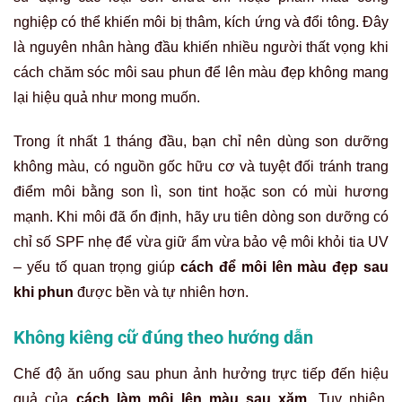
nghiệp có thể khiến môi bị thâm, kích ứng và đổi tông. Đây
là nguyên nhân hàng đầu khiến nhiều người thất vọng khi
cách chăm sóc môi sau phun để lên màu đẹp không mang
lại hiệu quả như mong muốn.
Trong ít nhất 1 tháng đầu, bạn chỉ nên dùng son dưỡng
không màu, có nguồn gốc hữu cơ và tuyệt đối tránh trang
điểm môi bằng son lì, son tint hoặc son có mùi hương
mạnh. Khi môi đã ổn định, hãy ưu tiên dòng son dưỡng có
chỉ số SPF nhẹ để vừa giữ ẩm vừa bảo vệ môi khỏi tia UV
– yếu tố quan trọng giúp
cách để môi lên màu đẹp sau
khi phun
được bền và tự nhiên hơn.
Không kiêng cữ đúng theo hướng dẫn
Chế độ ăn uống sau phun ảnh hưởng trực tiếp đến hiệu
quả của
cách làm môi lên màu sau xăm
. Tuy nhiên,