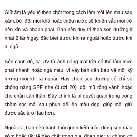
Giữ ẩm là yếu tố then chốt trong cách làm môi lên màu sau
xăm, bởi đôi môi khô hoặc thiếu nước sẽ khiến sắc môi trở
nên xỉn và nhanh phai. Bạn nên duy trì thoa son dưỡng ít
nhất 2 lần/ngày, đặc biệt trước khi ra ngoài hoặc trước khi
đi ngủ.
Bên cạnh đó, tia UV từ ánh nắng mặt trời có thể làm mực
phai nhanh hoặc ngả màu, vì vậy bạn cần bảo vệ môi kỹ
lưỡng mỗi khi ra ngoài. Hãy chọn son dưỡng có chỉ số
chống nắng SPF nhẹ (dưới 20), đội mũ rộng vành hoặc
che chắn cẩn thận. Đây chính là bí quyết quan trọng trong
chăm sóc môi sau phun để lên màu đẹp, giúp môi giữ
được sắc tươi lâu hơn.
Ngoài ra, bạn nên tránh thói quen liếm môi, dùng son màu
sớm hoặc tẩy tế bào chết trong giai đoạn này, vì chúng có