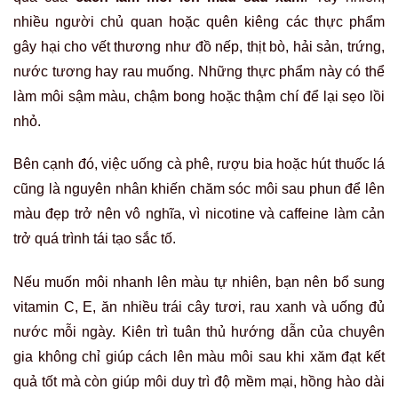
nhiều người chủ quan hoặc quên kiêng các thực phẩm
gây hại cho vết thương như đồ nếp, thịt bò, hải sản, trứng,
nước tương hay rau muống. Những thực phẩm này có thể
làm môi sậm màu, chậm bong hoặc thậm chí để lại sẹo lồi
nhỏ.
Bên cạnh đó, việc uống cà phê, rượu bia hoặc hút thuốc lá
cũng là nguyên nhân khiến chăm sóc môi sau phun để lên
màu đẹp trở nên vô nghĩa, vì nicotine và caffeine làm cản
trở quá trình tái tạo sắc tố.
Nếu muốn môi nhanh lên màu tự nhiên, bạn nên bổ sung
vitamin C, E, ăn nhiều trái cây tươi, rau xanh và uống đủ
nước mỗi ngày. Kiên trì tuân thủ hướng dẫn của chuyên
gia không chỉ giúp cách lên màu môi sau khi xăm đạt kết
quả tốt mà còn giúp môi duy trì độ mềm mại, hồng hào dài