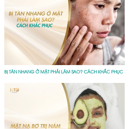
BỊ TÀN NHANG Ở MẶT PHẢI LÀM SAO? CÁCH KHẮC PHỤC