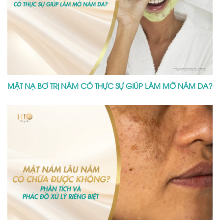
MẶT NẠ BƠ TRỊ NÁM CÓ THỰC SỰ GIÚP LÀM MỜ NÁM DA?