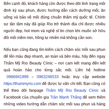
Bên cạnh đó, khách hàng còn được theo dõi tình trạng môi
định kỳ sau phun, được hướng dẫn cách dưỡng môi, ăn
uống và bảo vệ môi đúng chuẩn thẩm mỹ quốc tế. Chính
sự tận tâm này đã giúp Rio trở thành địa chỉ được nhiều
người đẹp, hot mom và nghệ sĩ tin chọn khi muốn sở hữu
đôi môi mềm mịn, hồng tự nhiên mà không cần son.
Nếu bạn cũng đang tìm kiếm cách chăm sóc môi sau phun
để lên màu đẹp nhanh, an toàn và bền màu, hãy đến ngay
Thẩm Mỹ Rio Beauty Clinic – nơi cam kết mang đến kết
quả hoàn hảo cho từng sắc môi. Liên hệ hotline
0966941999
–
0963246533
hoặc truy cập website
https://thammyrio.com
để được tư vấn chi tiết. Bạn cũng có
thể theo dõi fanpage
Thẩm Mỹ Rio Beauty Clinic
và
Facebook của chuyên gia
Trần Mạnh Thắng
để xem thêm
những video hướng dẫn chăm sóc môi sau phun và hàng