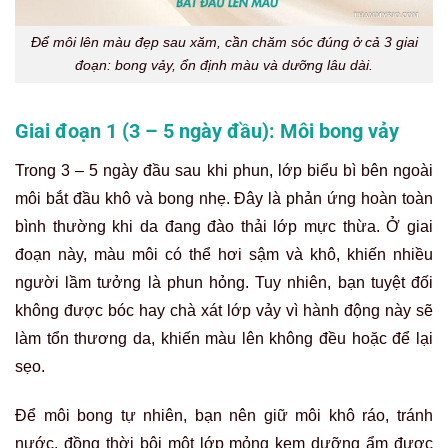
Để môi lên màu đẹp sau xăm, cần chăm sóc đúng ở cả 3 giai
đoạn: bong vảy, ổn định màu và dưỡng lâu dài.
Giai đoạn 1 (3 – 5 ngày đầu): Môi bong vảy
Trong 3 – 5 ngày đầu sau khi phun, lớp biểu bì bên ngoài
môi bắt đầu khô và bong nhẹ. Đây là phản ứng hoàn toàn
bình thường khi da đang đào thải lớp mực thừa. Ở giai
đoạn này, màu môi có thể hơi sậm và khô, khiến nhiều
người lầm tưởng là phun hỏng. Tuy nhiên, bạn tuyệt đối
không được bóc hay chà xát lớp vảy vì hành động này sẽ
làm tổn thương da, khiến màu lên không đều hoặc để lại
sẹo.
Để môi bong tự nhiên, bạn nên giữ môi khô ráo, tránh
nước, đồng thời bôi một lớp mỏng kem dưỡng ẩm được