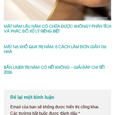
MẶT NÁM LÂU NĂM CÓ CHỮA ĐƯỢC KHÔNG? PHÂN TÍCH
VÀ PHÁC ĐỒ XỬ LÝ RIÊNG BIỆT
MẶT NẠ KHỔ QUA TRỊ NÁM: 5 CÁCH LÀM ĐƠN GIẢN TẠI
NHÀ
BẮN LASER TRỊ NÁM CÓ HẾT KHÔNG – GIẢI ĐÁP CHI TIẾT
2026
Để lại một bình luận
Email của bạn sẽ không được hiển thị công khai.
Các trường bắt buộc được đánh dấu
*