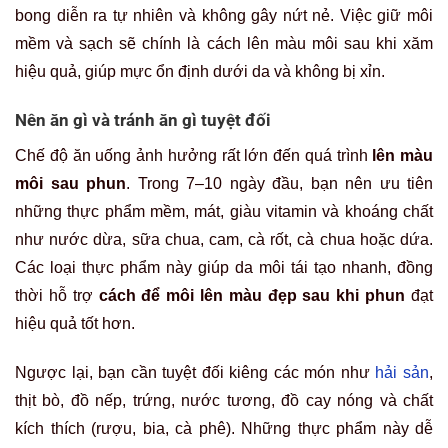
bong diễn ra tự nhiên và không gây nứt nẻ. Việc giữ môi
mềm và sạch sẽ chính là cách lên màu môi sau khi xăm
hiệu quả, giúp mực ổn định dưới da và không bị xỉn.
Nên ăn gì và tránh ăn gì tuyệt đối
Chế độ ăn uống ảnh hưởng rất lớn đến quá trình
lên màu
môi sau phun
. Trong 7–10 ngày đầu, bạn nên ưu tiên
những thực phẩm mềm, mát, giàu vitamin và khoáng chất
như nước dừa, sữa chua, cam, cà rốt, cà chua hoặc dứa.
Các loại thực phẩm này giúp da môi tái tạo nhanh, đồng
thời hỗ trợ
cách để môi lên màu đẹp sau khi phun
đạt
hiệu quả tốt hơn.
Ngược lại, bạn cần tuyệt đối kiêng các món như
hải sản
,
thịt bò, đồ nếp, trứng, nước tương, đồ cay nóng và chất
kích thích (rượu, bia, cà phê). Những thực phẩm này dễ