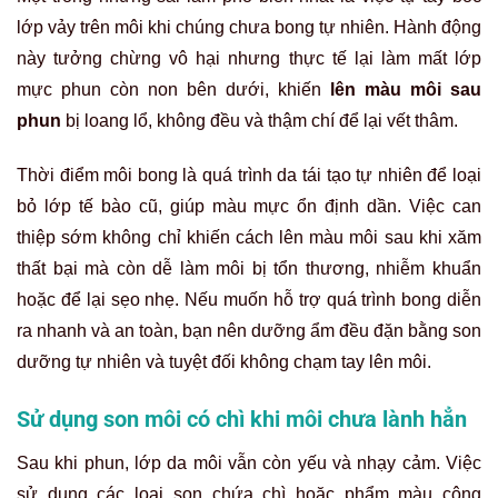
lớp vảy trên môi khi chúng chưa bong tự nhiên. Hành động
này tưởng chừng vô hại nhưng thực tế lại làm mất lớp
mực phun còn non bên dưới, khiến
lên màu môi sau
phun
bị loang lổ, không đều và thậm chí để lại vết thâm.
Thời điểm môi bong là quá trình da tái tạo tự nhiên để loại
bỏ lớp tế bào cũ, giúp màu mực ổn định dần. Việc can
thiệp sớm không chỉ khiến cách lên màu môi sau khi xăm
thất bại mà còn dễ làm môi bị tổn thương, nhiễm khuẩn
hoặc để lại sẹo nhẹ. Nếu muốn hỗ trợ quá trình bong diễn
ra nhanh và an toàn, bạn nên dưỡng ẩm đều đặn bằng son
dưỡng tự nhiên và tuyệt đối không chạm tay lên môi.
Sử dụng son môi có chì khi môi chưa lành hẳn
Sau khi phun, lớp da môi vẫn còn yếu và nhạy cảm. Việc
sử dụng các loại son chứa chì hoặc phẩm màu công