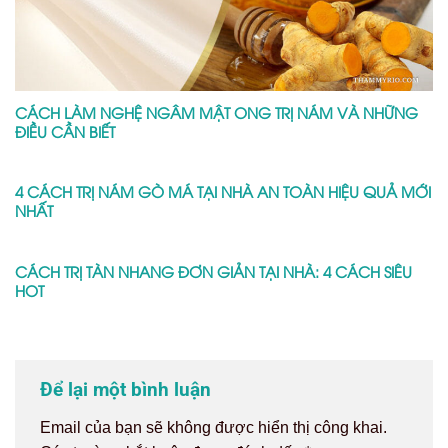
CÁCH LÀM NGHỆ NGÂM MẬT ONG TRỊ NÁM VÀ NHỮNG
ĐIỀU CẦN BIẾT
4 CÁCH TRỊ NÁM GÒ MÁ TẠI NHÀ AN TOÀN HIỆU QUẢ MỚI
NHẤT
CÁCH TRỊ TÀN NHANG ĐƠN GIẢN TẠI NHÀ: 4 CÁCH SIÊU
HOT
Để lại một bình luận
Email của bạn sẽ không được hiển thị công khai.