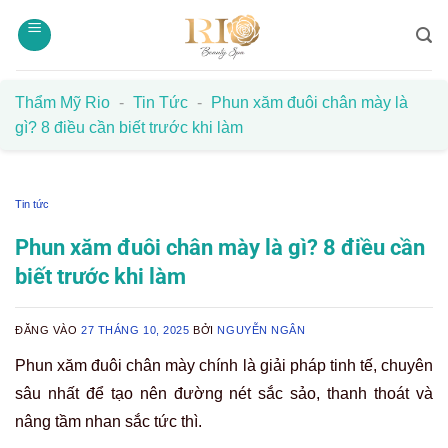
Bỏ
qua
nội
dung
Thẩm Mỹ Rio
-
Tin Tức
-
Phun xăm đuôi chân mày là
gì? 8 điều cần biết trước khi làm
Tin tức
Phun xăm đuôi chân mày là gì? 8 điều cần
biết trước khi làm
ĐĂNG VÀO
27 THÁNG 10, 2025
BỞI
NGUYỄN NGÂN
Phun xăm đuôi chân mày chính là giải pháp tinh tế, chuyên
sâu nhất để tạo nên đường nét sắc sảo, thanh thoát và
nâng tầm nhan sắc tức thì.