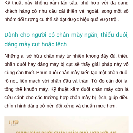
Kỹ thuật này không xâm lấn sâu, phù hợp với đa dạng
khách hàng có nhu cầu cải thiện vẻ ngoài, song một số
nhóm đối tượng cụ thể sẽ đạt được hiệu quả vượt trội.
Dành cho người có chân mày ngắn, thiếu đuôi,
dáng mày cụt hoặc lệch
Những ai sở hữu chân mày tự nhiên không đầy đủ, thiếu
phần đuôi hay dáng mày bị cụt sẽ thấy giải pháp này vô
cùng cần thiết. Phun đuôi chân mày kiến tạo một phần đuôi
rõ nét, liền mạch với phần đầu và thân. Từ đó cân đối lại
tổng thể khuôn mày. Kỹ thuật xăm đuôi chân mày còn là
cứu cánh cho các trường hợp chân mày bị lệch, giúp điều
chỉnh hình dáng trở nên đối xứng và chuẩn mực hơn.