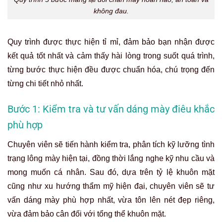
không đau.
Quy trình được thực hiện tỉ mỉ, đảm bảo bạn nhận được
kết quả tốt nhất và cảm thấy hài lòng trong suốt quá trình,
từng bước thực hiện đều được chuẩn hóa, chú trọng đến
từng chi tiết nhỏ nhất.
Bước 1: Kiểm tra và tư vấn dáng mày điêu khắc
phù hợp
Chuyên viên sẽ tiến hành kiểm tra, phân tích kỹ lưỡng tình
trạng lông mày hiện tại, đồng thời lắng nghe kỹ nhu cầu và
mong muốn cá nhân. Sau đó, dựa trên tỷ lệ khuôn mặt
cũng như xu hướng thẩm mỹ hiện đại, chuyên viên sẽ tư
vấn dáng mày phù hợp nhất, vừa tôn lên nét đẹp riêng,
vừa đảm bảo cân đối với tổng thể khuôn mặt.