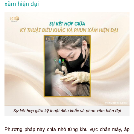
xăm hiện đại
Sự kết hợp giữa kỹ thuật điêu khắc và phun xăm hiện đại
Phương pháp này chia nhỏ từng khu vực chân mày, áp