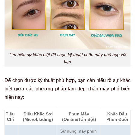
Tìm hiểu sự khác biệt để chọn kỹ thuật chân mày phù hợp với
bạn
Để chọn được kỹ thuật phù hợp, bạn cần hiểu rõ sự khác
biệt giữa các phương pháp làm đẹp chân mày phổ biến
hiện nay:
Tiêu
Điêu Khắc Sợi
Phun Mày
Khắc Đầu
Chí
(Microblading)
(Ombre/Tán Bột)
Phun Đuôi
Sử dụng máy phun