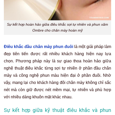
Sự kết hợp hoàn hảo giữa điêu khắc sợi tự nhiên và phun xăm
Ombre cho chân mày hoàn mỹ
Điêu khắc đầu chân mày phun đuôi
là
một giải pháp làm
đẹp tiên tiến được rất nhiều khách hàng hiện nay lựa
chọn. Phương pháp này là sự giao thoa hoàn hảo giữa
nghệ thuật điêu khắc từng sợi tự nhiên ở phần đầu chân
mày và công nghệ phun màu hiện đại ở phần đuôi. Nhờ
vậy, mang lại cho khách hàng đôi chân mày không chỉ sắc
nét mà còn giữ được nét mềm mại, tự nhiên và phù hợp
với nhiều dáng khuôn mặt khác nhau.
Sự kết hợp giữa kỹ thuật điêu khắc và phun