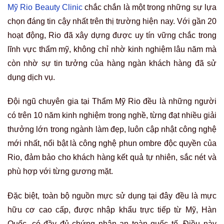
Mỹ Rio Beauty Clinic
chắc chắn là một trong những sự lựa
chọn đáng tin cậy nhất trên thị trường hiện nay. Với gần 20
hoạt động, Rio đã xây dựng được uy tín vững chắc trong
lĩnh vực thẩm mỹ, không chỉ nhờ kinh nghiệm lâu năm mà
còn nhờ sự tin tưởng của hàng ngàn khách hàng đã sử
dụng dịch vụ.
Đội ngũ chuyên gia tại Thẩm Mỹ Rio đều là những người
có trên 10 năm kinh nghiệm trong nghề, từng đạt nhiều giải
thưởng lớn trong ngành làm đẹp, luôn cập nhật công nghệ
mới nhất, nổi bật là công nghệ phun ombre độc quyền của
Rio, đảm bảo cho khách hàng kết quả tự nhiên, sắc nét và
phù hợp với từng gương mặt.
Đặc biệt, toàn bộ nguồn mực sử dụng tại đây đều là mực
hữu cơ cao cấp, được nhập khẩu trực tiếp từ Mỹ, Hàn
Quốc, có đầy đủ chứng nhận an toàn quốc tế. Điều này