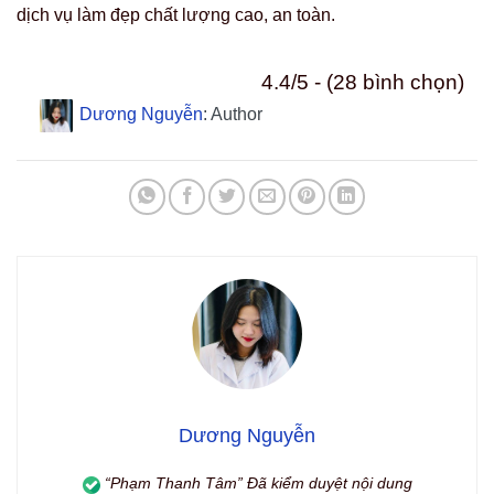
dịch vụ làm đẹp chất lượng cao, an toàn.
4.4/5 - (28 bình chọn)
Dương Nguyễn
: Author
Dương Nguyễn
“Phạm Thanh Tâm” Đã kiểm duyệt nội dung