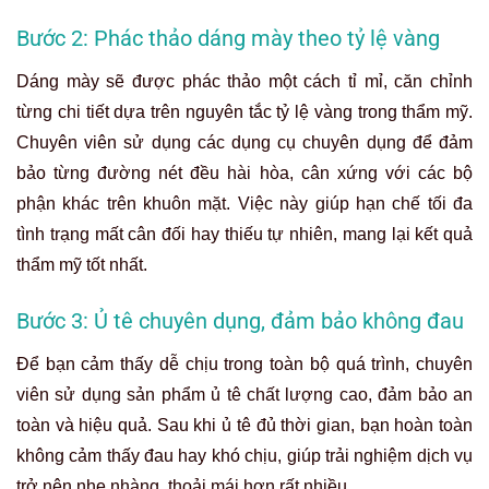
Bước 2: Phác thảo dáng mày theo tỷ lệ vàng
Dáng mày sẽ được phác thảo một cách tỉ mỉ, căn chỉnh
từng chi tiết dựa trên nguyên tắc tỷ lệ vàng trong thẩm mỹ.
Chuyên viên sử dụng các dụng cụ chuyên dụng để đảm
bảo từng đường nét đều hài hòa, cân xứng với các bộ
phận khác trên khuôn mặt. Việc này giúp hạn chế tối đa
tình trạng mất cân đối hay thiếu tự nhiên, mang lại kết quả
thẩm mỹ tốt nhất.
Bước 3: Ủ tê chuyên dụng, đảm bảo không đau
Để bạn cảm thấy dễ chịu trong toàn bộ quá trình, chuyên
viên sử dụng sản phẩm ủ tê chất lượng cao, đảm bảo an
toàn và hiệu quả. Sau khi ủ tê đủ thời gian, bạn hoàn toàn
không cảm thấy đau hay khó chịu, giúp trải nghiệm dịch vụ
trở nên nhẹ nhàng, thoải mái hơn rất nhiều.