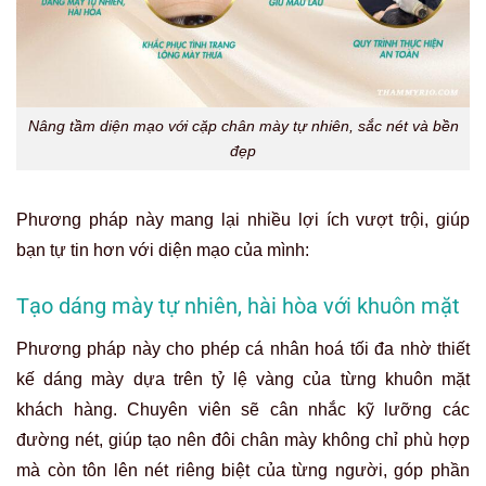
Nâng tầm diện mạo với cặp chân mày tự nhiên, sắc nét và bền
đẹp
Phương pháp này mang lại nhiều lợi ích vượt trội, giúp
bạn tự tin hơn với diện mạo của mình:
Tạo dáng mày tự nhiên, hài hòa với khuôn mặt
Phương pháp này cho phép cá nhân hoá tối đa nhờ thiết
kế dáng mày dựa trên tỷ lệ vàng của từng khuôn mặt
khách hàng. Chuyên viên sẽ cân nhắc kỹ lưỡng các
đường nét, giúp tạo nên đôi chân mày không chỉ phù hợp
mà còn tôn lên nét riêng biệt của từng người, góp phần