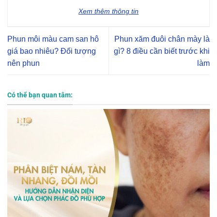
Xem thêm thông tin
Phun môi màu cam san hô
Phun xăm đuôi chân mày là
giá bao nhiêu? Đối tượng
gì? 8 điều cần biết trước khi
nên phun
làm
Có thể bạn quan tâm: