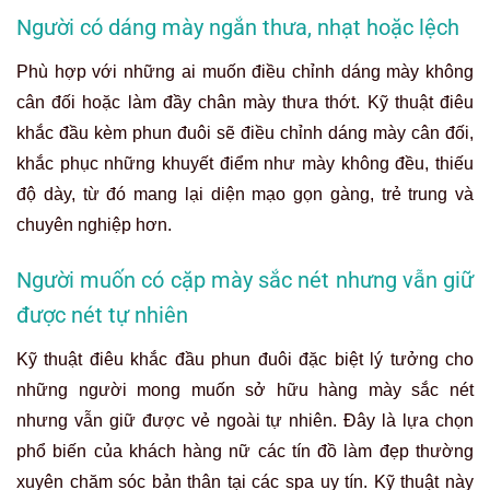
Người có dáng mày ngắn thưa, nhạt hoặc lệch
Phù hợp với những ai muốn điều chỉnh dáng mày không
cân đối hoặc làm đầy chân mày thưa thớt.
Kỹ thuật điêu
khắc đầu kèm phun đuôi sẽ điều chỉnh dáng mày cân đối,
khắc phục những khuyết điểm như mày không đều, thiếu
độ dày, từ đó mang lại diện mạo gọn gàng, trẻ trung và
chuyên nghiệp hơn.
Người muốn có cặp mày sắc nét nhưng vẫn giữ
được nét tự nhiên
Kỹ thuật điêu khắc đầu phun đuôi đặc biệt lý tưởng cho
những người mong muốn sở hữu hàng mày sắc nét
nhưng vẫn giữ được vẻ ngoài tự nhiên. Đây là lựa chọn
phổ biến của khách hàng nữ các tín đồ làm đẹp thường
xuyên chăm sóc bản thân tại các spa uy tín. Kỹ thuật này