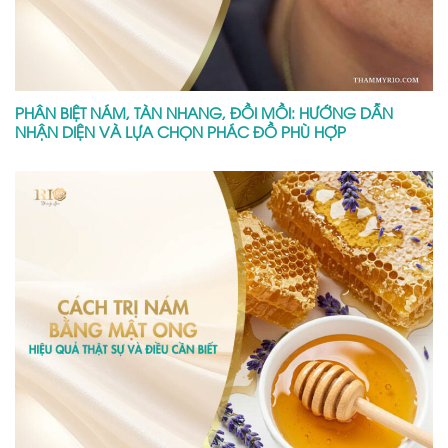
PHÂN BIỆT NÁM, TÀN NHANG, ĐỒI MỒI: HƯỚNG DẪN
NHẬN DIỆN VÀ LỰA CHỌN PHÁC ĐỒ PHÙ HỢP