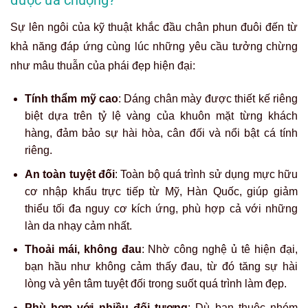
được ưa chuộng?
Sự lên ngôi của kỹ thuật khắc đầu chân phun đuôi đến từ
khả năng đáp ứng cùng lúc những yêu cầu tưởng chừng
như mâu thuẫn của phái đẹp hiện đại:
Tính thẩm mỹ cao
:
Dáng chân mày được thiết kế riêng
biệt dựa trên tỷ lệ vàng của khuôn mặt từng khách
hàng, đảm bảo sự hài hòa, cân đối và nổi bật cá tính
riêng.
An toàn tuyệt đối
:
Toàn bộ quá trình sử dụng mực hữu
cơ nhập khẩu trực tiếp từ Mỹ, Hàn Quốc, giúp giảm
thiểu tối đa nguy cơ kích ứng, phù hợp cả với những
làn da nhạy cảm nhất.
Thoải mái, không đau
:
Nhờ công nghệ ủ tê hiện đại,
bạn hầu như không cảm thấy đau, từ đó tăng sự hài
lòng và yên tâm tuyệt đối trong suốt quá trình làm đẹp.
Phù hợp với nhiều đối tượng
:
Dù bạn thuộc nhóm