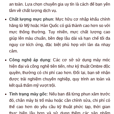
an toàn. Lựa chọn chuyên gia uy tín là cách để bạn yên
tâm về chất lượng dịch vụ.
Chất lượng mực phun
: Mực hữu cơ nhập khẩu chính
hãng từ Mỹ hoặc Hàn Quốc có giá thành cao hơn so với
mực thông thường. Tuy nhiên, mực chất lượng cao
giúp lên màu chuẩn, bền đẹp lâu dài và hạn chế tối đa
nguy cơ kích ứng, đặc biệt phù hợp với làn da nhạy
cảm.
Công nghệ áp dụng
: Các cơ sở sử dụng máy móc
hiện đại và công nghệ tiên tiến, như kỹ thuật Ombre độc
quyền, thường có chi phí cao hơn. Đổi lại, bạn sẽ nhận
được trải nghiệm chuyên nghiệp, quy trình an toàn và
kết quả thẩm mỹ vượt trội.
Tình trạng mày gốc
: Nếu bạn đã từng phun xăm trước
đó, chân mày bị trổ màu hoặc cần chỉnh sửa, chi phí có
thể cao hơn do yêu cầu kỹ thuật phức tạp, thời gian
thực hiện lâu hơn và sử dụng thêm các sản phẩm