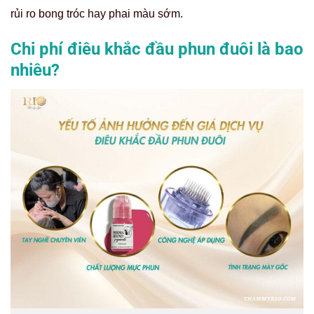
rủi ro bong tróc hay phai màu sớm.
Chi phí điêu khắc đầu phun đuôi là bao
nhiêu?