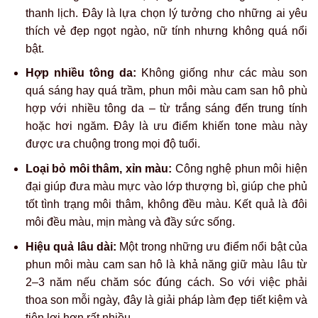
thanh lịch. Đây là lựa chọn lý tưởng cho những ai yêu
thích vẻ đẹp ngọt ngào, nữ tính nhưng không quá nổi
bật.
Hợp nhiều tông da:
Không giống như các màu son
quá sáng hay quá trầm, phun môi màu cam san hô phù
hợp với nhiều tông da – từ trắng sáng đến trung tính
hoặc hơi ngăm. Đây là ưu điểm khiến tone màu này
được ưa chuộng trong mọi độ tuổi.
Loại bỏ môi thâm, xỉn màu:
Công nghệ phun môi hiện
đại giúp đưa màu mực vào lớp thượng bì, giúp che phủ
tốt tình trạng môi thâm, không đều màu. Kết quả là đôi
môi đều màu, mịn màng và đầy sức sống.
Hiệu quả lâu dài:
Một trong những ưu điểm nổi bật của
phun môi màu cam san hô là khả năng giữ màu lâu từ
2–3 năm nếu chăm sóc đúng cách. So với việc phải
thoa son mỗi ngày, đây là giải pháp làm đẹp tiết kiệm và
tiện lợi hơn rất nhiều.