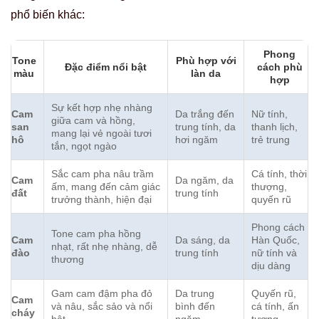
phổ biến khác:
Phong
Tone
Phù hợp với
Đặc điểm nổi bật
cách phù
màu
làn da
hợp
Sự kết hợp nhẹ nhàng
Cam
Da trắng đến
Nữ tính,
giữa cam và hồng,
san
trung tính, da
thanh lịch,
mang lại vẻ ngoài tươi
hô
hơi ngăm
trẻ trung
tắn, ngọt ngào
Sắc cam pha nâu trầm
Cá tính, thời
Cam
Da ngăm, da
ấm, mang đến cảm giác
thượng,
đất
trung tính
trưởng thành, hiện đại
quyến rũ
Phong cách
Tone cam pha hồng
Cam
Da sáng, da
Hàn Quốc,
nhạt, rất nhẹ nhàng, dễ
đào
trung tính
nữ tính và
thương
dịu dàng
Gam cam đậm pha đỏ
Da trung
Quyến rũ,
Cam
và nâu, sắc sảo và nổi
bình đến
cá tính, ấn
cháy
bật
ngăm
tượng