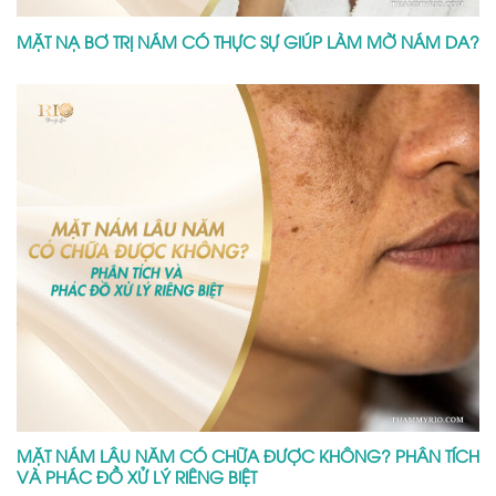
MẶT NẠ BƠ TRỊ NÁM CÓ THỰC SỰ GIÚP LÀM MỜ NÁM DA?
MẶT NÁM LÂU NĂM CÓ CHỮA ĐƯỢC KHÔNG? PHÂN TÍCH
VÀ PHÁC ĐỒ XỬ LÝ RIÊNG BIỆT