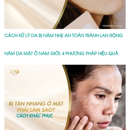
CÁCH XỬ LÝ DA BỊ NÁM NHẸ AN TOÀN TRÁNH LAN RỘNG
NÁM DA MẶT Ở NAM GIỚI: 4 PHƯƠNG PHÁP HIỆU QUẢ