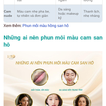
Da sáng
Cam
Màu cam nhẹ pha be,
Thanh lịch,
hoặc makeup
nude
tự nhiên và đơn giản
nhẹ nhàng
kỹ
Xem thêm:
Phun môi màu hồng san hô
Những ai nên phun môi màu cam san
hô