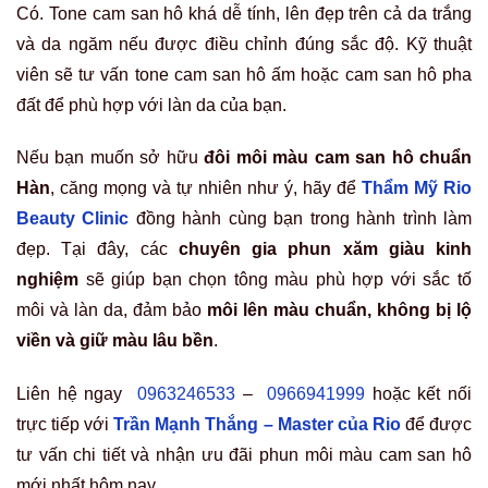
Có. Tone cam san hô khá dễ tính, lên đẹp trên cả da trắng
và da ngăm nếu được điều chỉnh đúng sắc độ. Kỹ thuật
viên sẽ tư vấn tone cam san hô ấm hoặc cam san hô pha
đất để phù hợp với làn da của bạn.
Nếu bạn muốn sở hữu
đôi môi màu cam san hô chuẩn
Hàn
, căng mọng và tự nhiên như ý, hãy để
Thẩm Mỹ Rio
Beauty Clinic
đồng hành cùng bạn trong hành trình làm
đẹp. Tại đây, các
chuyên gia phun xăm giàu kinh
nghiệm
sẽ giúp bạn chọn tông màu phù hợp với sắc tố
môi và làn da, đảm bảo
môi lên màu chuẩn, không bị lộ
viền và giữ màu lâu bền
.
Liên hệ ngay
0963246533
–
0966941999
hoặc kết nối
trực tiếp với
Trần Mạnh Thắng – Master của Rio
để được
tư vấn chi tiết và nhận ưu đãi phun môi màu cam san hô
mới nhất hôm nay.