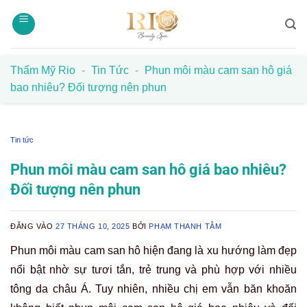
Bỏ
qua
nội
dung
Thẩm Mỹ Rio
-
Tin Tức
-
Phun môi màu cam san hô giá
bao nhiêu? Đối tượng nên phun
Tin tức
Phun môi màu cam san hô giá bao nhiêu?
Đối tượng nên phun
ĐĂNG VÀO
27 THÁNG 10, 2025
BỞI
PHẠM THANH TÂM
Phun môi màu cam san hô hiện đang là xu hướng làm đẹp
nổi bật nhờ sự tươi tắn, trẻ trung và phù hợp với nhiều
tông da châu Á. Tuy nhiên, nhiều chị em vẫn băn khoăn