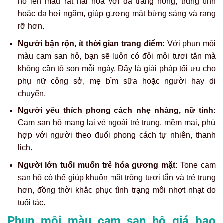
hô lên màu rất hài hòa với da trắng hồng, trung tính
hoặc da hơi ngăm, giúp gương mặt bừng sáng và rạng
rỡ hơn.
Người bận rộn, ít thời gian trang điểm:
Với phun môi
màu cam san hô, bạn sẽ luôn có đôi môi tươi tắn mà
không cần tô son mỗi ngày. Đây là giải pháp tối ưu cho
phụ nữ công sở, mẹ bỉm sữa hoặc người hay di
chuyển.
Người yêu thích phong cách nhẹ nhàng, nữ tính:
Cam san hô mang lại vẻ ngoài trẻ trung, mềm mại, phù
hợp với người theo đuổi phong cách tự nhiên, thanh
lịch.
Người lớn tuổi muốn trẻ hóa gương mặt:
Tone cam
san hô có thể giúp khuôn mặt trông tươi tắn và trẻ trung
hơn, đồng thời khắc phục tình trạng môi nhợt nhạt do
tuổi tác.
Phun môi màu cam san hô giá bao