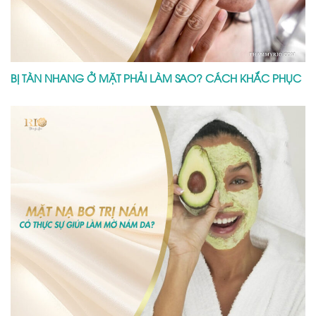
BỊ TÀN NHANG Ở MẶT PHẢI LÀM SAO? CÁCH KHẮC PHỤC