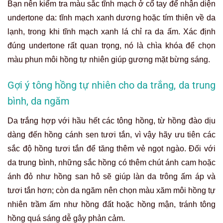
Bạn nên kiểm tra màu sắc tĩnh mạch ở cổ tay để nhận diện
undertone da: tĩnh mạch xanh dương hoặc tím thiên về da
lạnh, trong khi tĩnh mạch xanh lá chỉ ra da ấm. Xác định
đúng undertone rất quan trọng, nó là chìa khóa để chọn
màu phun môi hồng tự nhiên giúp gương mặt bừng sáng.
Gợi ý tông hồng tự nhiên cho da trắng, da trung
bình, da ngăm
Da trắng hợp với hầu hết các tông hồng, từ hồng đào dịu
dàng đến hồng cánh sen tươi tắn, vì vậy hãy ưu tiên các
sắc độ hồng tươi tắn để tăng thêm vẻ ngọt ngào. Đối với
da trung bình, những sắc hồng có thêm chút ánh cam hoặc
ánh đỏ như hồng san hô sẽ giúp làn da trông ấm áp và
tươi tắn hơn; còn da ngăm nên chọn màu xăm môi hồng tự
nhiên trầm ấm như hồng đất hoặc hồng mận, tránh tông
hồng quá sáng dễ gây phản cảm.