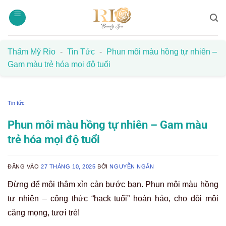
Bỏ
qua
nội
dung
Thẩm Mỹ Rio
-
Tin Tức
-
Phun môi màu hồng tự nhiên –
Gam màu trẻ hóa mọi độ tuổi
Tin tức
Phun môi màu hồng tự nhiên – Gam màu
trẻ hóa mọi độ tuổi
ĐĂNG VÀO
27 THÁNG 10, 2025
BỞI
NGUYỄN NGÂN
Đừng để môi thâm xỉn cản bước bạn. Phun môi màu hồng
tự nhiên – công thức “hack tuổi” hoàn hảo, cho đôi môi
căng mọng, tươi trẻ!