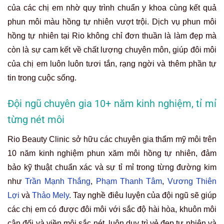
của các chị em nhờ quy trình chuẩn y khoa cùng kết quả
phun môi màu hồng tự nhiên vượt trội. Dịch vụ phun môi
hồng tự nhiên tại Rio không chỉ đơn thuần là làm đẹp mà
còn là sự cam kết về chất lượng chuyên môn, giúp đôi môi
của chị em luôn luôn tươi tắn, rạng ngời và thêm phần tự
tin trong cuộc sống.
Đội ngũ chuyên gia 10+ năm kinh nghiệm, tỉ mỉ
từng nét môi
Rio Beauty Clinic sở hữu các chuyên gia thẩm mỹ môi trên
10 năm kinh nghiệm phun xăm môi hồng tự nhiên, đảm
bảo kỹ thuật chuẩn xác và sự tỉ mỉ trong từng đường kim
như
Trần Mạnh Thắng
,
Phạm Thanh Tâm
,
Vương Thiên
Lợi
và
Thảo Mely
. Tay nghề điêu luyện của đội ngũ sẽ giúp
các chị em có được đôi môi với sắc độ hài hòa, khuôn môi
cân đối và viền môi sắc nét, luôn duy trì vẻ đẹp tự nhiên và