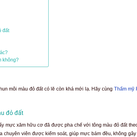
 đất
hác?
m không?
hun môi màu đỏ đất có lẽ còn khá mới lạ. Hãy cùng
Thẩm mỹ 
àu đỏ đất
ấy mực xăm hữu cơ đã được pha chế với tông màu đỏ đất theo 
của chuyên viên được kiểm soát, giúp mực bám đều, không gây