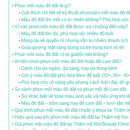
Phun môi màu đỏ đất là gì?
Giải thích chi tiết về kỹ thuật phun/xăm môi màu đỏ đ
Màu đỏ đất lên môi có tự nhiên không? Phù hợp với
Vì sao phun môi màu đỏ đất được ưa chuộng đến vậy?
Màu đỏ đất tôn da, phù hợp với nhiều độ tuổi
Mang lại vẻ quyến rũ nhưng vẫn tự nhiên, thanh lịch
Giúp gương mặt sáng bừng và trẻ trung hơn rõ rệt
Phun môi màu đỏ đất có bị già/lỗi mốt không?
Ai nên chọn phun môi màu đỏ đất hoặc đỏ cam đất?
Dành cho da ngăm, da sáng, hay da trung bình
Gợi ý màu đỏ đất phù hợp theo độ tuổi (20+, 30+, 40
Phù hợp cho cô nàng yêu phong cách hiện đại, tối g
So sánh phun môi màu đỏ đất và phun môi đỏ cam đất
Sự khác biệt về tone màu, ánh sắc và hiệu ứng khi l
Màu đỏ đất – trầm sang hay đỏ cam đất – tươi tắn, tr
Quy trình phun môi màu đỏ đất chuẩn y khoa tại Thẩm m
Hiệu quả sau khi phun môi màu đỏ đất tại Thẩm mỹ Rio 
Giá phun môi màu đỏ đất tại Thẩm mỹ Rio Beauty Clinic