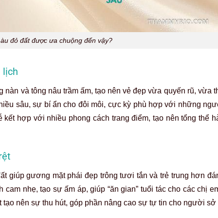
màu đỏ đất được ưa chuộng đến vậy?
 lịch
g nàn và tông nâu trầm ấm, tạo nên vẻ đẹp vừa quyến rũ, vừa th
 chiều sâu, sự bí ẩn cho đôi môi, cực kỳ phù hợp với những ngư
ễ kết hợp với nhiều phong cách trang điểm, tạo nên tổng thể h
rệt
 giúp gương mặt phái đẹp trông tươi tắn và trẻ trung hơn đá
 cam nhẹ, tạo sự ấm áp, giúp “ăn gian” tuổi tác cho các chị 
t tạo nên sự thu hút, góp phần nâng cao sự tự tin cho người sở