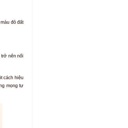
 màu đỏ đất
trở nên nổi
ột cách hiệu
ăng mọng tự