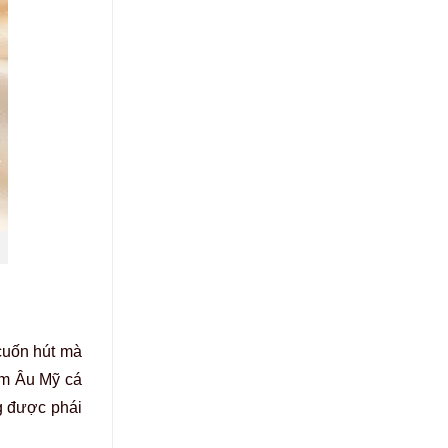
cuốn hút mà
ểm Âu Mỹ cá
g được phái