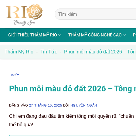
Bỏ
qua
nội
dung
GIỚI THIỆU THẨM MỸ RIO
THẨM MỸ CÔNG NGHỆ CAO
P
Thẩm Mỹ Rio
-
Tin Tức
-
Phun môi màu đỏ đất 2026 – Tông
Tin tức
Phun môi màu đỏ đất 2026 – Tông m
ĐĂNG VÀO
27 THÁNG 10, 2025
BỞI
NGUYỄN NGÂN
Chị em đang đau đầu tìm kiếm tông môi quyến rũ, “chuẩn 
thể bỏ qua!