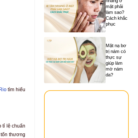
nhang ở
mặt phải
làm sao?
Cách khắc
phục
Mặt nạ bơ
trị nám có
thực sự
giúp làm
mờ nám
da?
Rio
tìm hiểu
tỉ lệ chuẩn
 tổn thương