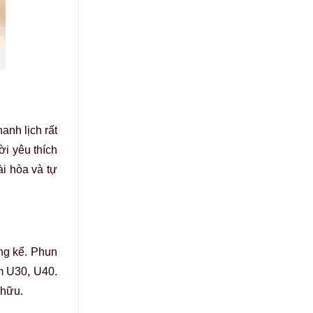
anh lịch rất
ời yêu thích
ài hòa và tự
ng kể. Phun
em U30, U40.
 hữu.