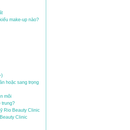
ất
 kiểu make-up nào?
+)
iản hoặc sang trọng
ên môi
ẻ trung?
ỹ Rio Beauty Clinic
Beauty Clinic