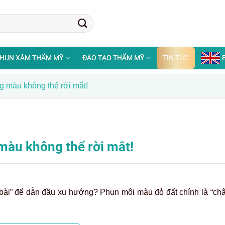
HUN XĂM THẨM MỸ
ĐÀO TẠO THẨM MỸ
TIN TỨC
 màu không thể rời mắt!
àu không thể rời mắt!
bài” để dẫn đầu xu hướng? Phun môi màu đỏ đất chính là “châ