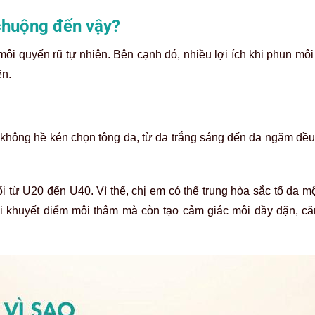
chuộng đến vậy?
i quyến rũ tự nhiên. Bên cạnh đó, nhiều lợi ích khi phun môi
ện.
hông hề kén chọn tông da, từ da trắng sáng đến da ngăm đều 
ổi từ U20 đến U40. Vì thế, chị em có thể trung hòa sắc tố da m
i khuyết điểm môi thâm mà còn tạo cảm giác môi đầy đặn, c