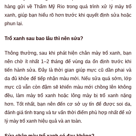
hàng gửi về Thẩm Mỹ Rio trong quá trình xử lý mày trổ
xanh, giúp bạn hiểu rõ hơn trước khi quyết định sửa hoặc
phun lại.
Trổ xanh sau bao lâu thì nên sửa?
Thông thường, sau khi phát hiện chân mày trổ xanh, bạn
nên chờ ít nhất 1–2 tháng để vùng da ổn định trước khi
tiến hành sửa. Đây là thời gian giúp mực cũ dần phai và
da đủ khỏe để tiếp nhận màu mới. Nếu sửa quá sớm, lớp
mực cũ vẫn còn đậm sẽ khiến màu mới chồng lên không
đều, làm mày trổ xanh hoặc lông mày bị trổ xanh nặng
hơn. Tốt nhất, bạn nên đến cơ sở uy tín để được soi da,
đánh giá tình trạng và tư vấn thời điểm phù hợp nhất để xử
lý mày trổ xanh hiệu quả và an toàn.
Sửa chân mày trổ xanh có đau không?