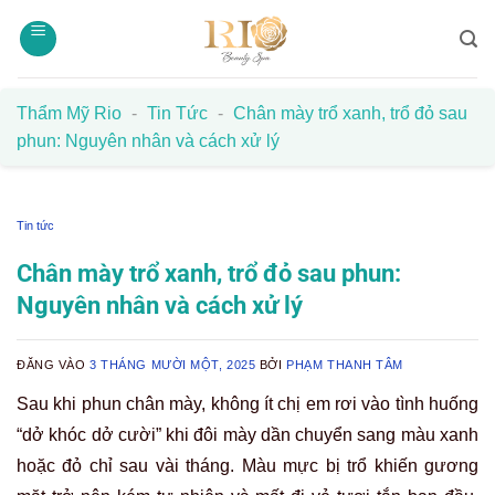
Bỏ
qua
nội
dung
Thẩm Mỹ Rio
-
Tin Tức
-
Chân mày trổ xanh, trổ đỏ sau
phun: Nguyên nhân và cách xử lý
Tin tức
Chân mày trổ xanh, trổ đỏ sau phun:
Nguyên nhân và cách xử lý
ĐĂNG VÀO
3 THÁNG MƯỜI MỘT, 2025
BỞI
PHẠM THANH TÂM
Sau khi phun chân mày, không ít chị em rơi vào tình huống
“dở khóc dở cười” khi đôi mày dần chuyển sang màu xanh
hoặc đỏ chỉ sau vài tháng. Màu mực bị trổ khiến gương