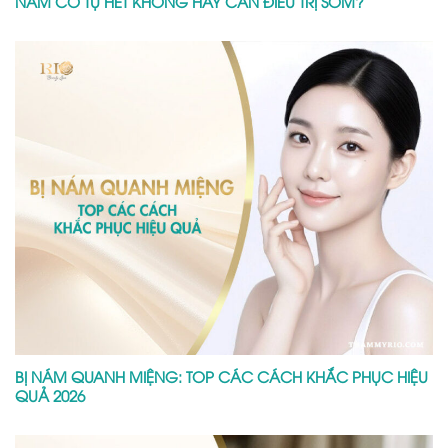
NÁM CÓ TỰ HẾT KHÔNG HAY CẦN ĐIỀU TRỊ SỚM?
BỊ NÁM QUANH MIỆNG: TOP CÁC CÁCH KHẮC PHỤC HIỆU
QUẢ 2026