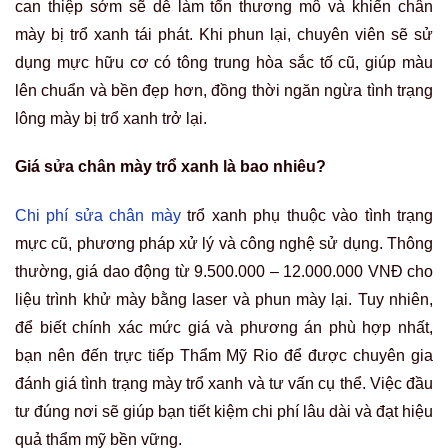
can thiệp sớm sẽ dễ làm tổn thương mô và khiến chân
mày bị trổ xanh tái phát. Khi phun lại, chuyên viên sẽ sử
dụng mực hữu cơ có tông trung hòa sắc tố cũ, giúp màu
lên chuẩn và bền đẹp hơn, đồng thời ngăn ngừa tình trạng
lông mày bị trổ xanh trở lại.
Giá sửa chân mày trổ xanh là bao nhiêu?
Chi phí sửa chân mày
trổ xanh phụ thuộc vào tình trạng
mực cũ, phương pháp xử lý và công nghệ sử dụng. Thông
thường, giá dao động từ 9.500.000 – 12.000.000 VNĐ cho
liệu trình khử mày bằng laser và phun mày lại. Tuy nhiên,
để biết chính xác mức giá và phương án phù hợp nhất,
bạn nên đến trực tiếp Thẩm Mỹ Rio để được chuyên gia
đánh giá tình trạng mày trổ xanh và tư vấn cụ thể. Việc đầu
tư đúng nơi sẽ giúp bạn tiết kiệm chi phí lâu dài và đạt hiệu
quả thẩm mỹ bền vững.