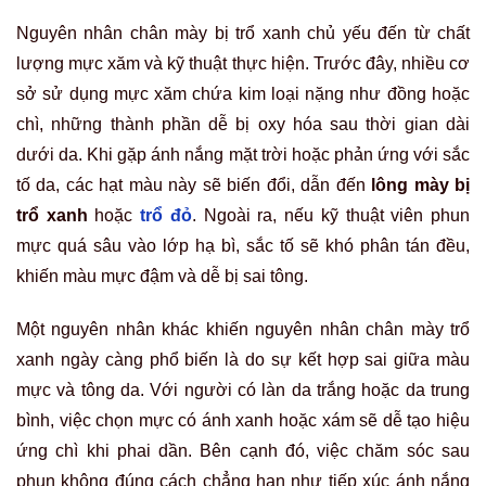
Nguyên nhân chân mày bị trổ xanh chủ yếu đến từ chất
lượng mực xăm và kỹ thuật thực hiện. Trước đây, nhiều cơ
sở sử dụng mực xăm chứa kim loại nặng như đồng hoặc
chì, những thành phần dễ bị oxy hóa sau thời gian dài
dưới da. Khi gặp ánh nắng mặt trời hoặc phản ứng với sắc
tố da, các hạt màu này sẽ biến đổi, dẫn đến
lông mày bị
trổ xanh
hoặc
trổ đỏ
. Ngoài ra, nếu kỹ thuật viên phun
mực quá sâu vào lớp hạ bì, sắc tố sẽ khó phân tán đều,
khiến màu mực đậm và dễ bị sai tông.
Một nguyên nhân khác khiến nguyên nhân chân mày trổ
xanh ngày càng phổ biến là do sự kết hợp sai giữa màu
mực và tông da. Với người có làn da trắng hoặc da trung
bình, việc chọn mực có ánh xanh hoặc xám sẽ dễ tạo hiệu
ứng chì khi phai dần. Bên cạnh đó, việc chăm sóc sau
phun không đúng cách chẳng hạn như tiếp xúc ánh nắng