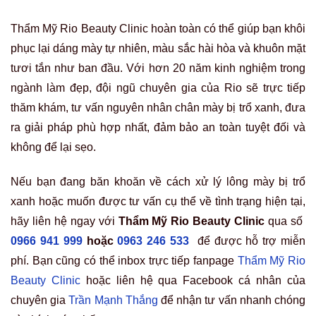
Thẩm Mỹ Rio Beauty Clinic hoàn toàn có thể giúp bạn khôi
phục lại dáng mày tự nhiên, màu sắc hài hòa và khuôn mặt
tươi tắn như ban đầu. Với hơn 20 năm kinh nghiệm trong
ngành làm đẹp, đội ngũ chuyên gia của Rio sẽ trực tiếp
thăm khám, tư vấn nguyên nhân chân mày bị trổ xanh, đưa
ra giải pháp phù hợp nhất, đảm bảo an toàn tuyệt đối và
không để lại sẹo.
Nếu bạn đang băn khoăn về cách xử lý lông mày bị trổ
xanh hoặc muốn được tư vấn cụ thể về tình trạng hiện tại,
hãy liên hệ ngay với
Thẩm Mỹ Rio Beauty Clinic
qua số
0966 941 999
hoặc
0963 246 533
để được hỗ trợ miễn
phí. Bạn cũng có thể inbox trực tiếp fanpage
Thẩm Mỹ Rio
Beauty Clinic
hoặc liên hệ qua Facebook cá nhân của
chuyên gia
Trần Mạnh Thắng
để nhận tư vấn nhanh chóng