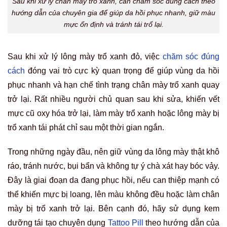
Sau khi xử lý chân mày trổ xanh, cần chăm sóc đúng cách theo
hướng dẫn của chuyên gia để giúp da hồi phục nhanh, giữ màu
mực ổn định và tránh tái trổ lại.
Sau khi xử lý lông mày trổ xanh đỏ, việc
chăm sóc đúng
cách
đóng vai trò cực kỳ quan trọng để giúp vùng da hồi
phục nhanh và hạn chế tình trạng chân mày trổ xanh quay
trở lại. Rất nhiều người chủ quan sau khi sửa, khiến vết
mực cũ oxy hóa trở lại, làm mày trổ xanh hoặc lông mày bị
trổ xanh tái phát chỉ sau một thời gian ngắn.
Trong những ngày đầu, nên giữ vùng da lông mày thật khô
ráo, tránh nước, bụi bẩn và không tự ý chà xát hay bóc vảy.
Đây là giai đoạn da đang phục hồi, nếu can thiệp mạnh có
thể khiến mực bị loang, lên màu không đều hoặc làm chân
mày bị trổ xanh trở lại. Bên cạnh đó, hãy sử dụng kem
dưỡng tái tạo chuyên dụng
Tattoo Pill
theo hướng dẫn của