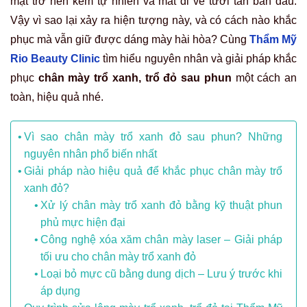
mặt trở nên kém tự nhiên và mất đi vẻ tươi tắn ban đầu.
Vậy vì sao lại xảy ra hiện tượng này, và có cách nào khắc
phục mà vẫn giữ được dáng mày hài hòa? Cùng
Thẩm Mỹ
Rio Beauty Clinic
tìm hiểu nguyên nhân và giải pháp khắc
phục
chân mày trổ xanh, trổ đỏ sau phun
một cách an
toàn, hiệu quả nhé.
Vì sao chân mày trổ xanh đỏ sau phun? Những
nguyên nhân phổ biến nhất
Giải pháp nào hiệu quả để khắc phục chân mày trổ
xanh đỏ?
Xử lý chân mày trổ xanh đỏ bằng kỹ thuật phun
phủ mực hiện đại
Công nghệ xóa xăm chân mày laser – Giải pháp
tối ưu cho chân mày trổ xanh đỏ
Loại bỏ mực cũ bằng dung dịch – Lưu ý trước khi
áp dụng