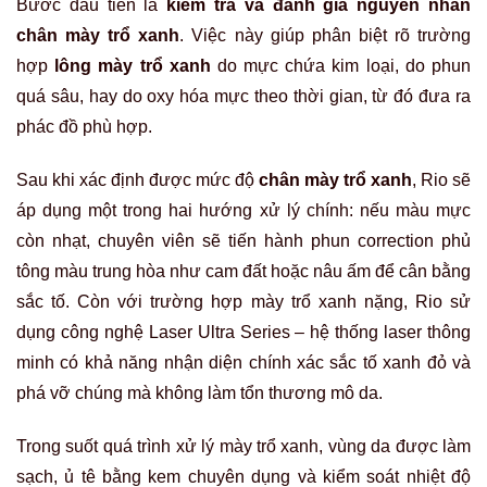
Bước đầu tiên là
kiểm tra và đánh giá nguyên nhân
chân mày trổ xanh
. Việc này giúp phân biệt rõ trường
hợp
lông mày trổ xanh
do mực chứa kim loại, do phun
quá sâu, hay do oxy hóa mực theo thời gian, từ đó đưa ra
phác đồ phù hợp.
Sau khi xác định được mức độ
chân mày trổ xanh
, Rio sẽ
áp dụng một trong hai hướng xử lý chính: nếu màu mực
còn nhạt, chuyên viên sẽ tiến hành phun correction phủ
tông màu trung hòa như cam đất hoặc nâu ấm để cân bằng
sắc tố. Còn với trường hợp mày trổ xanh nặng, Rio sử
dụng công nghệ Laser Ultra Series – hệ thống laser thông
minh có khả năng nhận diện chính xác sắc tố xanh đỏ và
phá vỡ chúng mà không làm tổn thương mô da.
Trong suốt quá trình xử lý mày trổ xanh, vùng da được làm
sạch, ủ tê bằng kem chuyên dụng và kiểm soát nhiệt độ