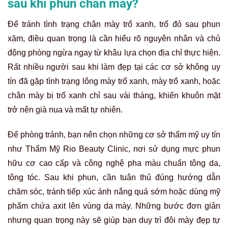
sau khi phun chân mày?
Để tránh tình trạng chân mày trổ xanh, trổ đỏ sau phun
xăm, điều quan trọng là cần hiểu rõ nguyên nhân và chủ
động phòng ngừa ngay từ khâu lựa chọn địa chỉ thực hiện.
Rất nhiều người sau khi làm đẹp tại các cơ sở không uy
tín đã gặp tình trạng lông mày trổ xanh, mày trổ xanh, hoặc
chân mày bị trổ xanh chỉ sau vài tháng, khiến khuôn mặt
trở nên già nua và mất tự nhiên.
Để phòng tránh, bạn nên chọn những cơ sở thẩm mỹ uy tín
như Thẩm Mỹ Rio Beauty Clinic, nơi sử dụng mực phun
hữu cơ cao cấp và công nghệ pha màu chuẩn tông da,
tông tóc. Sau khi phun, cần tuân thủ đúng hướng dẫn
chăm sóc, tránh tiếp xúc ánh nắng quá sớm hoặc dùng mỹ
phẩm chứa axit lên vùng da mày. Những bước đơn giản
nhưng quan trọng này sẽ giúp bạn duy trì đôi mày đẹp tự