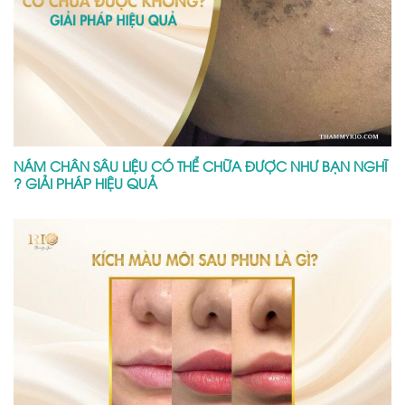
NÁM CHÂN SÂU LIỆU CÓ THỂ CHỮA ĐƯỢC NHƯ BẠN NGHĨ
? GIẢI PHÁP HIỆU QUẢ