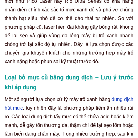
mới như Pico Laser hay Rio Ultra Series có khả năng
nhận diện chính xác sắc tố mực xanh đỏ và phá vỡ chúng
thành hạt siêu nhỏ để cơ thể đào thải tự nhiên. So với
phương pháp cũ, laser hiện đại không gây bỏng rát, không
để lại sẹo và giúp vùng da lông mày bị trổ xanh nhanh
chóng trở lại sắc độ tự nhiên. Đây là lựa chọn được các
chuyên gia khuyến khích cho những trường hợp mày trổ
xanh nặng hoặc phun sai kỹ thuật trước đó.
Loại bỏ mực cũ bằng dung dịch – Lưu ý trước
khi áp dụng
Một số người lựa chọn xử lý mày trổ xanh bằng
dung dịch
hút mực
, tuy nhiên đây là phương pháp tiềm ẩn nhiều rủi
ro. Các loại dung dịch tẩy mực có thể chứa acid hoặc kiềm
mạnh, dễ gây tổn thương da, thậm chí để lại sẹo lõm hoặc
làm biến dạng chân mày. Trong nhiều trường hợp, sau khi