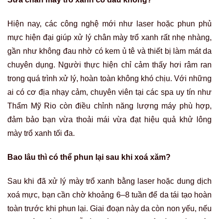
Hiện nay, các công nghệ mới như laser hoặc phun phủ
mực hiện đại giúp xử lý chân mày trổ xanh rất nhẹ nhàng,
gần như không đau nhờ có kem ủ tê và thiết bị làm mát da
chuyên dụng. Người thực hiện chỉ cảm thấy hơi râm ran
trong quá trình xử lý, hoàn toàn không khó chịu. Với những
ai có cơ địa nhạy cảm, chuyên viên tại các spa uy tín như
Thẩm Mỹ Rio còn điều chỉnh năng lượng máy phù hợp,
đảm bảo bạn vừa thoải mái vừa đạt hiệu quả khử lông
mày trổ xanh tối đa.
Bao lâu thì có thể phun lại sau khi xoá xăm?
Sau khi đã xử lý mày trổ xanh bằng laser hoặc dung dịch
xoá mực, bạn cần chờ khoảng 6–8 tuần để da tái tạo hoàn
toàn trước khi phun lại. Giai đoạn này da còn non yếu, nếu