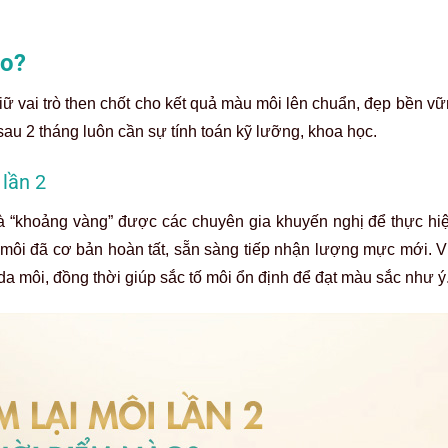
ào?
iữ vai trò then chốt cho kết quả màu môi lên chuẩn, đẹp bền vữ
sau 2 tháng luôn cần sự tính toán kỹ lưỡng, khoa học.
 lần 2
là “khoảng vàng” được các chuyên gia khuyến nghị để thực hi
n môi đã cơ bản hoàn tất, sẵn sàng tiếp nhận lượng mực mới. V
da môi, đồng thời giúp sắc tố môi ổn định để đạt màu sắc như ý