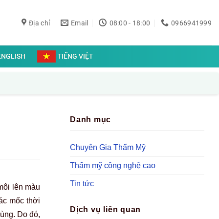
Địa chỉ
Email
08:00 - 18:00
0966941999
ENGLISH
TIẾNG VIỆT
Danh mục
Chuyên Gia Thẩm Mỹ
Thẩm mỹ công nghệ cao
Tin tức
 môi lên màu
ác mốc thời
Dịch vụ liên quan
ùng. Do đó,