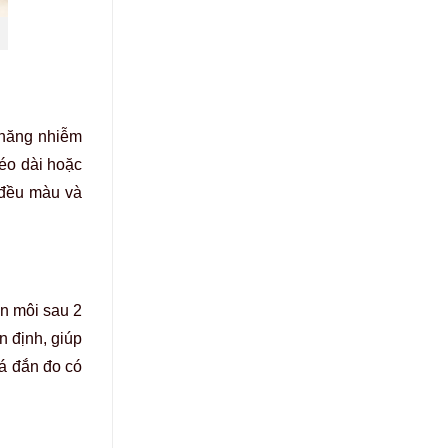
 năng nhiễm
kéo dài hoặc
 đều màu và
un môi sau 2
n định, giúp
á đắn đo có