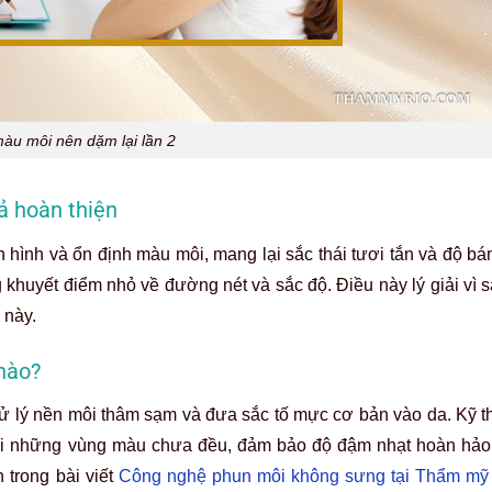
àu môi nên dặm lại lần 2
ả hoàn thiện
nh hình và ổn định màu môi, mang lại sắc thái tươi tắn và độ 
g khuyết điểm nhỏ về đường nét và sắc độ. Điều này lý giải vì
 này.
 nào?
xử lý nền môi thâm sạm và đưa sắc tố mực cơ bản vào da. Kỹ th
c tại những vùng màu chưa đều, đảm bảo độ đậm nhạt hoàn hảo
trong bài viết
Công nghệ phun môi không sưng tại Thẩm mỹ