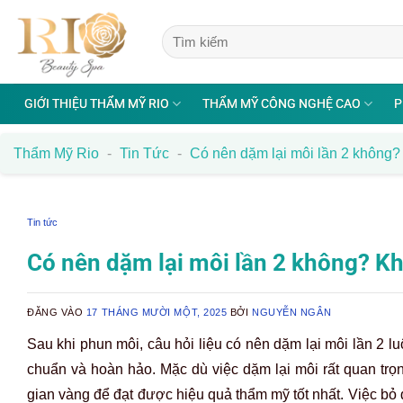
Bỏ
qua
nội
dung
GIỚI THIỆU THẨM MỸ RIO
THẨM MỸ CÔNG NGHỆ CAO
P
Thẩm Mỹ Rio
-
Tin Tức
-
Có nên dặm lại môi lần 2 không?
Tin tức
Có nên dặm lại môi lần 2 không? Kh
ĐĂNG VÀO
17 THÁNG MƯỜI MỘT, 2025
BỞI
NGUYỄN NGÂN
Sau khi phun môi, câu hỏi liệu có nên dặm lại môi lần 2 l
chuẩn và hoàn hảo. Mặc dù việc dặm lại môi rất quan tr
gian vàng để đạt được hiệu quả thẩm mỹ tốt nhất. Việc b