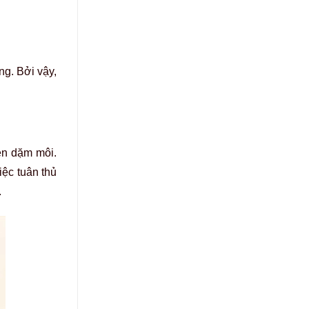
ng. Bởi vậy,
ện dặm môi.
iệc tuân thủ
.