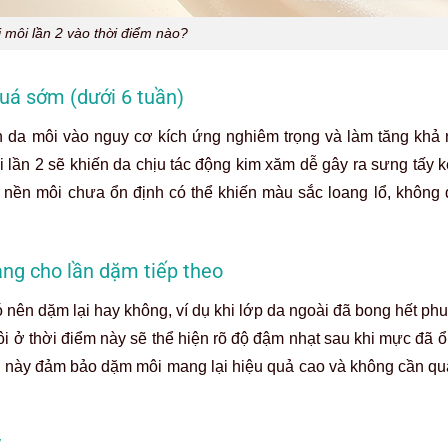
 môi lần 2 vào thời điểm nào?
quá sớm (dưới 6 tuần)
ền da môi vào nguy cơ kích ứng nghiêm trọng và làm tăng khả
ôi lần 2 sẽ khiến da chịu tác động kim xăm dễ gây ra sưng tấy 
o nền môi chưa ổn định có thể khiến màu sắc loang lổ, không
àng cho lần dặm tiếp theo
ó nên dặm lại hay không, ví dụ khi lớp da ngoài đã bong hết ph
i ở thời điểm này sẽ thể hiện rõ độ đậm nhạt sau khi mực đã ổ
u này đảm bảo dặm môi mang lại hiệu quả cao và không cần qu
y