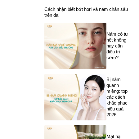
Cách nhận biết bớt hori và nám chân sâu
trên da
Nám có tự
hết không
hay cần
điều trị
sớm?
Bị nám
quanh
miệng: top
các cách
khắc phục
hiệu quả
2026
Mặt nạ