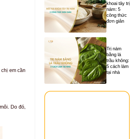
khoai tây trị
nám: 5
công thức
đơn giản
Trị nám
bằng lá
trầu không:
5 cách làm
 chị em cần
tại nhà
môi. Do đó,