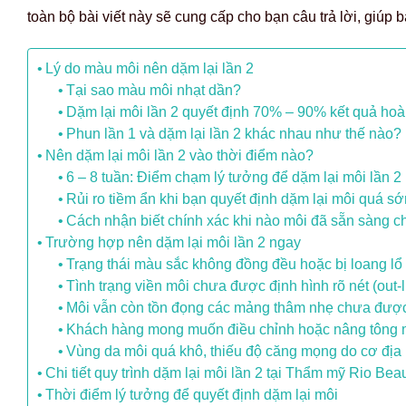
toàn bộ bài viết này sẽ cung cấp cho bạn câu trả lời, giúp
Lý do màu môi nên dặm lại lần 2
Tại sao màu môi nhạt dần?
Dặm lại môi lần 2 quyết định 70% – 90% kết quả hoà
Phun lần 1 và dặm lại lần 2 khác nhau như thế nào?
Nên dặm lại môi lần 2 vào thời điểm nào?
6 – 8 tuần: Điểm chạm lý tưởng để dặm lại môi lần 2
Rủi ro tiềm ẩn khi bạn quyết định dặm lại môi quá s
Cách nhận biết chính xác khi nào môi đã sẵn sàng ch
Trường hợp nên dặm lại môi lần 2 ngay
Trạng thái màu sắc không đồng đều hoặc bị loang lổ
Tình trạng viền môi chưa được định hình rõ nét (out-
Môi vẫn còn tồn đọng các mảng thâm nhẹ chưa được x
Khách hàng mong muốn điều chỉnh hoặc nâng tông m
Vùng da môi quá khô, thiếu độ căng mọng do cơ địa
Chi tiết quy trình dặm lại môi lần 2 tại Thẩm mỹ Rio Beau
Thời điểm lý tưởng để quyết định dặm lại môi