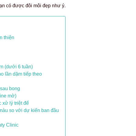
 bạn có được đôi môi đẹp như ý.
n thiện
ớm (dưới 6 tuần)
o lần dặm tiếp theo
 sau bong
line mờ)
ử lý triệt để
àu so với dự kiến ban đầu
ty Clinic