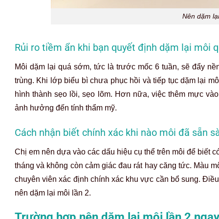
Nên dặm lại
Rủi ro tiềm ẩn khi bạn quyết định dặm lại môi 
Môi dặm lại quá sớm, tức là trước mốc 6 tuần, sẽ đẩy n
trùng. Khi lớp biểu bì chưa phục hồi và tiếp tục dặm lại m
hình thành sẹo lồi, sẹo lõm. Hơn nữa, việc thêm mực và
ảnh hưởng đến tính thẩm mỹ.
Cách nhận biết chính xác khi nào môi đã sẵn s
Chị em nên dựa vào các dấu hiệu cụ thể trên môi để biết c
tháng và không còn cảm giác đau rát hay căng tức. Màu mô
chuyên viên xác định chính xác khu vực cần bổ sung. Điề
nên dặm lại môi lần 2.
Trường hợp nên dặm lại môi lần 2 nga