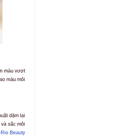
bám màu vượt
 sao màu môi
uật dặm lại
 và sắc môi
 Rio Beauty