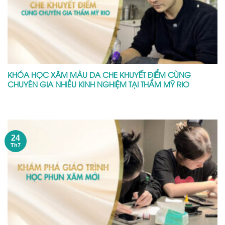
KHÓA HỌC XĂM MÀU DA CHE KHUYẾT ĐIỂM CÙNG
CHUYÊN GIA NHIỀU KINH NGHIỆM TẠI THẨM MỸ RIO
24
Th7