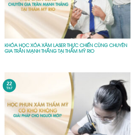
KHÓA HỌC XÓA XĂM LASER THỰC CHIẾN CÙNG CHUYÊN
GIA TRẦN MẠNH THẮNG TẠI THẨM MỸ RIO
22
Th7