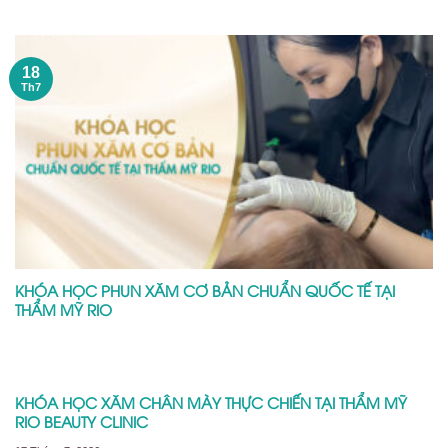
18
Th7
KHÓA HỌC PHUN XĂM CƠ BẢN CHUẨN QUỐC TẾ TẠI
THẨM MỸ RIO
KHÓA HỌC XĂM CHÂN MÀY THỰC CHIẾN TẠI THẨM MỸ
RIO BEAUTY CLINIC