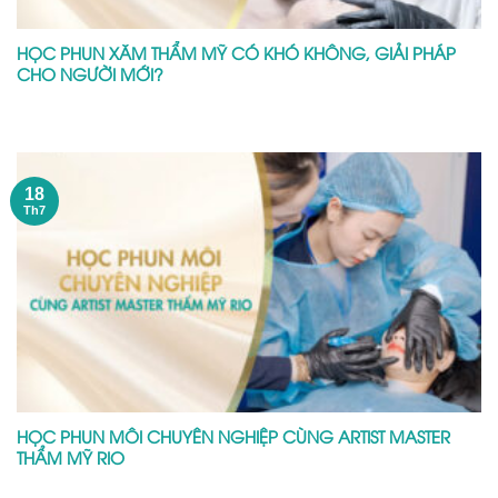
HỌC PHUN XĂM THẨM MỸ CÓ KHÓ KHÔNG, GIẢI PHÁP
CHO NGƯỜI MỚI?
18
Th7
HỌC PHUN MÔI CHUYÊN NGHIỆP CÙNG ARTIST MASTER
THẨM MỸ RIO