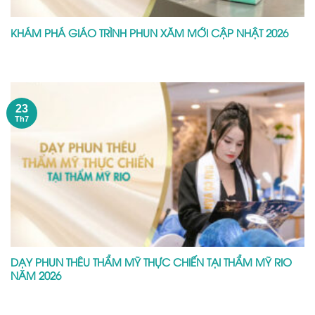
KHÁM PHÁ GIÁO TRÌNH PHUN XĂM MỚI CẬP NHẬT 2026
23
Th7
DẠY PHUN THÊU THẨM MỸ THỰC CHIẾN TẠI THẨM MỸ RIO
NĂM 2026