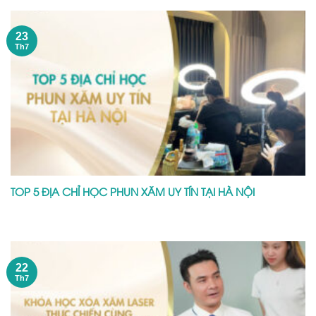
23
Th7
TOP 5 ĐỊA CHỈ HỌC PHUN XĂM UY TÍN TẠI HÀ NỘI
22
Th7