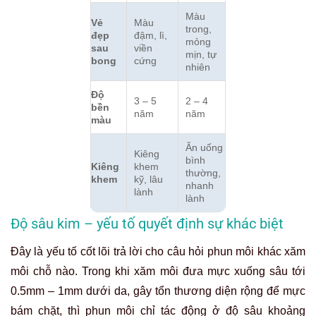
Màu
Vẻ
Màu
trong,
đẹp
đậm, lì,
mỏng
sau
viền
mịn, tự
bong
cứng
nhiên
Độ
3 – 5
2 – 4
bền
năm
năm
màu
Ăn uống
Kiêng
bình
Kiêng
khem
thường,
khem
kỹ, lâu
nhanh
lành
lành
Độ sâu kim – yếu tố quyết định sự khác biệt
Đây là yếu tố cốt lõi trả lời cho câu hỏi phun môi khác xăm
môi chỗ nào. Trong khi xăm môi đưa mực xuống sâu tới
0.5mm – 1mm dưới da, gây tổn thương diện rộng để mực
bám chặt, thì phun môi chỉ tác động ở độ sâu khoảng