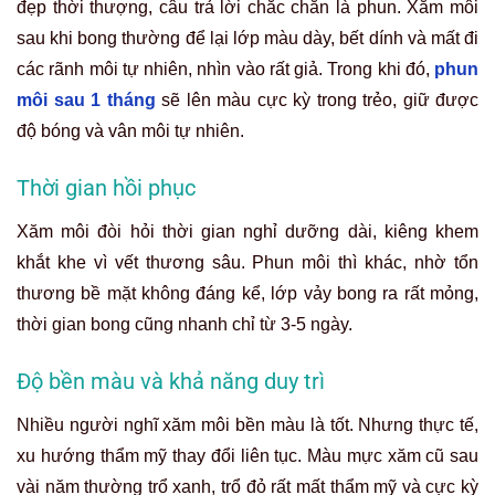
đẹp thời thượng, câu trả lời chắc chắn là phun. Xăm môi
sau khi bong thường để lại lớp màu dày, bết dính và mất đi
các rãnh môi tự nhiên, nhìn vào rất giả. Trong khi đó,
phun
môi sau 1 tháng
sẽ lên màu cực kỳ trong trẻo, giữ được
độ bóng và vân môi tự nhiên.
Thời gian hồi phục
Xăm môi đòi hỏi thời gian nghỉ dưỡng dài, kiêng khem
khắt khe vì vết thương sâu. Phun môi thì khác, nhờ tổn
thương bề mặt không đáng kể, lớp vảy bong ra rất mỏng,
thời gian bong cũng nhanh chỉ từ 3-5 ngày.
Độ bền màu và khả năng duy trì
Nhiều người nghĩ xăm môi bền màu là tốt. Nhưng thực tế,
xu hướng thẩm mỹ thay đổi liên tục. Màu mực xăm cũ sau
vài năm thường trổ xanh, trổ đỏ rất mất thẩm mỹ và cực kỳ