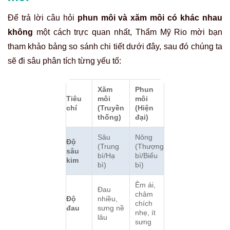
Để trả lời câu hỏi
phun môi và xăm môi có khác nhau
không
một cách trực quan nhất, Thẩm Mỹ Rio mời bạn
tham khảo bảng so sánh chi tiết dưới đây, sau đó chúng ta
sẽ đi sâu phân tích từng yếu tố:
Xăm
Phun
Tiêu
môi
môi
chí
(Truyền
(Hiện
thống)
đại)
Sâu
Nông
Độ
(Trung
(Thượng
sâu
bì/Hạ
bì/Biểu
kim
bì)
bì)
Êm ái,
Đau
châm
Độ
nhiều,
chích
đau
sưng nề
nhẹ, ít
lâu
sưng