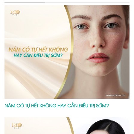
NÁM CÓ TỰ HẾT KHÔNG HAY CẦN ĐIỀU TRỊ SỚM?