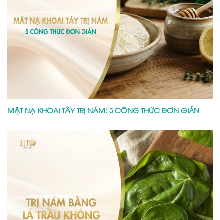
MẶT NẠ KHOAI TÂY TRỊ NÁM: 5 CÔNG THỨC ĐƠN GIẢN