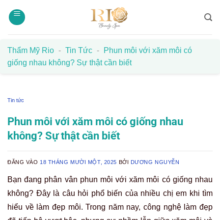
Bỏ
qua
nội
dung
Thẩm Mỹ Rio
-
Tin Tức
-
Phun môi với xăm môi có
giống nhau không? Sự thật cần biết
Tin tức
Phun môi với xăm môi có giống nhau
không? Sự thật cần biết
ĐĂNG VÀO
18 THÁNG MƯỜI MỘT, 2025
BỞI
DƯƠNG NGUYỄN
Bạn đang phân vân phun môi với xăm môi có giống nhau
không? Đây là câu hỏi phổ biến của nhiều chị em khi tìm
hiểu về làm đẹp môi. Trong năm nay, công nghệ làm đẹp