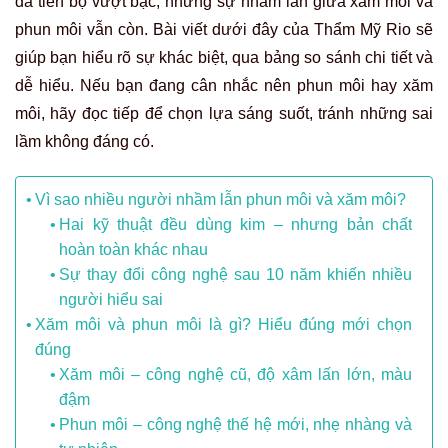
đã tiến bộ vượt bậc, nhưng sự nhầm lẫn giữa xăm môi và
phun môi vẫn còn. Bài viết dưới đây của Thẩm Mỹ Rio sẽ
giúp bạn hiểu rõ sự khác biệt, qua bảng so sánh chi tiết và
dễ hiểu. Nếu bạn đang cân nhắc nên phun môi hay xăm
môi, hãy đọc tiếp để chọn lựa sáng suốt, tránh những sai
lầm không đáng có.
Vì sao nhiều người nhầm lẫn phun môi và xăm môi?
Hai kỹ thuật đều dùng kim – nhưng bản chất
hoàn toàn khác nhau
Sự thay đổi công nghệ sau 10 năm khiến nhiều
người hiểu sai
Xăm môi và phun môi là gì? Hiểu đúng mới chọn
đúng
Xăm môi – công nghệ cũ, độ xâm lấn lớn, màu
đậm
Phun môi – công nghệ thế hệ mới, nhẹ nhàng và