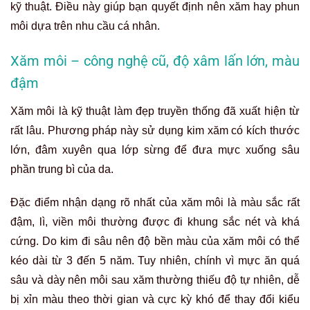
kỹ thuật. Điều này giúp bạn quyết định nên xăm hay phun
môi dựa trên nhu cầu cá nhân.
Xăm môi – công nghệ cũ, độ xâm lấn lớn, màu
đậm
Xăm môi là kỹ thuật làm đẹp truyền thống đã xuất hiện từ
rất lâu. Phương pháp này sử dụng kim xăm có kích thước
lớn, đâm xuyên qua lớp sừng để đưa mực xuống sâu
phần trung bì của da.
Đặc điểm nhận dạng rõ nhất của xăm môi là màu sắc rất
đậm, lì, viền môi thường được đi khung sắc nét và khá
cứng. Do kim đi sâu nên độ bền màu của xăm môi có thể
kéo dài từ 3 đến 5 năm. Tuy nhiên, chính vì mực ăn quá
sâu và dày nên môi sau xăm thường thiếu độ tự nhiên, dễ
bị xỉn màu theo thời gian và cực kỳ khó để thay đổi kiểu