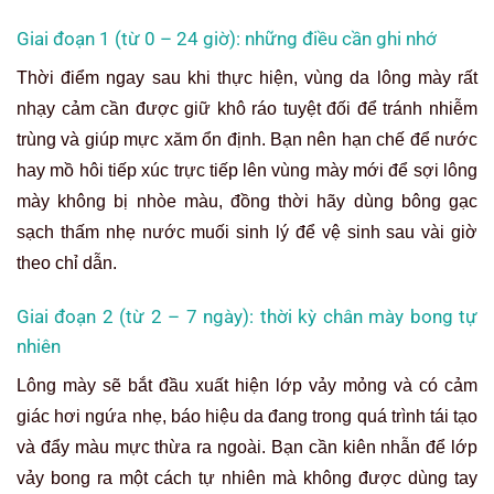
Giai đoạn 1 (từ 0 – 24 giờ): những điều cần ghi nhớ
Thời điểm ngay sau khi thực hiện, vùng da lông mày rất
nhạy cảm cần được giữ khô ráo tuyệt đối để tránh nhiễm
trùng và giúp mực xăm ổn định. Bạn nên hạn chế để nước
hay mồ hôi tiếp xúc trực tiếp lên vùng mày mới để sợi lông
mày không bị nhòe màu, đồng thời hãy dùng bông gạc
sạch thấm nhẹ nước muối sinh lý để vệ sinh sau vài giờ
theo chỉ dẫn.
Giai đoạn 2 (từ 2 – 7 ngày): thời kỳ chân mày bong tự
nhiên
Lông mày sẽ bắt đầu xuất hiện lớp vảy mỏng và có cảm
giác hơi ngứa nhẹ, báo hiệu da đang trong quá trình tái tạo
và đẩy màu mực thừa ra ngoài. Bạn cần kiên nhẫn để lớp
vảy bong ra một cách tự nhiên mà không được dùng tay