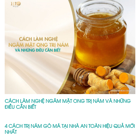
CÁCH LÀM NGHỆ NGÂM MẬT ONG TRỊ NÁM VÀ NHỮNG
ĐIỀU CẦN BIẾT
4 CÁCH TRỊ NÁM GÒ MÁ TẠI NHÀ AN TOÀN HIỆU QUẢ MỚI
NHẤT