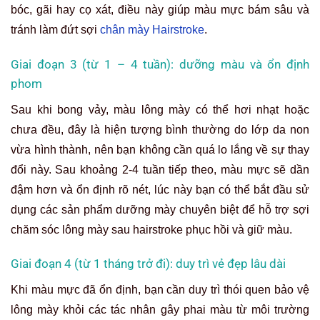
bóc, gãi hay cọ xát, điều này giúp màu mực bám sâu và
tránh làm đứt sợi
chân mày Hairstroke
.
Giai đoạn 3 (từ 1 – 4 tuần): dưỡng màu và ổn định
phom
Sau khi bong vảy, màu lông mày có thể hơi nhạt hoặc
chưa đều, đây là hiện tượng bình thường do lớp da non
vừa hình thành, nên bạn không cần quá lo lắng về sự thay
đổi này. Sau khoảng 2-4 tuần tiếp theo, màu mực sẽ dần
đậm hơn và ổn định rõ nét, lúc này bạn có thể bắt đầu sử
dụng các sản phẩm dưỡng mày chuyên biệt để hỗ trợ sợi
chăm sóc lông mày sau hairstroke phục hồi và giữ màu.
Giai đoạn 4 (từ 1 tháng trở đi): duy trì vẻ đẹp lâu dài
Khi màu mực đã ổn định, bạn cần duy trì thói quen bảo vệ
lông mày khỏi các tác nhân gây phai màu từ môi trường