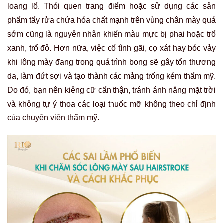
loang lổ. Thói quen trang điểm hoặc sử dụng các sản
phẩm tẩy rửa chứa hóa chất mạnh trên vùng chân mày quá
sớm cũng là nguyên nhân khiến màu mực bị phai hoặc trổ
xanh, trổ đỏ. Hơn nữa, việc cố tình gãi, cọ xát hay bóc vảy
khi lông mày đang trong quá trình bong sẽ gây tổn thương
da, làm đứt sợi và tạo thành các mảng trống kém thẩm mỹ.
Do đó, bạn nên kiêng cữ cẩn thận, tránh ánh nắng mặt trời
và không tự ý thoa các loại thuốc mỡ không theo chỉ định
của chuyên viên thẩm mỹ.