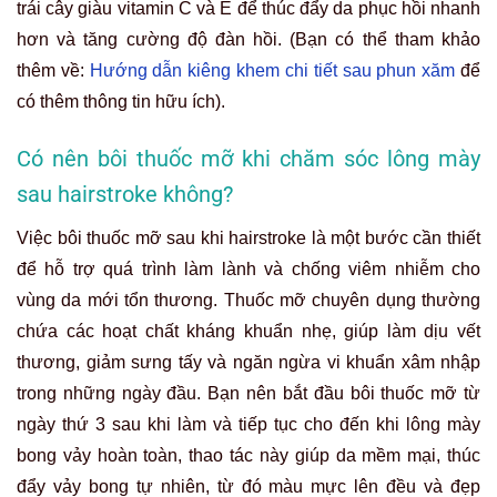
trái cây giàu vitamin C và E để thúc đẩy da phục hồi nhanh
hơn và tăng cường độ đàn hồi. (Bạn có thể tham khảo
thêm về:
Hướng dẫn kiêng khem chi tiết sau phun xăm
để
có thêm thông tin hữu ích).
Có nên bôi thuốc mỡ khi chăm sóc lông mày
sau hairstroke không?
Việc bôi thuốc mỡ sau khi hairstroke là một bước cần thiết
để hỗ trợ quá trình làm lành và chống viêm nhiễm cho
vùng da mới tổn thương. Thuốc mỡ chuyên dụng thường
chứa các hoạt chất kháng khuẩn nhẹ, giúp làm dịu vết
thương, giảm sưng tấy và ngăn ngừa vi khuẩn xâm nhập
trong những ngày đầu. Bạn nên bắt đầu bôi thuốc mỡ từ
ngày thứ 3 sau khi làm và tiếp tục cho đến khi lông mày
bong vảy hoàn toàn, thao tác này giúp da mềm mại, thúc
đẩy vảy bong tự nhiên, từ đó màu mực lên đều và đẹp