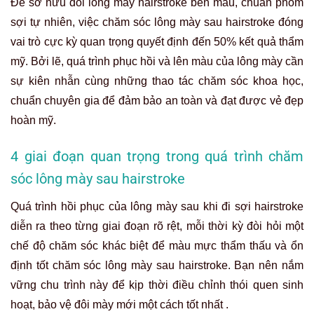
Để sở hữu đôi lông mày hairstroke bền màu, chuẩn phom
sợi tự nhiên, việc chăm sóc lông mày sau hairstroke đóng
vai trò cực kỳ quan trọng quyết định đến 50% kết quả thẩm
mỹ. Bởi lẽ, quá trình phục hồi và lên màu của lông mày cần
sự kiên nhẫn cùng những thao tác chăm sóc khoa học,
chuẩn chuyên gia để đảm bảo an toàn và đạt được vẻ đẹp
hoàn mỹ.
4 giai đoạn quan trọng trong quá trình chăm
sóc lông mày sau hairstroke
Quá trình hồi phục của lông mày sau khi đi sợi hairstroke
diễn ra theo từng giai đoạn rõ rệt, mỗi thời kỳ đòi hỏi một
chế độ chăm sóc khác biệt để màu mực thẩm thấu và ổn
định tốt chăm sóc lông mày sau hairstroke. Bạn nên nắm
vững chu trình này để kịp thời điều chỉnh thói quen sinh
hoạt, bảo vệ đôi mày mới một cách tốt nhất .