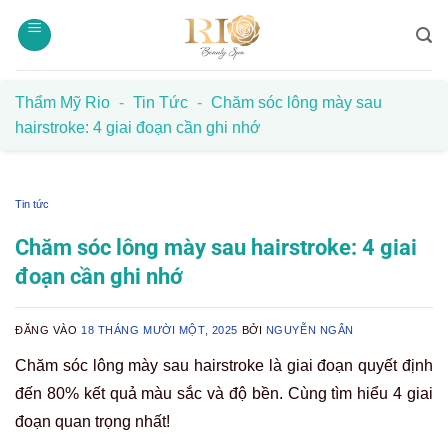
Bỏ
qua
nội
dung
Thẩm Mỹ Rio
-
Tin Tức
-
Chăm sóc lông mày sau
hairstroke: 4 giai đoạn cần ghi nhớ
Tin tức
Chăm sóc lông mày sau hairstroke: 4 giai
đoạn cần ghi nhớ
ĐĂNG VÀO
18 THÁNG MƯỜI MỘT, 2025
BỞI
NGUYỄN NGÂN
Chăm sóc lông mày sau hairstroke là giai đoạn quyết định
đến 80% kết quả màu sắc và độ bền. Cùng tìm hiểu 4 giai
đoạn quan trọng nhất!