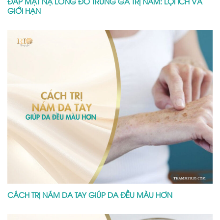
ĐẮP MẶT NẠ LÒNG ĐỎ TRỨNG GÀ TRỊ NÁM: LỢI ÍCH VÀ
GIỚI HẠN
CÁCH TRỊ NÁM DA TAY GIÚP DA ĐỀU MÀU HƠN