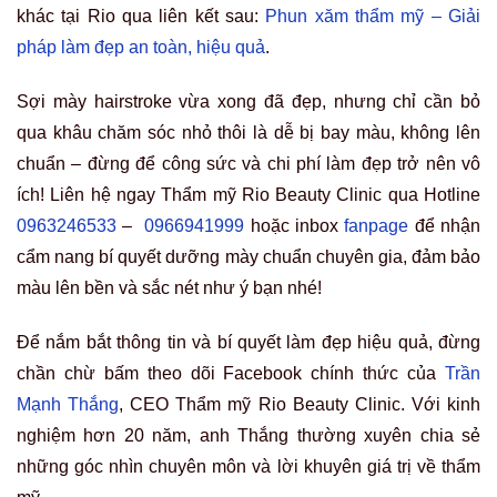
khác tại Rio qua liên kết sau:
Phun xăm thẩm mỹ – Giải
pháp làm đẹp an toàn, hiệu quả
.
Sợi mày hairstroke vừa xong đã đẹp, nhưng chỉ cần bỏ
qua khâu chăm sóc nhỏ thôi là dễ bị bay màu, không lên
chuẩn – đừng để công sức và chi phí làm đẹp trở nên vô
ích! Liên hệ ngay
Thẩm mỹ Rio Beauty Clinic
qua Hotline
0963246533
–
0966941999
hoặc inbox
fanpage
để nhận
cẩm nang bí quyết dưỡng mày chuẩn chuyên gia, đảm bảo
màu lên bền và sắc nét như ý bạn nhé!
Để nắm bắt thông tin và bí quyết làm đẹp hiệu quả, đừng
chần chừ bấm theo dõi Facebook chính thức của
Trần
Mạnh Thắng
, CEO Thẩm mỹ Rio Beauty Clinic. Với kinh
nghiệm hơn 20 năm, anh Thắng thường xuyên chia sẻ
những góc nhìn chuyên môn và lời khuyên giá trị về thẩm