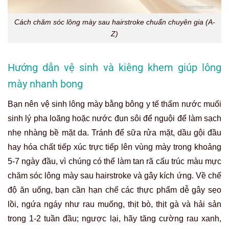
Cách chăm sóc lông mày sau hairstroke chuẩn chuyên gia (A-
Z)
Hướng dẫn vệ sinh và kiêng khem giúp lông
mày nhanh bong
Bạn nên vệ sinh lông mày bằng bông y tế thấm nước muối
sinh lý pha loãng hoặc nước đun sôi để nguội để làm sạch
nhẹ nhàng bề mặt da. Tránh để sữa rửa mặt, dầu gội đầu
hay hóa chất tiếp xúc trực tiếp lên vùng mày trong khoảng
5-7 ngày đầu, vì chúng có thể làm tan rã cấu trúc màu mực
chăm sóc lông mày sau hairstroke và gây kích ứng. Về chế
độ ăn uống, bạn cần hạn chế các thực phẩm dễ gây sẹo
lồi, ngứa ngáy như rau muống, thịt bò, thịt gà và hải sản
trong 1-2 tuần đầu; ngược lại, hãy tăng cường rau xanh,