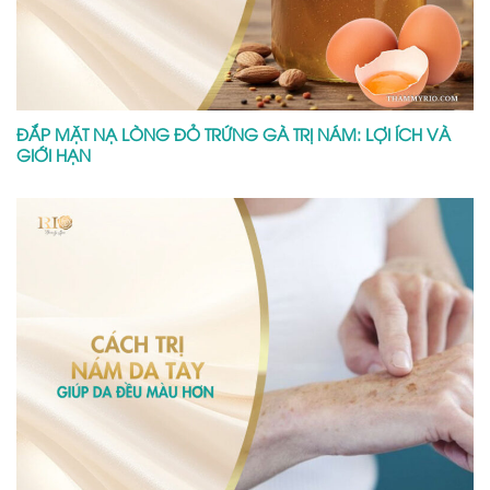
ĐẮP MẶT NẠ LÒNG ĐỎ TRỨNG GÀ TRỊ NÁM: LỢI ÍCH VÀ
GIỚI HẠN