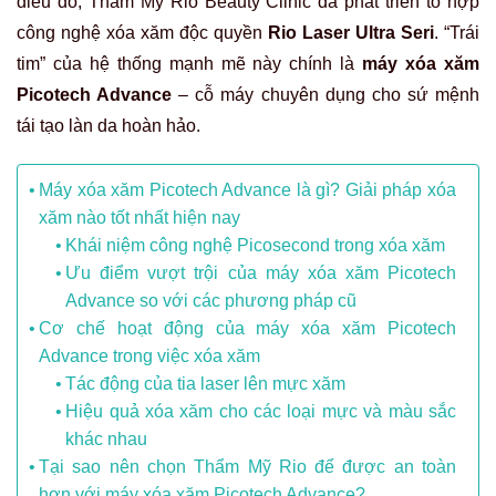
điều đó, Thẩm Mỹ Rio Beauty Clinic đã phát triển tổ hợp
công nghệ xóa xăm độc quyền
Rio Laser Ultra Seri
. “Trái
tim” của hệ thống mạnh mẽ này chính là
máy xóa xăm
Picotech Advance
– cỗ máy chuyên dụng cho sứ mệnh
tái tạo làn da hoàn hảo.
Máy xóa xăm Picotech Advance là gì? Giải pháp xóa
xăm nào tốt nhất hiện nay
Khái niệm công nghệ Picosecond trong xóa xăm
Ưu điểm vượt trội của máy xóa xăm Picotech
Advance so với các phương pháp cũ
Cơ chế hoạt động của máy xóa xăm Picotech
Advance trong việc xóa xăm
Tác động của tia laser lên mực xăm
Hiệu quả xóa xăm cho các loại mực và màu sắc
khác nhau
Tại sao nên chọn Thẩm Mỹ Rio để được an toàn
hơn với máy xóa xăm Picotech Advance?