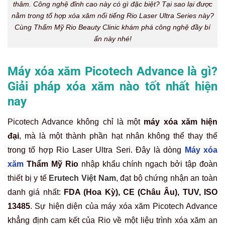
thâm. Công nghệ đỉnh cao này có gì đặc biệt? Tại sao lại được
nằm trong tổ hợp xóa xăm nổi tiếng Rio Laser Ultra Series này?
Cùng Thẩm Mỹ Rio Beauty Clinic khám phá công nghệ đầy bí
ẩn này nhé!
Máy xóa xăm Picotech Advance là gì?
Giải pháp xóa xăm nào tốt nhất hiện
nay
Picotech Advance không chỉ là một
máy xóa xăm hiện
đại
, mà là một thành phần hạt nhân không thể thay thế
trong tổ hợp Rio Laser Ultra Seri. Đây là dòng
Máy xóa
xăm
Thẩm Mỹ Rio
nhập khẩu chính ngạch bởi tập đoàn
thiết bị y tế
Erutech Việt Nam
, đạt bộ chứng nhận an toàn
danh giá nhất:
FDA (Hoa Kỳ), CE (Châu Âu), TUV, ISO
13485
. Sự hiện diện của máy xóa xăm Picotech Advance
khẳng định cam kết của Rio về một liệu trình xóa xăm an