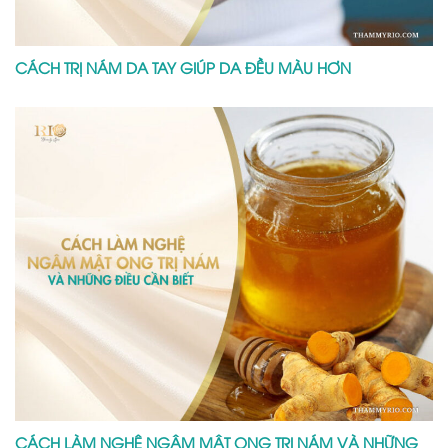
CÁCH TRỊ NÁM DA TAY GIÚP DA ĐỀU MÀU HƠN
CÁCH LÀM NGHỆ NGÂM MẬT ONG TRỊ NÁM VÀ NHỮNG