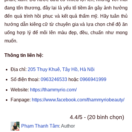
đang tổn thương, đây lại là yếu tố tiềm ẩn gây ảnh hưởng
đến quá trình hồi phục và kết quả thẩm mỹ. Hãy tuân thủ
hướng dẫn kiêng cữ từ chuyên gia và lựa chọn chế độ ăn
uống hợp lý để môi lên màu đẹp, đều, chuẩn như mong
muốn.
Thông tin liên hệ:
Địa chỉ:
205 Thụy Khuê, Tây Hồ, Hà Nội
Số điện thoại:
0963246533
hoặc
0966941999
Website:
https://thammyrio.com/
Fanpage:
https://www.facebook.com/thammyriobeauty/
4.4/5 - (20 bình chọn)
Phạm Thanh Tâm
: Author