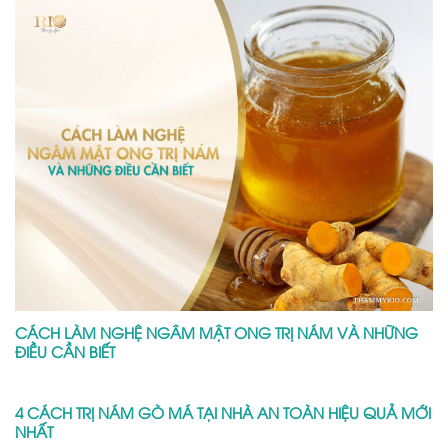
CÁCH LÀM NGHỆ NGÂM MẬT ONG TRỊ NÁM VÀ NHỮNG
ĐIỀU CẦN BIẾT
4 CÁCH TRỊ NÁM GÒ MÁ TẠI NHÀ AN TOÀN HIỆU QUẢ MỚI
NHẤT