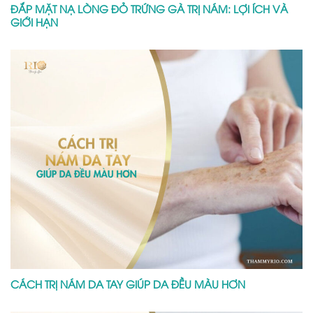
ĐẮP MẶT NẠ LÒNG ĐỎ TRỨNG GÀ TRỊ NÁM: LỢI ÍCH VÀ
GIỚI HẠN
CÁCH TRỊ NÁM DA TAY GIÚP DA ĐỀU MÀU HƠN