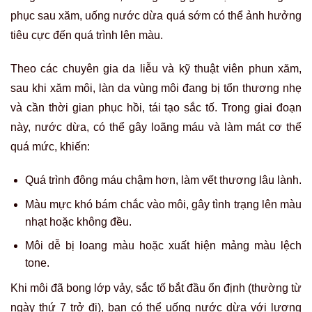
phục sau xăm, uống nước dừa quá sớm có thể ảnh hưởng
tiêu cực đến quá trình lên màu.
Theo các chuyên gia da liễu và kỹ thuật viên phun xăm,
sau khi xăm môi, làn da vùng môi đang bị tổn thương nhẹ
và cần thời gian phục hồi, tái tạo sắc tố. Trong giai đoạn
này, nước dừa, có thể gây loãng máu và làm mát cơ thể
quá mức, khiến:
Quá trình đông máu chậm hơn, làm vết thương lâu lành.
Màu mực khó bám chắc vào môi, gây tình trạng lên màu
nhạt hoặc không đều.
Môi dễ bị loang màu hoặc xuất hiện mảng màu lệch
tone.
Khi môi đã bong lớp vảy, sắc tố bắt đầu ổn định (thường từ
ngày thứ 7 trở đi), bạn có thể uống nước dừa với lượng