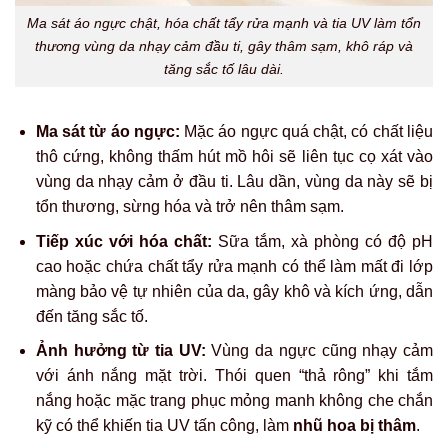
Ma sát áo ngực chật, hóa chất tẩy rửa mạnh và tia UV làm tổn
thương vùng da nhạy cảm đầu ti, gây thâm sạm, khô ráp và
tăng sắc tố lâu dài.
Ma sát từ áo ngực:
Mặc áo ngực quá chật, có chất liệu
thô cứng, không thấm hút mồ hôi sẽ liên tục cọ xát vào
vùng da nhạy cảm ở đầu ti. Lâu dần, vùng da này sẽ bị
tổn thương, sừng hóa và trở nên thâm sạm.
Tiếp xúc với hóa chất:
Sữa tắm, xà phòng có độ pH
cao hoặc chứa chất tẩy rửa mạnh có thể làm mất đi lớp
màng bảo vệ tự nhiên của da, gây khô và kích ứng, dẫn
đến tăng sắc tố.
Ảnh hưởng từ tia UV:
Vùng da ngực cũng nhạy cảm
với ánh nắng mặt trời. Thói quen “thả rông” khi tắm
nắng hoặc mặc trang phục mỏng manh không che chắn
kỹ có thể khiến tia UV tấn công, làm
nhũ hoa bị thâm
.