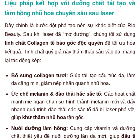
Liệu pháp kết hợp với dưỡng chất tái tạo và
làm hồng nhũ hoa chuyên sâu sau laser
Đây chính là bước đột phá tạo nên sự khác biệt của Rio
Beauty. Sau khi laser đã “mở đường”, chúng tôi sử dụng
tinh chất Collagen tế bào gốc độc quyền
để tối ưu hóa
kết quả. Tinh chất quý giá này thẩm thấu sâu vào da, mang
lại tác động kép:
Bổ sung collagen tươi:
Giúp tái tạo cấu trúc da, làm
da căng mịn, giảm nếp nhăn quanh nhũ hoa.
Ức chế melanin & đào thải hắc sắc tố:
Các hoạt chất
mạnh mẽ ngăn chặn sự hình thành melanin mới và đẩy
nhanh quá trình đào thải các sắc tố đã bị laser phá vỡ,
giúp
khử thâm nhũ hoa
tận gốc.
Nuôi dưỡng làm hồng:
Cung cấp vitamin và dưỡng
chất thiết yếu để nuôi dưỡng làn da mới, giúp
đầu ti