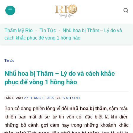
Bỏ
qua
nội
dung
Thẩm Mỹ Rio
-
Tin Tức
-
Nhũ hoa bị Thâm – Lý do và
cách khắc phục để vòng 1 hồng hào
Tin tức
Nhũ hoa bị Thâm – Lý do và cách khắc
phục để vòng 1 hồng hào
ĐĂNG VÀO
27 THÁNG 6, 2025
BỞI
SINH SINH
Bạn có đang phiền lòng vì đôi
nhũ hoa bị thâm
, sậm màu
khiến bạn mất đi sự tự tin vốn có, đặc biệt là khi diện
những bộ cánh gợi cảm hay trong những khoảnh khắc