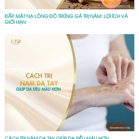
ĐẮP MẶT NẠ LÒNG ĐỎ TRỨNG GÀ TRỊ NÁM: LỢI ÍCH VÀ
GIỚI HẠN
CÁCH TRỊ NÁM DA TAY GIÚP DA ĐỀU MÀU HƠN