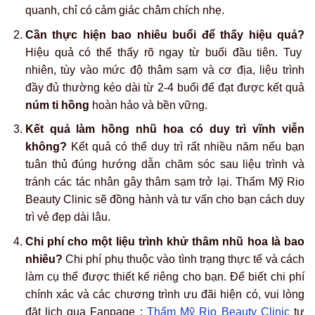
quanh, chỉ có cảm giác châm chích nhẹ.
Cần thực hiện bao nhiêu buổi để thấy hiệu quả?
Hiệu quả có thể thấy rõ ngay từ buổi đầu tiên. Tuy
nhiên, tùy vào mức độ thâm sạm và cơ địa, liệu trình
đầy đủ thường kéo dài từ 2-4 buổi để đạt được kết quả
núm ti hồng
hoàn hảo và bền vững.
Kết quả làm hồng nhũ hoa có duy trì vĩnh viễn
không?
Kết quả có thể duy trì rất nhiều năm nếu bạn
tuân thủ đúng hướng dẫn chăm sóc sau liệu trình và
tránh các tác nhân gây thâm sạm trở lại. Thẩm Mỹ Rio
Beauty Clinic sẽ đồng hành và tư vấn cho bạn cách duy
trì vẻ đẹp dài lâu.
Chi phí cho một liệu trình khử thâm nhũ hoa là bao
nhiêu?
Chi phí phụ thuộc vào tình trạng thực tế và cách
làm cụ thể được thiết kế riêng cho bạn. Để biết chi phí
chính xác và các chương trình ưu đãi hiện có, vui lòng
đặt lịch qua Fanpage :
Thẩm Mỹ Rio Beauty Clinic
tư