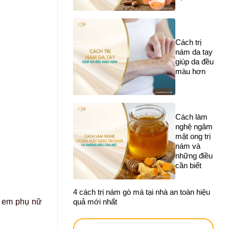
Cách trị
nám da tay
giúp da đều
màu hơn
Cách làm
nghệ ngâm
mật ong trị
nám và
những điều
cần biết
4 cách trị nám gò má tại nhà an toàn hiệu
ị em phụ nữ
quả mới nhất