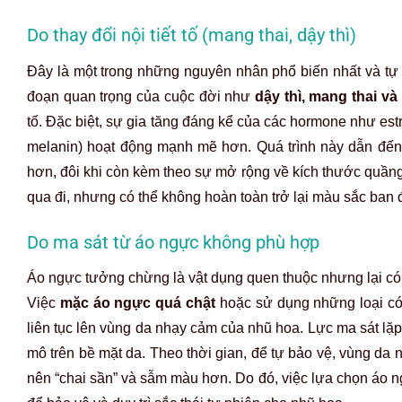
Do thay đổi nội tiết tố (mang thai, dậy thì)
Đây là một trong những nguyên nhân phổ biến nhất và tự 
đoạn quan trọng của cuộc đời như
dậy thì, mang thai v
tố. Đặc biệt, sự gia tăng đáng kể của các hormone như est
melanin) hoạt động mạnh mẽ hơn. Quá trình này dẫn đến
hơn, đôi khi còn kèm theo sự mở rộng về kích thước quầng 
qua đi, nhưng có thể không hoàn toàn trở lại màu sắc ban 
Do ma sát từ áo ngực không phù hợp
Áo ngực tưởng chừng là vật dụng quen thuộc nhưng lại có
Việc
mặc áo ngực quá chật
hoặc sử dụng những loại c
liên tục lên vùng da nhạy cảm của nhũ hoa. Lực ma sát lặp
mô trên bề mặt da. Theo thời gian, để tự bảo vệ, vùng da
nên “chai sần” và sẫm màu hơn. Do đó, việc lựa chọn áo n