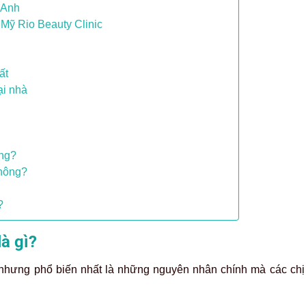
 Anh
 Mỹ Rio Beauty Clinic
ất
ại nhà
ông?
không?
?
à gì?
 nhưng phổ biến nhất là những nguyên nhân chính mà các ch