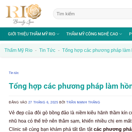
Bỏ
qua
nội
dung
GIỚI THIỆU THẨM MỸ RIO
THẨM MỸ CÔNG NGHỆ CAO
P
Thẩm Mỹ Rio
-
Tin Tức
-
Tổng hợp các phương pháp làm h
Tin tức
Tổng hợp các phương pháp làm hồn
ĐĂNG VÀO
27 THÁNG 6, 2025
BỞI
TRẦN MẠNH THẮNG
Vẻ đẹp của đôi gò bồng đảo là niềm kiêu hãnh thầm kín củ
nhũ hoa có thể trở nên thâm sạm, khiến nhiều chị em mất 
Clinic sẽ cùng bạn khám phá tất tần tật
các phương phá