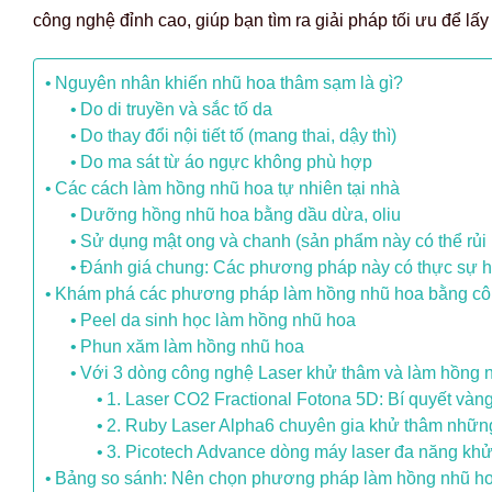
công nghệ đỉnh cao, giúp bạn tìm ra giải pháp tối ưu để lấy
Nguyên nhân khiến nhũ hoa thâm sạm là gì?
Do di truyền và sắc tố da
Do thay đổi nội tiết tố (mang thai, dậy thì)
Do ma sát từ áo ngực không phù hợp
Các cách làm hồng nhũ hoa tự nhiên tại nhà
Dưỡng hồng nhũ hoa bằng dầu dừa, oliu
Sử dụng mật ong và chanh (sản phẩm này có thể rủi 
Đánh giá chung: Các phương pháp này có thực sự h
Khám phá các phương pháp làm hồng nhũ hoa bằng cô
Peel da sinh học làm hồng nhũ hoa
Phun xăm làm hồng nhũ hoa
Với 3 dòng công nghệ Laser khử thâm và làm hồng n
1. Laser CO2 Fractional Fotona 5D: Bí quyết vàn
2. Ruby Laser Alpha6 chuyên gia khử thâm những
3. Picotech Advance dòng máy laser đa năng khử t
Bảng so sánh: Nên chọn phương pháp làm hồng nhũ h