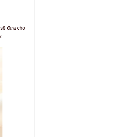
g sẽ đưa cho
y: