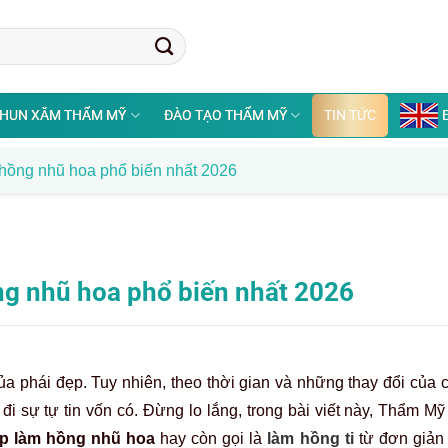
HUN XĂM THẨM MỸ
ĐÀO TẠO THẨM MỸ
TIN TỨC
ồng nhũ hoa phổ biến nhất 2026
g nhũ hoa phổ biến nhất 2026
a phái đẹp. Tuy nhiên, theo thời gian và những thay đổi của 
đi sự tự tin vốn có. Đừng lo lắng, trong bài viết này, Thẩm M
p làm hồng nhũ hoa
hay còn gọi là
làm hồng ti
từ đơn giản