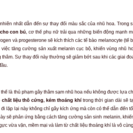
nhiên nhất dẫn đến sự thay đổi màu sắc của nhũ hoa. Trong su
à cho con bú
, cơ thể phụ nữ trải qua những biến động mạnh mẽ
rogen và progesterone sẽ kích thích các tế bào melanocyte (tế 
 việc tăng cường sản xuất melanin cục bộ, khiến vùng nhũ 
thâm. Sự thay đổi này thường sẽ giảm bớt sau khi các giai đoạn
đầu.
 thể là thủ phạm gây thâm sạm nhũ hoa nếu không được lựa ch
ó
chất liệu thô cứng, kém thoáng khí
trong thời gian dài sẽ t
 đi lặp lại này không chỉ gây kích ứng mà còn có thể dẫn đến t
 này sẽ phản ứng bằng cách tăng cường sản sinh melanin, khiế
gực vừa vặn, mềm mại và làm từ chất liệu thoáng khí là vô cùn