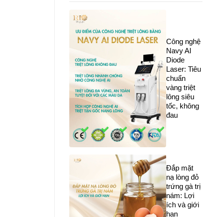
Công nghệ
Navy AI
Diode
Laser: Tiêu
chuẩn
vàng triệt
lông siêu
tốc, không
đau
Đắp mặt
nạ lòng đỏ
trứng gà trị
nám: Lợi
ích và giới
hạn