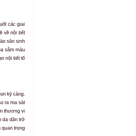
ốt các giai
 về nội tiết
bào sản sinh
hoa sẫm màu
 nội tiết tố
ọn kỹ càng.
ạo ra ma sát
ổn thương vi
n da dần trở
g quan trọng