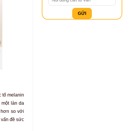
c tố melanin
 một làn da
 hơn so với
ỳ vấn đề sức