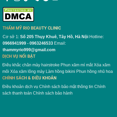
THẨM MỸ RIO BEAUTY CLINIC
Cơ sở 1:
Số 205 Thụy Khuê, Tây Hồ, Hà Nội
Hotline:
0966941999 - 0963246533
Email:
thammyrio999@gmail.com
DỊCH VỤ NỔI BẬT
Điêu khắc chân mày hairstroke
Phun xăm mí mắt
Xóa xăm
môi
Xóa xăm lông mày
Làm hồng bikini
Phun hồng nhũ hoa
CHÍNH SÁCH & ĐIỀU KHOẢN
Điều khoản dịch vụ
Chính sách bảo mật thông tin
Chính
sách thanh toán
Chính sách bảo hành