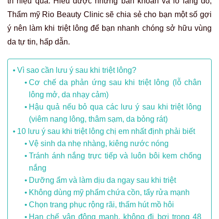
trì hiệu quả. Hiểu được những băn khoăn và lo lắng đó,
Thẩm mỹ Rio Beauty Clinic sẽ chia sẻ cho bạn một số gợi
ý nên làm khi triệt lông để bạn nhanh chóng sở hữu vùng
da tự tin, hấp dẫn.
Vì sao cần lưu ý sau khi triệt lông?
Cơ chế da phản ứng sau khi triệt lông (lỗ chân
lông mở, da nhạy cảm)
Hậu quả nếu bỏ qua các lưu ý sau khi triệt lông
(viêm nang lông, thâm sạm, da bỏng rát)
10 lưu ý sau khi triệt lông chị em nhất định phải biết
Vệ sinh da nhẹ nhàng, kiêng nước nóng
Tránh ánh nắng trực tiếp và luôn bôi kem chống
nắng
Dưỡng ẩm và làm dịu da ngay sau khi triệt
Không dùng mỹ phẩm chứa cồn, tẩy rửa mạnh
Chọn trang phục rộng rãi, thấm hút mồ hôi
Hạn chế vận động mạnh, không đi bơi trong 48