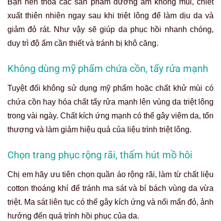
Bạn nên thoa các sản phẩm dưỡng ẩm không mùi, chiết
xuất thiên nhiên ngay sau khi triệt lông để làm dịu da và
giảm đỏ rát. Như vậy sẽ giúp da phục hồi nhanh chóng,
duy trì độ ẩm cần thiết và tránh bị khô căng.
Không dùng mỹ phẩm chứa cồn, tẩy rửa mạnh
Tuyệt đối không sử dụng mỹ phẩm hoặc chất khử mùi có
chứa cồn hay hóa chất tẩy rửa mạnh lên vùng da triệt lông
trong vài ngày. Chất kích ứng mạnh có thể gây viêm da, tổn
thương và làm giảm hiệu quả của liệu trình triệt lông.
Chọn trang phục rộng rãi, thấm hút mồ hôi
Chị em hãy ưu tiên chọn quần áo rộng rãi, làm từ chất liệu
cotton thoáng khí để tránh ma sát và bí bách vùng da vừa
triệt. Ma sát liên tục có thể gây kích ứng và nổi mẩn đỏ, ảnh
hưởng đến quá trình hồi phục của da.