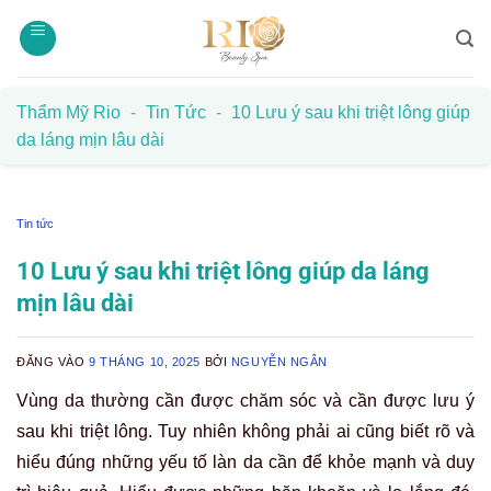
Bỏ
qua
nội
dung
Thẩm Mỹ Rio
-
Tin Tức
-
10 Lưu ý sau khi triệt lông giúp
da láng mịn lâu dài
Tin tức
10 Lưu ý sau khi triệt lông giúp da láng
mịn lâu dài
ĐĂNG VÀO
9 THÁNG 10, 2025
BỞI
NGUYỄN NGÂN
Vùng da thường cần được chăm sóc và cần được lưu ý
sau khi triệt lông. Tuy nhiên không phải ai cũng biết rõ và
hiểu đúng những yếu tố làn da cần để khỏe mạnh và duy