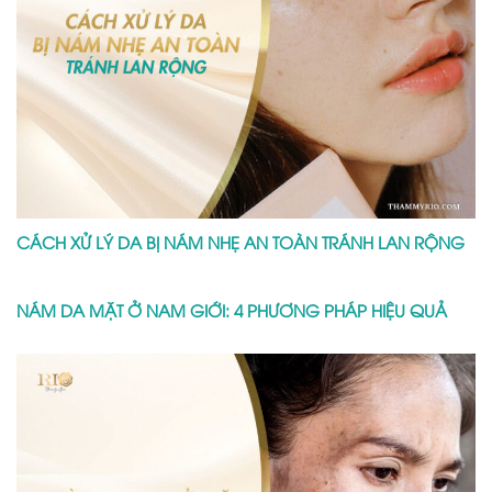
CÁCH XỬ LÝ DA BỊ NÁM NHẸ AN TOÀN TRÁNH LAN RỘNG
NÁM DA MẶT Ở NAM GIỚI: 4 PHƯƠNG PHÁP HIỆU QUẢ