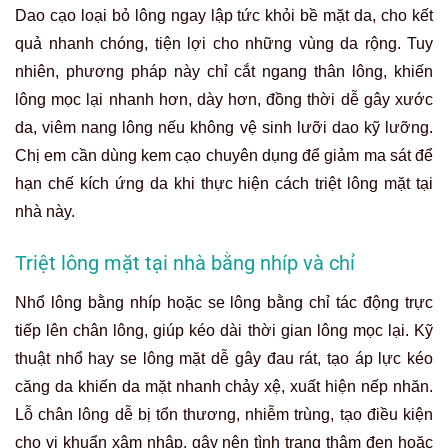
Dao cạo loại bỏ lông ngay lập tức khỏi bề mặt da, cho kết
quả nhanh chóng, tiện lợi cho những vùng da rộng. Tuy
nhiên, phương pháp này chỉ cắt ngang thân lông, khiến
lông mọc lại nhanh hơn, dày hơn, đồng thời dễ gây xước
da, viêm nang lông nếu không vệ sinh lưỡi dao kỹ lưỡng.
Chị em cần dùng kem cạo chuyên dụng để giảm ma sát để
hạn chế kích ứng da khi thực hiện cách triệt lông mặt tại
nhà này.
Triệt lông mặt tại nhà bằng nhíp và chỉ
Nhổ lông bằng nhíp hoặc se lông bằng chỉ tác động trực
tiếp lên chân lông, giúp kéo dài thời gian lông mọc lại. Kỹ
thuật nhổ hay se lông mặt dễ gây đau rát, tạo áp lực kéo
căng da khiến da mặt nhanh chảy xệ, xuất hiện nếp nhăn.
Lỗ chân lông dễ bị tổn thương, nhiễm trùng, tạo điều kiện
cho vi khuẩn xâm nhập, gây nên tình trạng thâm đen hoặc