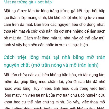
Mặt nạ trứng gà + bột bắp
Mặt nạ được làm từ lòng trắng trứng gà kết hợp bột bắp
tạo thành lớp màng dính, khi khô sẽ lột nhẹ lông tơ và mụn
cám trên da mặt. Bạn trộn các nguyên liệu cho đồng nhất,
thoa lên mặt và chờ khô hẳn rồi gỡ nhẹ nhàng để làm sạch
bề mặt da. Cách triệt lông mặt tại nhà này có thể gây mùi
tanh vì vậy bạn nên cân nhắc trước khi thực hiện.
Cách triệt lông mặt tại nhà bằng mỡ trăn
nguyên chất (mỡ trăn nóng và mỡ trăn lạnh)
Mỡ trăn chứa các axit béo không bão hòa, có tác dụng làm
mềm da, giúp lông mọc chậm lại, yếu đi sau khi đã nhổ
hoặc wax lông. Tuy nhiên, tính hiệu quả trong việc triệt
lông mặt vĩnh viễn tại nhà của mỡ trăn chưa có nghiên cứu
khoa học cụ thể nào chứng minh. Do vậy, việc thoa mỡ
trăn không đúng cách hoặc sử dụng mỡ không tinh khiết