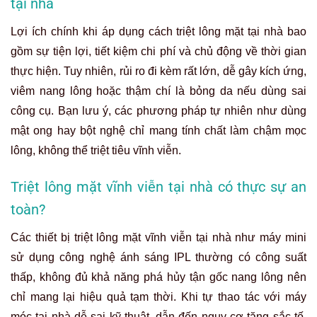
tại nhà
Lợi ích chính khi áp dụng cách triệt lông mặt tại nhà bao
gồm sự tiện lợi, tiết kiệm chi phí và chủ động về thời gian
thực hiện. Tuy nhiên, rủi ro đi kèm rất lớn, dễ gây kích ứng,
viêm nang lông hoặc thậm chí là bỏng da nếu dùng sai
công cụ. Bạn lưu ý, các phương pháp tự nhiên như dùng
mật ong hay bột nghệ chỉ mang tính chất làm chậm mọc
lông, không thể triệt tiêu vĩnh viễn.
Triệt lông mặt vĩnh viễn tại nhà có thực sự an
toàn?
Các thiết bị triệt lông mặt vĩnh viễn tại nhà như máy mini
sử dụng công nghệ ánh sáng IPL thường có công suất
thấp, không đủ khả năng phá hủy tận gốc nang lông nên
chỉ mang lại hiệu quả tạm thời. Khi tự thao tác với máy
móc tại nhà dễ sai kỹ thuật, dẫn đến nguy cơ tăng sắc tố,