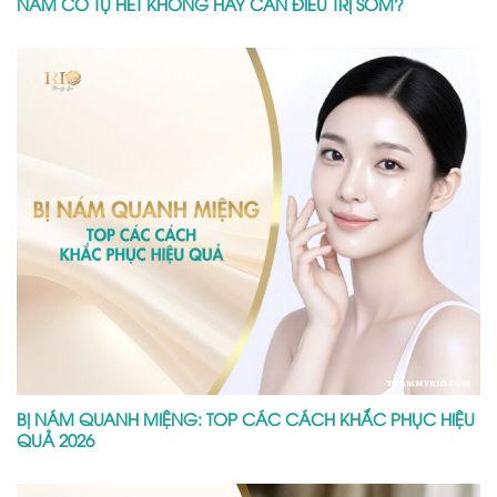
NÁM CÓ TỰ HẾT KHÔNG HAY CẦN ĐIỀU TRỊ SỚM?
BỊ NÁM QUANH MIỆNG: TOP CÁC CÁCH KHẮC PHỤC HIỆU
QUẢ 2026