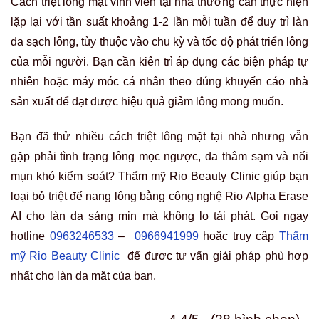
Cách triệt lông mặt vĩnh viễn tại nhà thường cần thực hiện
lặp lại với tần suất khoảng 1-2 lần mỗi tuần để duy trì làn
da sạch lông, tùy thuộc vào chu kỳ và tốc độ phát triển lông
của mỗi người. Bạn cần kiên trì áp dụng các biện pháp tự
nhiên hoặc máy móc cá nhân theo đúng khuyến cáo nhà
sản xuất để đạt được hiệu quả giảm lông mong muốn.
Bạn đã thử nhiều cách triệt lông mặt tại nhà nhưng vẫn
gặp phải tình trạng lông mọc ngược, da thâm sạm và nổi
mụn khó kiểm soát? Thẩm mỹ Rio Beauty Clinic giúp bạn
loại bỏ triệt để nang lông bằng công nghệ Rio Alpha Erase
AI cho làn da sáng mịn mà không lo tái phát. Gọi ngay
hotline
0963246533
–
0966941999
hoặc truy cập
Thẩm
mỹ Rio Beauty Clinic
để được tư vấn giải pháp phù hợp
nhất cho làn da mặt của bạn.