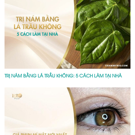
TRỊ NÁM BẰNG LÁ TRẦU KHÔNG: 5 CÁCH LÀM TẠI NHÀ