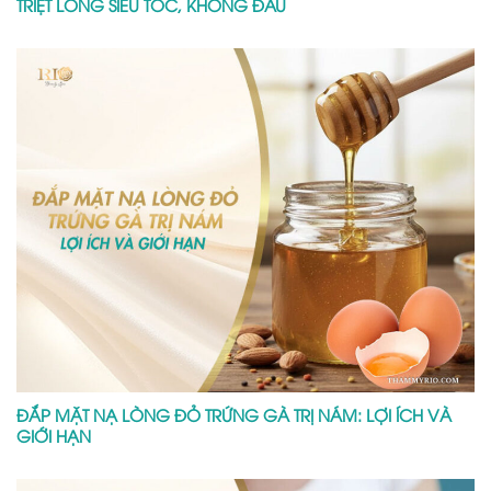
TRIỆT LÔNG SIÊU TỐC, KHÔNG ĐAU
ĐẮP MẶT NẠ LÒNG ĐỎ TRỨNG GÀ TRỊ NÁM: LỢI ÍCH VÀ
GIỚI HẠN