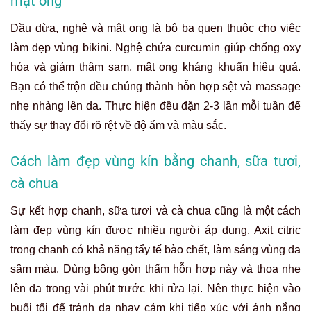
mật ong
Dầu dừa, nghệ và mật ong là bộ ba quen thuộc cho việc
làm đẹp vùng bikini. Nghệ chứa curcumin giúp chống oxy
hóa và giảm thâm sạm, mật ong kháng khuẩn hiệu quả.
Bạn có thể trộn đều chúng thành hỗn hợp sệt và massage
nhẹ nhàng lên da. Thực hiện đều đặn 2-3 lần mỗi tuần để
thấy sự thay đổi rõ rệt về độ ẩm và màu sắc.
Cách làm đẹp vùng kín bằng chanh, sữa tươi,
cà chua
Sự kết hợp chanh, sữa tươi và cà chua cũng là một cách
làm đẹp vùng kín được nhiều người áp dụng. Axit citric
trong chanh có khả năng tẩy tế bào chết, làm sáng vùng da
sậm màu. Dùng bông gòn thấm hỗn hợp này và thoa nhẹ
lên da trong vài phút trước khi rửa lại. Nên thực hiện vào
buổi tối để tránh da nhạy cảm khi tiếp xúc với ánh nắng