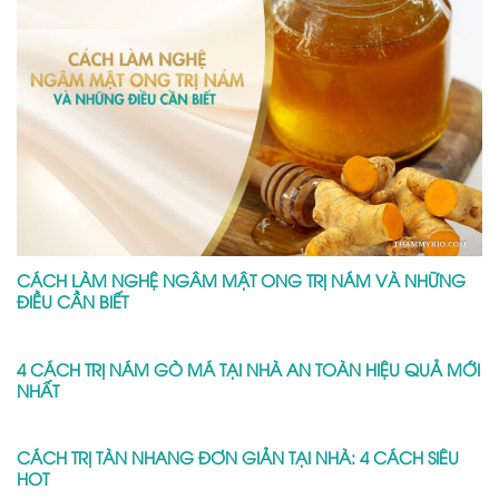
CÁCH LÀM NGHỆ NGÂM MẬT ONG TRỊ NÁM VÀ NHỮNG
ĐIỀU CẦN BIẾT
4 CÁCH TRỊ NÁM GÒ MÁ TẠI NHÀ AN TOÀN HIỆU QUẢ MỚI
NHẤT
CÁCH TRỊ TÀN NHANG ĐƠN GIẢN TẠI NHÀ: 4 CÁCH SIÊU
HOT