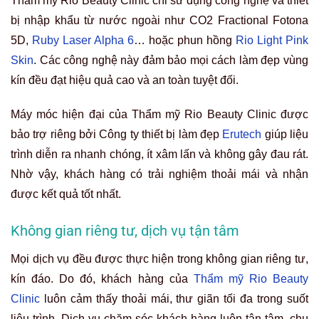
Thẩm mỹ Rio Beauty Clinic chỉ sử dụng công nghệ và thiết
bị nhập khẩu từ nước ngoài như CO2 Fractional Fotona
5D,
Ruby Laser Alpha 6
… hoặc phun hồng
Rio Light Pink
Skin
.
Các công nghệ này đảm bảo mọi cách làm đẹp vùng
kín đều đạt hiệu quả cao và an toàn tuyệt đối.
Máy móc hiện đại của Thẩm mỹ Rio Beauty Clinic được
bảo trợ riêng bởi Công ty thiết bị làm đẹp
Erutech
giúp liệu
trình diễn ra nhanh chóng, ít xâm lấn và không gây đau rát.
Nhờ vậy, khách hàng có trải nghiệm thoải mái và nhận
được kết quả tốt nhất.
Không gian riêng tư, dịch vụ tận tâm
Mọi dịch vụ đều được thực hiện trong không gian riêng tư,
kín đáo. Do đó, khách hàng của
Thẩm mỹ Rio Beauty
Clinic
luôn cảm thấy thoải mái, thư giãn tối đa trong suốt
liệu trình. Dịch vụ chăm sóc khách hàng luôn tận tâm, chu