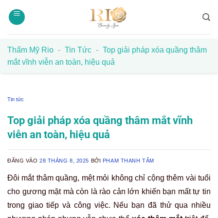
Bỏ
qua
nội
dung
Thẩm Mỹ Rio
-
Tin Tức
-
Top giải pháp xóa quầng thâm
mắt vĩnh viễn an toàn, hiệu quả
Tin tức
Top giải pháp xóa quầng thâm mắt vĩnh
viễn an toàn, hiệu quả
ĐĂNG VÀO
28 THÁNG 8, 2025
BỞI
PHẠM THANH TÂM
Đôi mắt thâm quầng, mệt mỏi không chỉ cộng thêm vài tuổi
cho gương mặt mà còn là rào cản lớn khiến bạn mất tự tin
trong giao tiếp và công việc. Nếu bạn đã thử qua nhiều