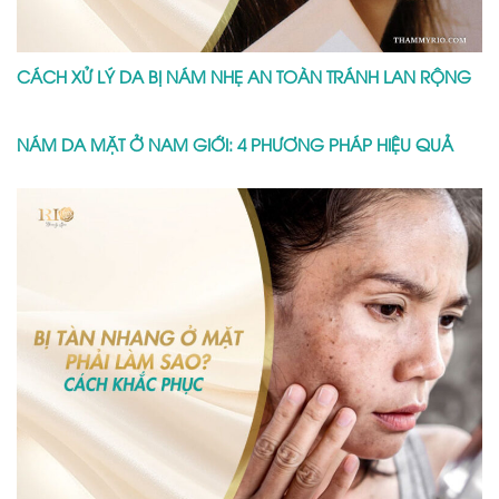
CÁCH XỬ LÝ DA BỊ NÁM NHẸ AN TOÀN TRÁNH LAN RỘNG
NÁM DA MẶT Ở NAM GIỚI: 4 PHƯƠNG PHÁP HIỆU QUẢ