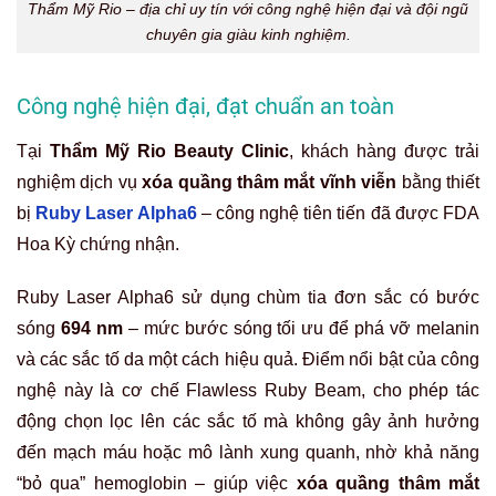
Thẩm Mỹ Rio – địa chỉ uy tín với công nghệ hiện đại và đội ngũ
chuyên gia giàu kinh nghiệm.
Công nghệ hiện đại, đạt chuẩn an toàn
Tại
Thẩm Mỹ Rio Beauty Clinic
, khách hàng được trải
nghiệm dịch vụ
xóa quầng thâm mắt vĩnh viễn
bằng thiết
bị
Ruby Laser Alpha6
– công nghệ tiên tiến đã được FDA
Hoa Kỳ chứng nhận.
Ruby Laser Alpha6 sử dụng chùm tia đơn sắc có bước
sóng
694 nm
– mức bước sóng tối ưu để phá vỡ melanin
và các sắc tố da một cách hiệu quả. Điểm nổi bật của công
nghệ này là cơ chế Flawless Ruby Beam, cho phép tác
động chọn lọc lên các sắc tố mà không gây ảnh hưởng
đến mạch máu hoặc mô lành xung quanh, nhờ khả năng
“bỏ qua” hemoglobin – giúp việc
xóa quầng thâm mắt