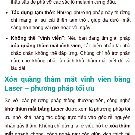
thấu sâu để phá vỡ các sắc tố melanin cứng đầu.
Tác dụng tạm thời:
Những phương pháp này thường
chỉ mang lại sự cải thiện tạm thời, giúp da dưới mắt
sáng hơn trong vài giờ hoặc vài ngày.
Không thể “vĩnh viễn”:
Nếu bạn đang tìm giải pháp
xóa quầng thâm mắt vĩnh viễn
, các biện pháp tại nhà
chắc chắn không thể đáp ứng. Chúng chỉ hỗ trợ phần
nào, chứ không phải là cách khử thâm mắt triệt để và
lâu dài.
Xóa quầng thâm mắt vĩnh viễn bằng
Laser – phương pháp tối ưu
So với các phương pháp thông thường trên,
công nghệ
khử thâm mắt bằng Laser
được xem là phương pháp tối
ưu nhờ khả năng tác động trực tiếp vào gốc rễ nguyên
nhân gây thâm. Không chỉ dừng lại ở việc hỗ trợ
xóa thâm
mắt
nhanh chóng, công nghệ này còn giúp kích thích tái