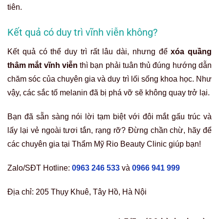
tiên.
Kết quả có duy trì vĩnh viễn không?
Kết quả có thể duy trì rất lâu dài, nhưng để
xóa quầng
thâm mắt vĩnh viễn
thì bạn phải tuân thủ đúng hướng dẫn
chăm sóc của chuyên gia và duy trì lối sống khoa học. Như
vậy, các sắc tố melanin đã bị phá vỡ sẽ không quay trở lại.
Bạn đã sẵn sàng nói lời tạm biệt với đôi mắt gấu trúc và
lấy lại vẻ ngoài tươi tắn, rạng rỡ? Đừng chần chừ, hãy để
các chuyên gia tại Thẩm Mỹ Rio Beauty Clinic giúp bạn!
Zalo/SĐT Hotline:
0963 246 533
và
0966 941 999
Địa chỉ: 205 Thụy Khuê, Tây Hồ, Hà Nội