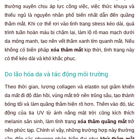
thường xuyên chịu áp lực công việc, việc thức khuya và
thiếu ngủ là nguyên nhân phổ biến nhất dẫn đến quầng
thâm mắt. Khi cơ thể rơi vào tình trạng stress kéo dài, quá
trình tuần hoàn máu bị chậm lại, làm lộ rõ mao mạch dưới
da mỏng manh, tạo nên vết thâm xanh tím quanh mắt. Nếu
không có biện pháp
xóa thâm mắt
kịp thời, tình trạng này
có thể kéo dài và khó khắc phục.
Do lão hóa da và tác động môi trường
Theo thời gian, lượng collagen và elastin sụt giảm khiến
da mất đi độ đàn hồi, vùng mắt trở nên trũng sâu, tạo thành
bóng tối và làm quầng thâm hiện rõ hơn. Thêm vào đó, tác
động của tia UV từ ánh nắng mặt trời cũng kích thích
melanin sản sinh, làm tình trạng
xóa thâm quầng mắt
trở
nên phức tạp. Chính vì vậy, những trường hợp này thường
cần đến các phương pháp hiện đại như
khử thâm mắt