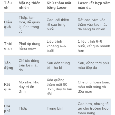
Tiêu
Mặt nạ thiên
Khử thâm mắt
Laser kết hợp xăm
chí
nhiên
bằng Laser
màu da
Thấp, tạm
Cao, cải thiện
Rất cao, vừa xóa
Hiệu
thời, dễ quay
rõ sau từng
thâm vừa tạo màu
quả
lại tình trạng
buổi
da sáng tự nhiên
cũ
Liệu trình
1 liệu trình 6–8
Thời
Phải áp dụng
khoảng 4–6
buổi, kết quả nhanh
gian
hằng ngày
buổi
hơn
Chỉ tác động
Tác
Sâu đến trung
Sâu, đồng thời phủ
trên bề mặt
động
bì – hạ bì
màu tiệp da
da
Xóa quầng
Mờ nhẹ, khó
Che phủ hoàn toàn,
Kết
thâm mắt 80–
duy trì ổn
màu mắt sáng và
quả
95%, duy trì lâu
định
đều màu
dài
Cao hơn, nhưng tối
Chi
Thấp
Trung bình
ưu cho trường hợp
phí
thâm nặng