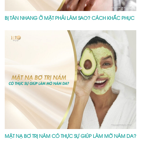
BỊ TÀN NHANG Ở MẶT PHẢI LÀM SAO? CÁCH KHẮC PHỤC
MẶT NẠ BƠ TRỊ NÁM CÓ THỰC SỰ GIÚP LÀM MỜ NÁM DA?