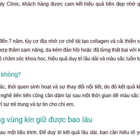
uty Clinic, khách hàng được cam kết hiệu quả bền đẹp nhờ qu
n 7 năm, tùy cơ địa nhờ cơ chế tái tạo collagen và cải thiện s
ợp thâm sạm nặng, da kém đàn hồi hoặc đã từng thất bại với k
ộ chăm sóc khoa học, hiệu quả duy trì lâu dài và màu sắc luôn t
n không?
, thói quen sinh hoạt và sự thay đổi nội tiết, do đó kết quả k
 nghệ tiên tiến cũng cần dặm lại sau một thời gian để màu sắc
rì sự trẻ trung và tự tin cho chị em.
g vùng kín giữ được bao lâu
một liệu trình. Để duy trì kết quả lâu dài, bạn cần hiểu rõ 