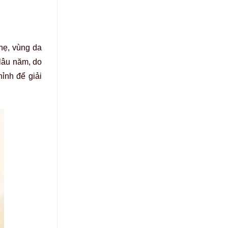
hẹ, vùng da
lâu năm, do
hỉnh để giải