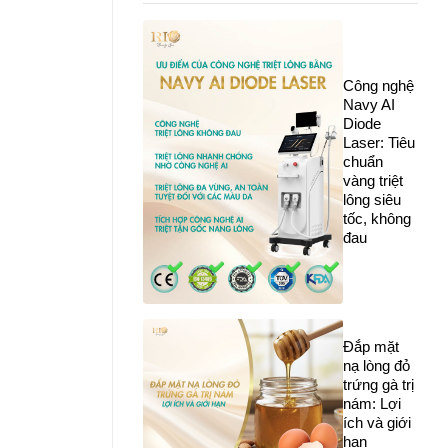
Công nghệ
Navy AI
Diode
Laser: Tiêu
chuẩn
vàng triệt
lông siêu
tốc, không
đau
Đắp mặt
nạ lòng đỏ
trứng gà trị
nám: Lợi
ích và giới
hạn