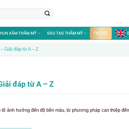
HUN XĂM THẨM MỸ
ĐÀO TẠO THẨM MỸ
TIN TỨC
– Giải đáp từ A – Z
iải đáp từ A – Z
 tố ảnh hưởng đến độ bền màu, từ phương pháp can thiệp đế