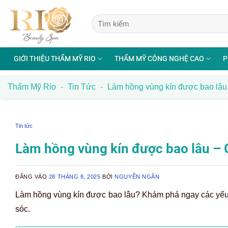
Bỏ
qua
nội
dung
GIỚI THIỆU THẨM MỸ RIO
THẨM MỸ CÔNG NGHỆ CAO
P
Thẩm Mỹ Rio
-
Tin Tức
-
Làm hồng vùng kín được bao lâu 
Tin tức
Làm hồng vùng kín được bao lâu – G
ĐĂNG VÀO
28 THÁNG 8, 2025
BỞI
NGUYỄN NGÂN
Làm hồng vùng kín được bao lâu? Khám phá ngay các yếu
sóc.