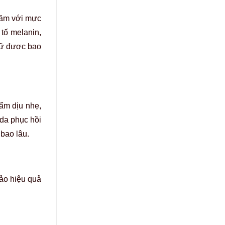
xăm với mực
tố melanin,
giữ được bao
hẩm dịu nhẹ,
 da phục hồi
bao lâu.
bảo hiệu quả