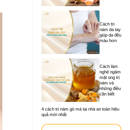
Cách trị
nám da tay
giúp da đều
màu hơn
Cách làm
nghệ ngâm
mật ong trị
nám và
những điều
cần biết
4 cách trị nám gò má tại nhà an toàn hiệu
quả mới nhất