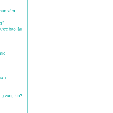
phun xăm
ng?
được bao lâu
nic
 hơn
ng vùng kín?