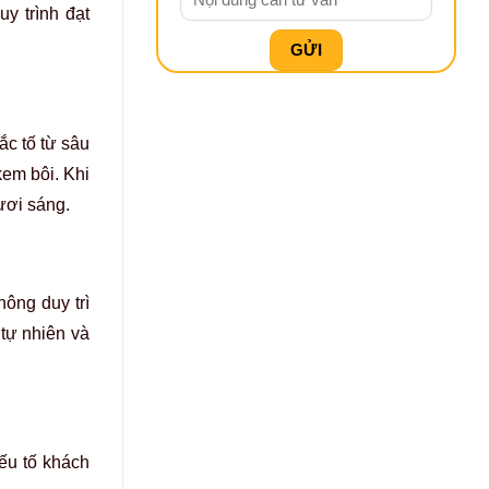
y trình đạt
ắc tố từ sâu
em bôi. Khi
ươi sáng.
hông duy trì
 tự nhiên và
yếu tố khách