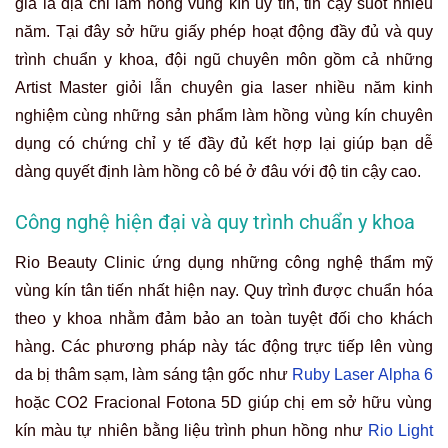
giá là địa chỉ làm hồng vùng kín uy tín, tin cậy suốt nhiều
năm. Tại đây sở hữu giấy phép hoạt động đầy đủ và quy
trình chuẩn y khoa, đội ngũ chuyên môn gồm cả những
Artist Master giỏi lẫn chuyên gia laser nhiều năm kinh
nghiệm cùng những sản phẩm làm hồng vùng kín chuyên
dụng có chứng chỉ y tế đầy đủ kết hợp lại giúp bạn dễ
dàng quyết định làm hồng cô bé ở đâu với độ tin cậy cao.
Công nghệ hiện đại và quy trình chuẩn y khoa
Rio Beauty Clinic ứng dụng những công nghệ thẩm mỹ
vùng kín tân tiến nhất hiện nay. Quy trình được chuẩn hóa
theo y khoa nhằm đảm bảo an toàn tuyệt đối cho khách
hàng. Các phương pháp này tác động trực tiếp lên vùng
da bị thâm sạm, làm sáng tận gốc như
Ruby Laser Alpha 6
hoặc CO2 Fracional Fotona 5D giúp chị em sở hữu vùng
kín màu tự nhiên bằng liệu trình phun hồng như
Rio Light