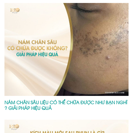
NÁM CHÂN SÂU LIỆU CÓ THỂ CHỮA ĐƯỢC NHƯ BẠN NGHĨ
? GIẢI PHÁP HIỆU QUẢ