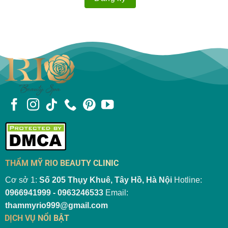
THẨM MỸ RIO BEAUTY CLINIC
Cơ sở 1:
Số 205 Thụy Khuê, Tây Hồ, Hà Nội
Hotline:
0966941999 - 0963246533
Email:
thammyrio999@gmail.com
DỊCH VỤ NỔI BẬT