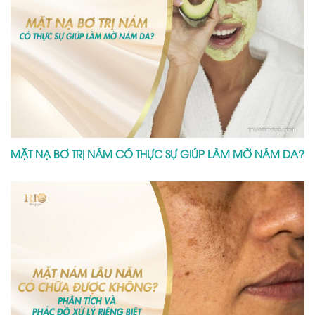
MẶT NẠ BƠ TRỊ NÁM CÓ THỰC SỰ GIÚP LÀM MỜ NÁM DA?