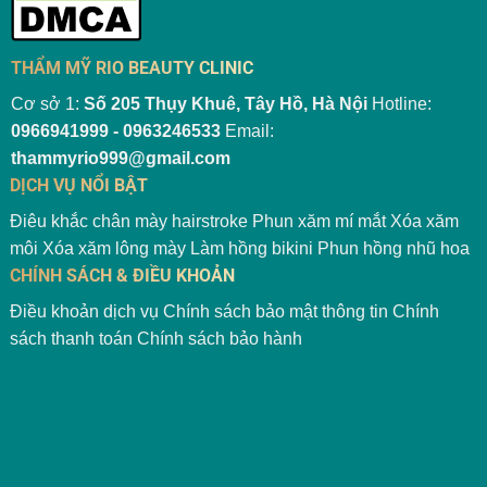
THẨM MỸ RIO BEAUTY CLINIC
Cơ sở 1:
Số 205 Thụy Khuê, Tây Hồ, Hà Nội
Hotline:
0966941999 - 0963246533
Email:
thammyrio999@gmail.com
DỊCH VỤ NỔI BẬT
Điêu khắc chân mày hairstroke
Phun xăm mí mắt
Xóa xăm
môi
Xóa xăm lông mày
Làm hồng bikini
Phun hồng nhũ hoa
CHÍNH SÁCH & ĐIỀU KHOẢN
Điều khoản dịch vụ
Chính sách bảo mật thông tin
Chính
sách thanh toán
Chính sách bảo hành