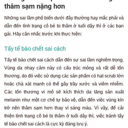
thâm sạm nặng hơn
Những sai lầm phổ biến dưới đây thường hay mắc phải và
dẫn đến tình trạng cô bé bị thâm ở tuổi dậy thì ở các bạn
gái. Hãy cân nhắc trước khi thực hiện:
Tẩy tế bào chết sai cách
Tẩy tế bào chết sai cách dẫn đến sự sai lầm nghiêm trọng.
Vùng da nhạy cảm này có cấu trúc mỏng và rất dễ tổn
thương, do đó việc sử dụng các sản phẩm có hạt scrub lớn
hoặc chà xát mạnh có thể gây trầy xước và viêm nhiễm.
Các tổn thương vi mô sẽ kích thích da tăng sản xuất
melanin như một cơ chế tự bảo vệ, dẫn đến việc vùng kín
trở nên thâm sạm hơn thay vì sáng màu. Vì vậy, để cải
thiện tình trạng cô bé bị thâm ở tuổi dậy thì, việc tránh tẩy
tế bào chết sai cách là cực kỳ đáng lưu ý.