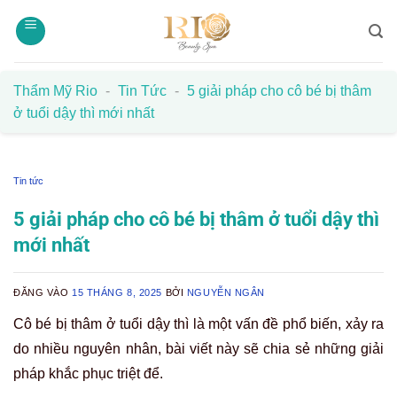
Bỏ
qua
nội
dung
Thẩm Mỹ Rio
-
Tin Tức
-
5 giải pháp cho cô bé bị thâm
ở tuổi dậy thì mới nhất
Tin tức
5 giải pháp cho cô bé bị thâm ở tuổi dậy thì
mới nhất
ĐĂNG VÀO
15 THÁNG 8, 2025
BỞI
NGUYỄN NGÂN
Cô bé bị thâm ở tuổi dậy thì là một vấn đề phổ biến, xảy ra
do nhiều nguyên nhân, bài viết này sẽ chia sẻ những giải
pháp khắc phục triệt để.