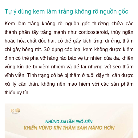
Tự ý dùng kem làm trắng không rõ nguồn gốc
Kem làm trắng không rõ nguồn gốc thường chứa các
thành phần tẩy trắng mạnh như corticosteroid, thủy ngân
hoặc hóa chất độc hại, có thể gây kích ứng, dị ứng, thậm
chí gây bỏng rát. Sử dụng các loại kem không được kiểm
định có thể phá vỡ hàng rào bảo vệ tự nhiên của da, khiến
vùng kín dễ bị viêm nhiễm và để lại những vết sẹo thâm
vĩnh viễn. Tình trạng cô bé bị thâm ở tuổi dậy thì cần được
xử lý cẩn thận, không nên mạo hiểm với các sản phẩm
thiếu uy tín.