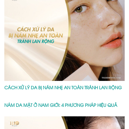
CÁCH XỬ LÝ DA BỊ NÁM NHẸ AN TOÀN TRÁNH LAN RỘNG
NÁM DA MẶT Ở NAM GIỚI: 4 PHƯƠNG PHÁP HIỆU QUẢ