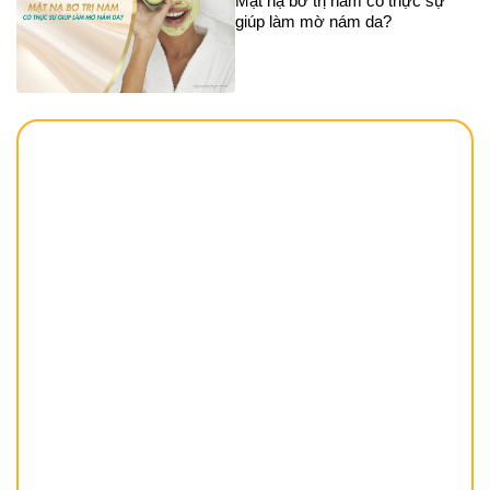
Mặt nạ bơ trị nám có thực sự
giúp làm mờ nám da?