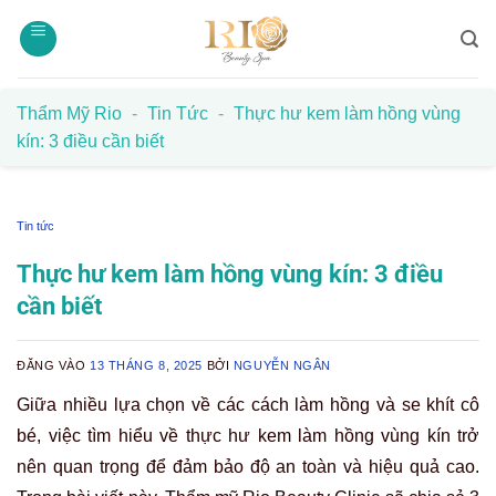
Bỏ
qua
nội
dung
Thẩm Mỹ Rio
-
Tin Tức
-
Thực hư kem làm hồng vùng
kín: 3 điều cần biết
Tin tức
Thực hư kem làm hồng vùng kín: 3 điều
cần biết
ĐĂNG VÀO
13 THÁNG 8, 2025
BỞI
NGUYỄN NGÂN
Giữa nhiều lựa chọn về các cách làm hồng và se khít cô
bé, việc tìm hiểu về thực hư kem làm hồng vùng kín trở
nên quan trọng để đảm bảo độ an toàn và hiệu quả cao.