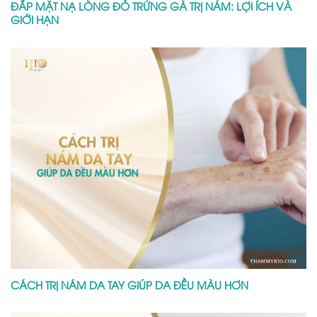
ĐẮP MẶT NẠ LÒNG ĐỎ TRỨNG GÀ TRỊ NÁM: LỢI ÍCH VÀ
GIỚI HẠN
CÁCH TRỊ NÁM DA TAY GIÚP DA ĐỀU MÀU HƠN