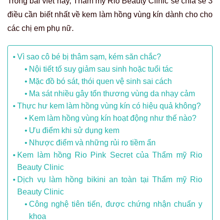
Trong bài viết này, Thẩm mỹ Rio Beauty Clinic sẽ chia sẻ 3
điều cần biết nhất về kem làm hồng vùng kín dành cho cho
các chị em phụ nữ.
Vì sao cô bé bị thâm sạm, kém săn chắc?
Nội tiết tố suy giảm sau sinh hoặc tuổi tác
Mặc đồ bó sát, thói quen vệ sinh sai cách
Ma sát nhiều gây tổn thương vùng da nhạy cảm
Thực hư kem làm hồng vùng kín có hiệu quả không?
Kem làm hồng vùng kín hoạt động như thế nào?
Ưu điểm khi sử dụng kem
Nhược điểm và những rủi ro tiềm ẩn
Kem làm hồng Rio Pink Secret của Thẩm mỹ Rio
Beauty Clinic
Dịch vụ làm hồng bikini an toàn tại Thẩm mỹ Rio
Beauty Clinic
Công nghệ tiên tiến, được chứng nhận chuẩn y
khoa