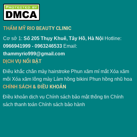
THẨM MỸ RIO BEAUTY CLINIC
Cơ sở 1:
Số 205 Thụy Khuê, Tây Hồ, Hà Nội
Hotline:
0966941999 - 0963246533
Email:
thammyrio999@gmail.com
DỊCH VỤ NỔI BẬT
Điêu khắc chân mày hairstroke
Phun xăm mí mắt
Xóa xăm
môi
Xóa xăm lông mày
Làm hồng bikini
Phun hồng nhũ hoa
CHÍNH SÁCH & ĐIỀU KHOẢN
Điều khoản dịch vụ
Chính sách bảo mật thông tin
Chính
sách thanh toán
Chính sách bảo hành