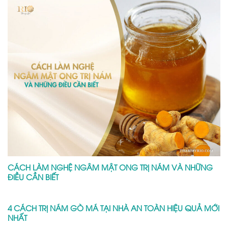
CÁCH LÀM NGHỆ NGÂM MẬT ONG TRỊ NÁM VÀ NHỮNG
ĐIỀU CẦN BIẾT
4 CÁCH TRỊ NÁM GÒ MÁ TẠI NHÀ AN TOÀN HIỆU QUẢ MỚI
NHẤT