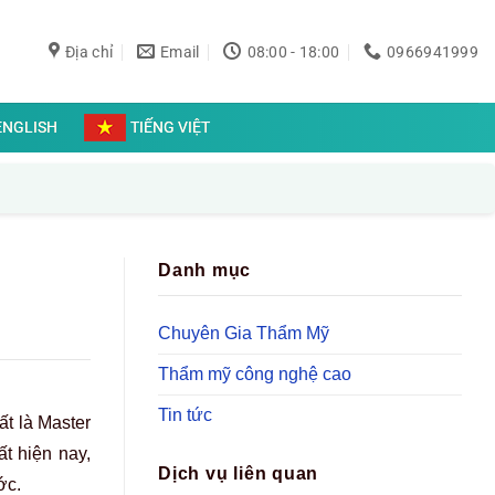
Địa chỉ
Email
08:00 - 18:00
0966941999
ENGLISH
TIẾNG VIỆT
Danh mục
Chuyên Gia Thẩm Mỹ
Thẩm mỹ công nghệ cao
Tin tức
t là Master
t hiện nay,
Dịch vụ liên quan
ớc.