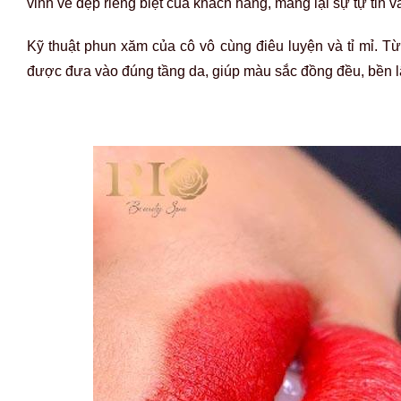
vinh vẻ đẹp riêng biệt của khách hàng, mang lại sự tự tin v
Kỹ thuật phun xăm của cô vô cùng điêu luyện và tỉ mỉ.
được đưa vào đúng tầng da, giúp màu sắc đồng đều, bền l