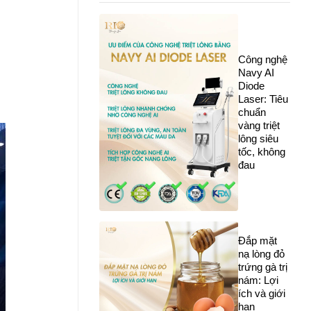
Công nghệ
Navy AI
Diode
Laser: Tiêu
chuẩn
vàng triệt
lông siêu
tốc, không
đau
Đắp mặt
nạ lòng đỏ
trứng gà trị
nám: Lợi
ích và giới
hạn