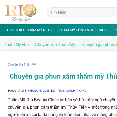
Bỏ
qua
nội
dung
GIỚI THIỆU THẨM MỸ RIO
THẨM MỸ CÔNG NGHỆ CAO
P
Thẩm Mỹ Rio
-
Chuyên Gia Thẩm Mỹ
-
Chuyên gia phun x
Chuyên Gia Thẩm Mỹ
Chuyên gia phun xăm thẩm mỹ Thủy
ĐĂNG VÀO
5 THÁNG 6, 2025
BỞI
TRẦN MẠNH THẮNG
Thẩm Mỹ Rio Beauty Clinic tự hào sở hữu đội ngũ chuyên 
chuyên gia phun xăm thẩm mỹ Thủy Tiên – một trong nhữn
người được coi là đa năng và toàn diện nhất về mảng phun