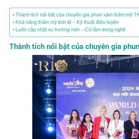
Thành tích nổi bật của chuyên gia phun xăm thẩm mỹ T
Khả năng thẩm mỹ tinh tế – Kỹ thuật điêu luyện
Luôn cập nhật xu hướng mới – Có tâm trong nghề
Thành tích nổi bật của chuyên gia ph