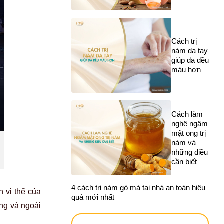
Cách trị
nám da tay
giúp da đều
màu hơn
Cách làm
nghệ ngâm
mật ong trị
nám và
những điều
.
cần biết
4 cách trị nám gò má tại nhà an toàn hiệu
 vị thế của
quả mới nhất
ong và ngoài