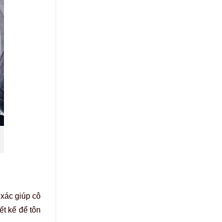
n
.
 xác giúp cô
t kế để tôn