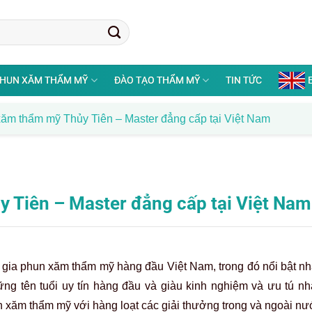
HUN XĂM THẨM MỸ
ĐÀO TẠO THẨM MỸ
TIN TỨC
ăm thẩm mỹ Thủy Tiên – Master đẳng cấp tại Việt Nam
 Tiên – Master đẳng cấp tại Việt Nam
gia phun xăm thẩm mỹ hàng đầu Việt Nam, trong đó nổi bật nhấ
g tên tuổi uy tín hàng đầu và giàu kinh nghiệm và ưu tú nhấ
 xăm thẩm mỹ với hàng loạt các giải thưởng trong và ngoài nư